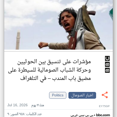
مؤشرات على تنسيق بين الحوثيين
وحركة الشباب الصومالية للسيطرة على
مضيق باب المندب – في التلغراف
اخبار الصومال
Politics
Jul 16, 2026
منذ ٢١ يوم
EY75GP
عدد الكلمات: ٩٥٨ الصور: ٩
•
bbc.com
بي بي سي عربي