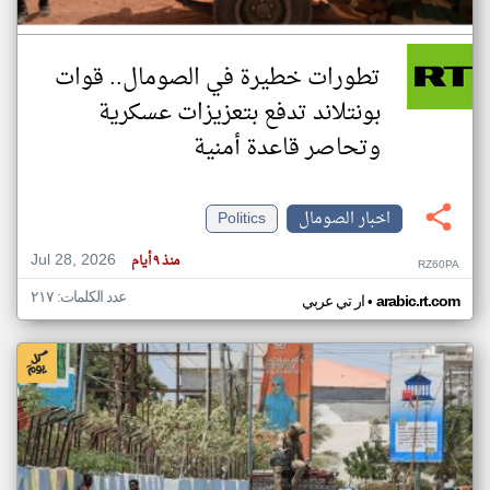
تطورات خطيرة في الصومال.. قوات
بونتلاند تدفع بتعزيزات عسكرية
وتحاصر قاعدة أمنية
اخبار الصومال
Politics
Jul 28, 2026
منذ ٩ أيام
RZ60PA
عدد الكلمات: ٢١٧
•
arabic.rt.com
ار تي عربي