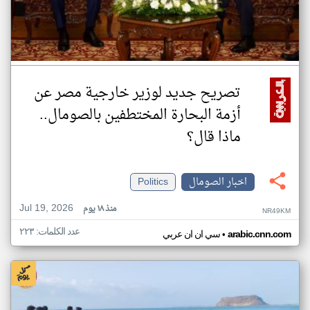
تصريح جديد لوزير خارجية مصر عن
أزمة البحارة المختطفين بالصومال..
ماذا قال؟
اخبار الصومال
Politics
Jul 19, 2026
منذ ١٨ يوم
NR49KM
عدد الكلمات: ٢٢٣
•
arabic.cnn.com
سي ان ان عربي