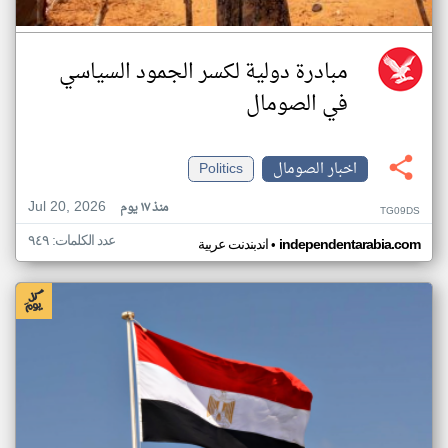
مبادرة دولية لكسر الجمود السياسي
في الصومال
اخبار الصومال
Politics
Jul 20, 2026
منذ ١٧ يوم
TG09DS
عدد الكلمات: ٩٤٩
•
independentarabia.com
اندبندنت عربية