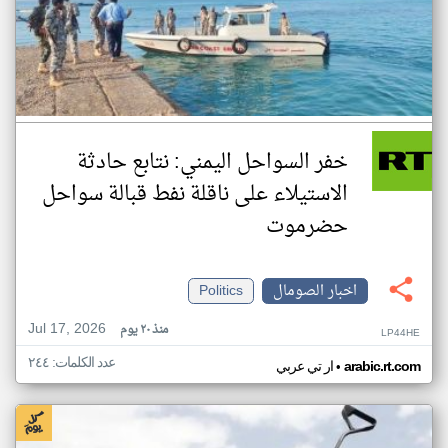
خفر السواحل اليمني: نتابع حادثة
الاستيلاء على ناقلة نفط قبالة سواحل
حضرموت
اخبار الصومال
Politics
Jul 17, 2026
منذ ٢٠ يوم
LP44HE
عدد الكلمات: ٢٤٤
•
arabic.rt.com
ار تي عربي