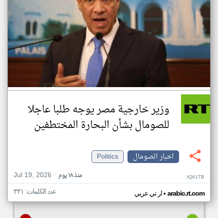
وزير خارجية مصر يوجه طلبا عاجلا
للصومال بشأن البحارة المختطفين
اخبار الصومال
Politics
Jul 19, 2026
منذ ١٨ يوم
IQ61TB
عدد الكلمات: ٣٣١
•
arabic.rt.com
ار تي عربي