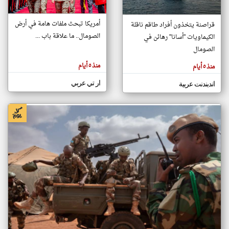
أمريكا تبحث ملفات هامة في أرض
قراصنة يتخذون أفراد طاقم ناقلة
klyoum.com
الصومال.. ما علاقة باب ...
الكيماويات "أسانا" رهائن في
تغيير الدولة
تعبر
الصومال
مصادر الأخبار من الصومال
المقالات
الموجوده
اخبار الصومال على مدار الساعة
هنا عن
منذ ٥ أيام
منذ ٥ أيام
وجهة
نظر
أهم اخبار الصومال العاجلة والمباشرة
كاتبيها.
ار تي عربي
اندبندنت عربية