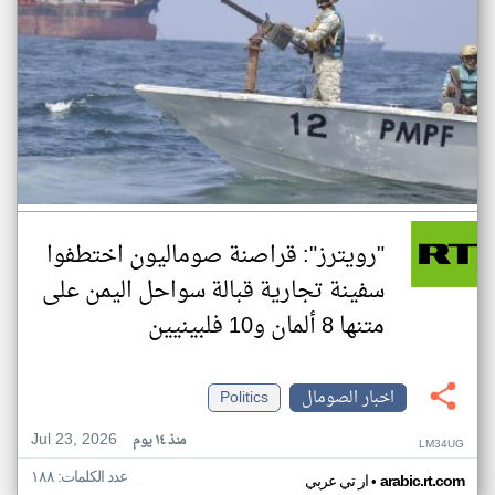
"رويترز": قراصنة صوماليون اختطفوا
سفينة تجارية قبالة سواحل اليمن على
متنها 8 ألمان و10 فلبينيين
اخبار الصومال
Politics
Jul 23, 2026
منذ ١٤ يوم
LM34UG
عدد الكلمات: ١٨٨
•
arabic.rt.com
ار تي عربي