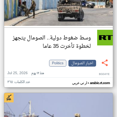
وسط ضغوط دولية.. الصومال يتجهز
لخطوة تأخرت 35 عاما
اخبار الصومال
Politics
Jul 25, 2026
منذ ١٢ يوم
BG04YE
عدد الكلمات: ٣٦٥
•
arabic.rt.com
ار تي عربي