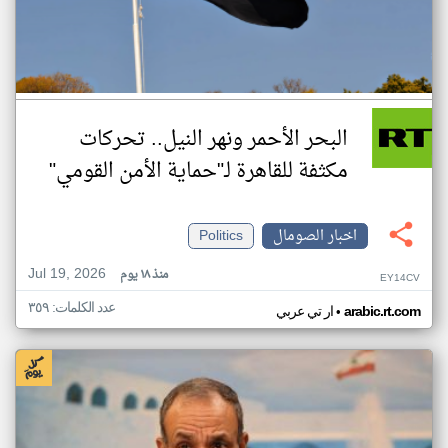
البحر الأحمر ونهر النيل.. تحركات
مكثفة للقاهرة لـ"حماية الأمن القومي"
اخبار الصومال
Politics
Jul 19, 2026
منذ ١٨ يوم
EY14CV
عدد الكلمات: ٣٥٩
•
arabic.rt.com
ار تي عربي