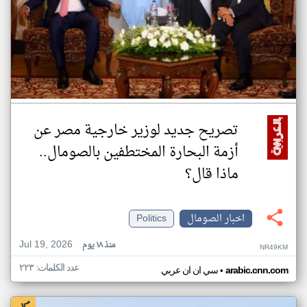
تصريح جديد لوزير خارجية مصر عن
أزمة البحارة المختطفين بالصومال..
ماذا قال؟
اخبار الصومال
Politics
Jul 19, 2026
منذ ١٨ يوم
NR49KM
عدد الكلمات: ٢٢٣
•
arabic.cnn.com
سي ان ان عربي