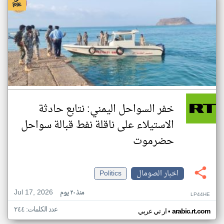
خفر السواحل اليمني: نتابع حادثة
الاستيلاء على ناقلة نفط قبالة سواحل
حضرموت
اخبار الصومال
Politics
Jul 17, 2026
منذ ٢٠ يوم
LP44HE
عدد الكلمات: ٢٤٤
•
arabic.rt.com
ار تي عربي