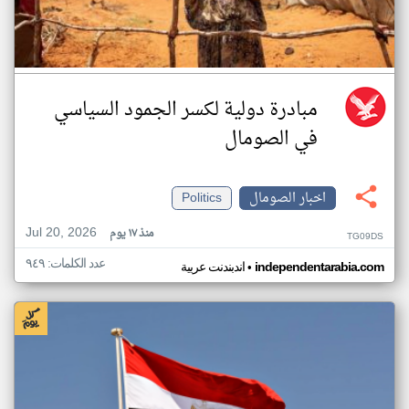
مبادرة دولية لكسر الجمود السياسي
في الصومال
اخبار الصومال
Politics
Jul 20, 2026
منذ ١٧ يوم
TG09DS
عدد الكلمات: ٩٤٩
•
independentarabia.com
اندبندنت عربية