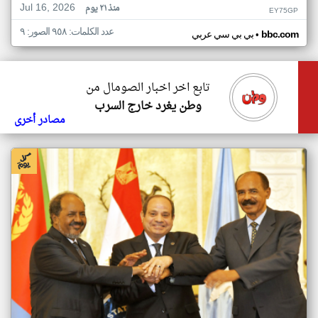
Jul 16, 2026
منذ ٢١ يوم
EY75GP
عدد الكلمات: ٩٥٨ الصور: ٩
•
bbc.com
بي بي سي عربي
تابع اخر اخبار الصومال من
وطن يغرد خارج السرب
مصادر أخرى