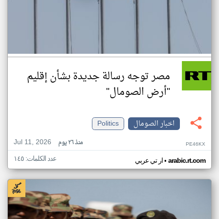
مصر توجه رسالة جديدة بشأن إقليم
"أرض الصومال"
اخبار الصومال
Politics
Jul 11, 2026
منذ ٢٦ يوم
PE46KX
عدد الكلمات: ١٤٥
•
arabic.rt.com
ار تي عربي