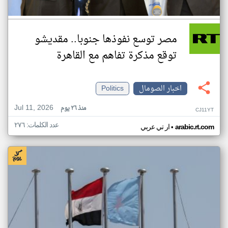
مصر توسع نفوذها جنوبا.. مقديشو
توقع مذكرة تفاهم مع القاهرة
اخبار الصومال
Politics
Jul 11, 2026
منذ ٢٦ يوم
CJ11YT
عدد الكلمات: ٢٧٦
•
arabic.rt.com
ار تي عربي