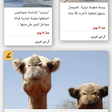
وسط ضغوط دولية.. الصومال
"رويترز": قراصنة صوماليون
يتجهز لخطوة تأخرت 35 عاما
klyoum.com
تغيير الدولة
اختطفوا سفينة تجارية قبالة
تعبر
مصادر الأخبار من الصومال
سواحل اليمن على متنها ...
المقالات
منذ ١٢ يوم
الموجوده
اخبار الصومال على مدار الساعة
هنا عن
منذ ١٤ يوم
وجهة
ار تي عربي
نظر
أهم اخبار الصومال العاجلة والمباشرة
كاتبيها.
ار تي عربي