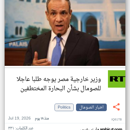
وزير خارجية مصر يوجه طلبا عاجلا
للصومال بشأن البحارة المختطفين
اخبار الصومال
Politics
Jul 19, 2026
منذ ١٨ يوم
IQ61TB
عدد الكلمات: ٣٣١
•
arabic.rt.com
ار تي عربي