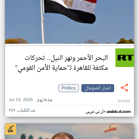
البحر الأحمر ونهر النيل.. تحركات
مكثفة للقاهرة لـ"حماية الأمن القومي"
اخبار الصومال
Politics
Jul 19, 2026
منذ ١٨ يوم
EY14CV
عدد الكلمات: ٣٥٩
•
arabic.rt.com
ار تي عربي