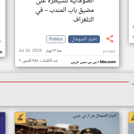
الصومالية للسيطرة على
مضيق باب المندب – في
التلغراف
اخبار الصومال
Politics
T
Jul 16, 2026
منذ ٢٣ يوم
EY75GP
om
عدد الكلمات: ٩٥٨ الصور: ٩
•
bbc.com
بي بي سي عربي
اخبار الصومال من ار تي عربي
اخ