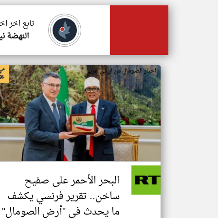
تابع اخر اخ
النهضة ني
اخبار الصومال من ار تي عربي
البحر الأحمر على صفيح
ساخن.. تقرير فرنسي يكشف
ما يحدث في "أرض الصومال"