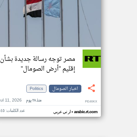
مصر توجه رسالة جديدة بشأن
إقليم "أرض الصومال"
اخبار الصومال
Politics
Jul 11, 2026
منذ ٢٨ يوم
PE46KX
عدد الكلمات: ١٤٥
•
arabic.rt.com
ار تي عربي