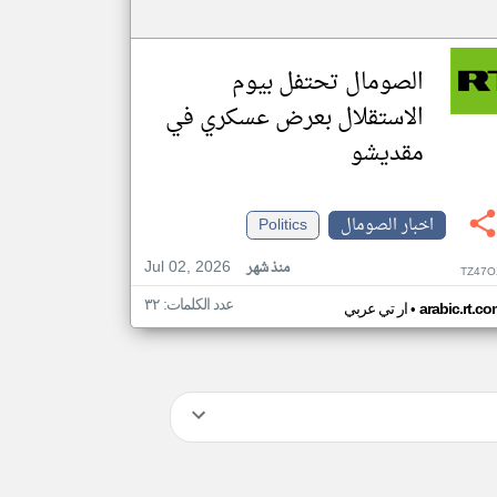
الصومال تحتفل بيوم
الاستقلال بعرض عسكري في
مقديشو
اخبار الصومال
Politics
Jul 02, 2026
منذ شهر
TZ47O
عدد الكلمات: ٣٢
•
arabic.rt.c
ار تي عربي