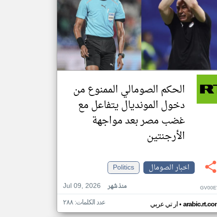
الحكم الصومالي الممنوع من
دخول المونديال يتفاعل مع
غضب مصر بعد مواجهة
الأرجنتين
اخبار الصومال
Politics
Jul 09, 2026
منذ شهر
GV00E
عدد الكلمات: ٢٨٨
•
arabic.rt.c
ار تي عربي