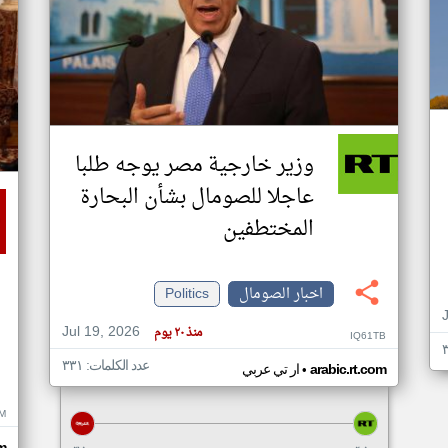
وزير خارجية مصر يوجه طلبا
عاجلا للصومال بشأن البحارة
المختطفين
اخبار الصومال
Politics
Jul 19, 2026
منذ ٢٠ يوم
IQ61TB
عدد الكلمات: ٣٣١
•
arabic.rt.com
ار تي عربي
M
m