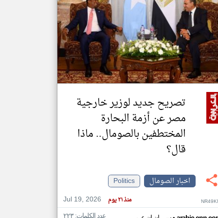
klyoum.com
تغيير الدولة
مصادر الأخبار من الصومال
اخبار الصومال على مدار الساعة
أهم اخبار الصومال العاجلة والمباشرة
تصريح جديد لوزير خارجية
مصر عن أزمة البحارة
المختطفين بالصومال.. ماذا
قال؟
اخبار الصومال
Politics
Jul 19, 2026
منذ ٢١ يوم
NR49K
عدد الكلمات: ٢٢٣
arabic.cnn.co
سي ان ان عربي