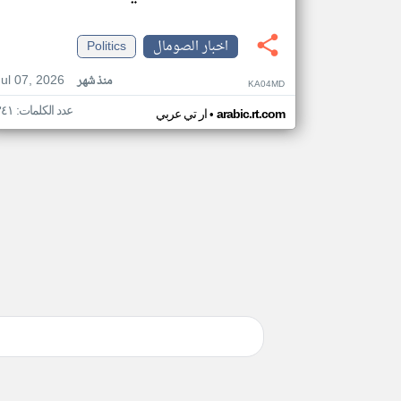
اخبار الصومال
Politics
Jul 07, 2026
منذ شهر
KA04MD
عدد الكلمات: ٣٤١
•
arabic.rt.com
ار تي عربي