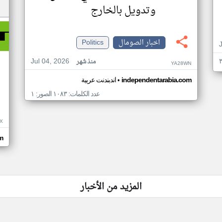
وتدويل بالخارج
اخبار الصومال
Politics
Jul 04, 2026
منذ شهر
YA28WN
•
independentarabia.com
اندبندنت عربية
عدد الكلمات: ١٠٨٣ الصور: ١
X
om
المزيد من الأخبار