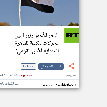
تعبر
المقالات
الموجوده
هنا عن
وجهة
البحر الأحمر ونهر النيل..
نظر
كاتبيها.
تحركات مكثفة للقاهرة
لـ"حماية الأمن القومي"
اخبار الصومال
Politics
Jul 19, 2026
منذ ٢٠ يوم
EY14CV
عدد الكلمات: ٣٥٩
•
arabic.rt.com
ار تي عربي