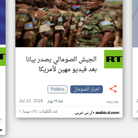
الجيش الصومالي يصدر بيانا
بعد فيديو مهين لأمريكا
اخبار الصومال
Politics
Jul 10, 2026
منذ ٢٩ يوم
HN21RE
عدد الكلمات: ١٢٤ ميديا: ١
•
arabic.rt.com
ار تي عربي
V
om