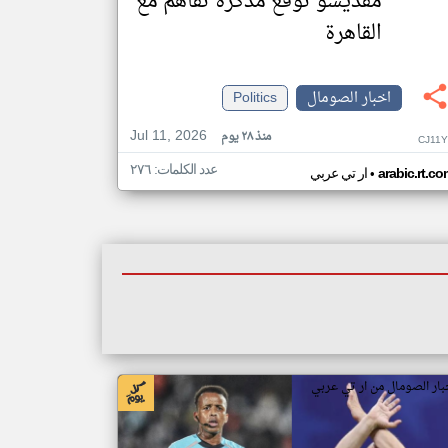
مقديشو توقع مذكرة تفاهم مع
القاهرة
اخبار الصومال
Politics
Jul 11, 2026
منذ ٢٨ يوم
CJ11Y
عدد الكلمات: ٢٧٦
•
arabic.rt.c
ار تي عربي
بار الصومال من ار تي عربي