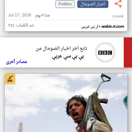
اخبار الصومال
Politics
Jul 17, 2026
منذ ٢١ يوم
LP44HE
عدد الكلمات: ٢٤٤
•
arabic.rt.com
ار تي عربي
تابع اخر اخبار الصومال من
بي بي سي عربي
مصادر أخرى