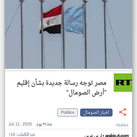
مصر توجه رسالة جديدة بشأن إقليم
"أرض الصومال"
اخبار الصومال
Politics
Jul 11, 2026
منذ ٢٧ يوم
PE46KX
عدد الكلمات: ١٤٥
•
arabic.rt.com
ار تي عربي