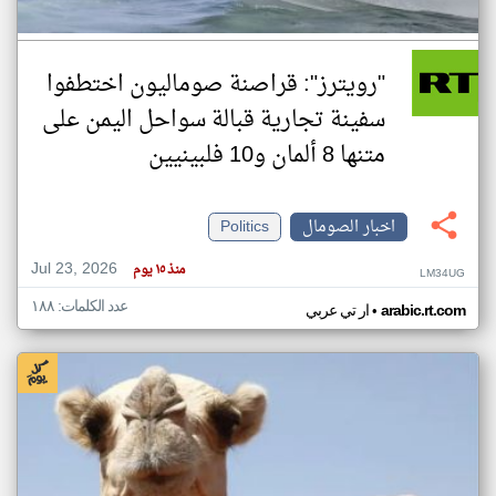
"رويترز": قراصنة صوماليون اختطفوا
سفينة تجارية قبالة سواحل اليمن على
متنها 8 ألمان و10 فلبينيين
اخبار الصومال
Politics
Jul 23, 2026
منذ ١٥ يوم
LM34UG
عدد الكلمات: ١٨٨
•
arabic.rt.com
ار تي عربي