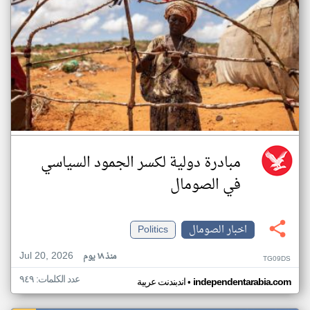
مبادرة دولية لكسر الجمود السياسي
في الصومال
اخبار الصومال
Politics
Jul 20, 2026
منذ ١٨ يوم
TG09DS
عدد الكلمات: ٩٤٩
•
independentarabia.com
اندبندنت عربية