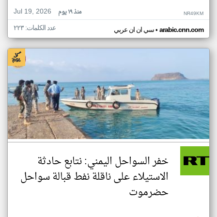
Jul 19, 2026
منذ ١٩ يوم
NR49KM
عدد الكلمات: ٢٢٣
•
arabic.cnn.com
سي ان ان عربي
خفر السواحل اليمني: نتابع حادثة
الاستيلاء على ناقلة نفط قبالة سواحل
حضرموت