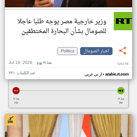
وزير خارجية مصر يوجه طلبا عاجلا
للصومال بشأن البحارة المختطفين
اخبار الصومال
Politics
Jul 19, 2026
منذ ١٩ يوم
IQ61TB
عدد الكلمات: ٣٣١
•
arabic.rt.com
ار تي عربي
منذ ١٩
منذ ١٩
يوم
يوم