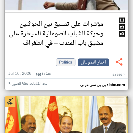
مؤشرات على تنسيق بين الحوثيين
وحركة الشباب الصومالية للسيطرة على
مضيق باب المندب – في التلغراف
اخبار الصومال
Politics
Jul 16, 2026
منذ ٢٢ يوم
EY75GP
عدد الكلمات: ٩٥٨ الصور: ٩
•
bbc.com
بي بي سي عربي