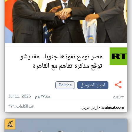
مصر توسع نفوذها جنوبا.. مقديشو
توقع مذكرة تفاهم مع القاهرة
اخبار الصومال
Politics
Jul 11, 2026
منذ ٢٧ يوم
CJ11YT
عدد الكلمات: ٢٧٦
•
arabic.rt.com
ار تي عربي