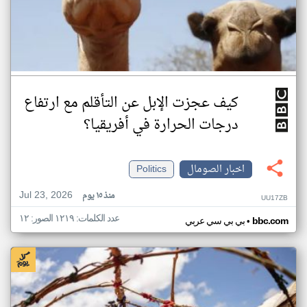
كيف عجزت الإبل عن التأقلم مع ارتفاع
درجات الحرارة في أفريقيا؟
اخبار الصومال
Politics
Jul 23, 2026
منذ ١٥ يوم
UU17ZB
عدد الكلمات: ١٢١٩ الصور: ١٢
•
bbc.com
بي بي سي عربي