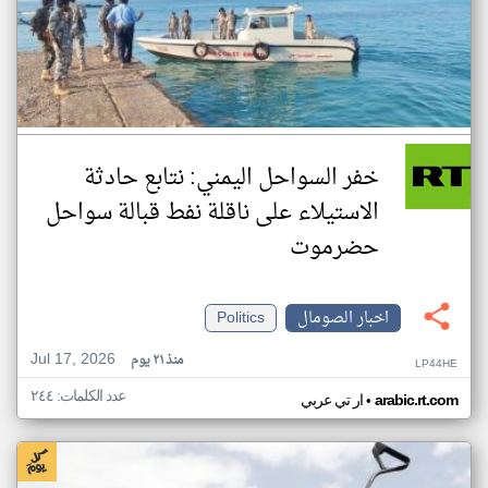
خفر السواحل اليمني: نتابع حادثة
الاستيلاء على ناقلة نفط قبالة سواحل
حضرموت
اخبار الصومال
Politics
Jul 17, 2026
منذ ٢١ يوم
LP44HE
عدد الكلمات: ٢٤٤
•
arabic.rt.com
ار تي عربي