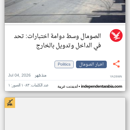
الصومال وسط دوامة اختبارات: تحد
في الداخل وتدويل بالخارج
اخبار الصومال
Politics
Jul 04, 2026
منذ شهر
YA28WN
عدد الكلمات: ١٠٨٣ الصور: ١
•
independentarabia.com
اندبندنت عربية