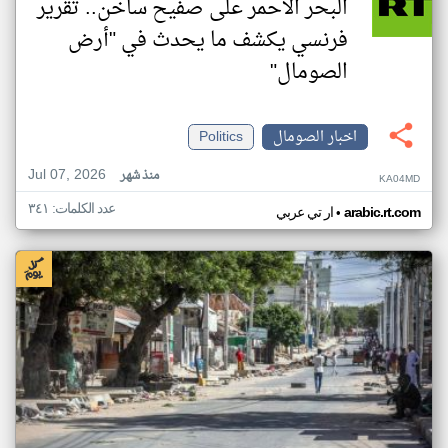
البحر الأحمر على صفيح ساخن.. تقرير
فرنسي يكشف ما يحدث في "أرض
الصومال"
اخبار الصومال
Politics
Jul 07, 2026
منذ شهر
KA04MD
عدد الكلمات: ٣٤١
•
arabic.rt.com
ار تي عربي