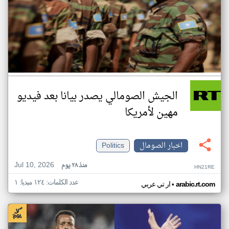
الجيش الصومالي يصدر بيانا بعد فيديو
مهين لأمريكا
اخبار الصومال
Politics
Jul 10, 2026
منذ ٢٨ يوم
HN21RE
عدد الكلمات: ١٢٤ ميديا: ١
•
arabic.rt.com
ار تي عربي