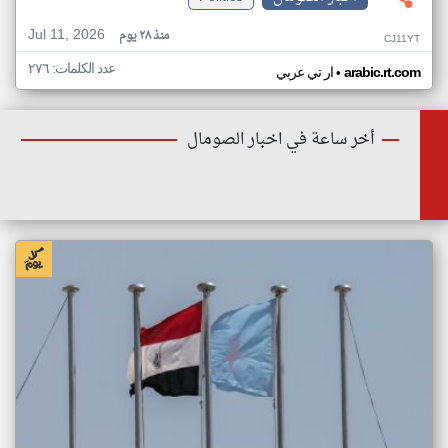
Jul 11, 2026
منذ ٢٨ يوم
CJ11YT
عدد الكلمات: ٢٧٦
•
arabic.rt.com
ار تي عربي
أخر ساعة في اخبار الصومال