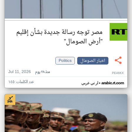
مصر توجه رسالة جديدة بشأن إقليم
"أرض الصومال"
اخبار الصومال
Politics
Jul 11, 2026
منذ ٢٨ يوم
PE46KX
عدد الكلمات: ١٤٥
•
arabic.rt.com
ار تي عربي