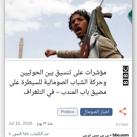
مؤشرات على تنسيق بين الحوثيين
وحركة الشباب الصومالية للسيطرة على
مضيق باب المندب – في التلغراف
اخبار الصومال
Politics
Jul 16, 2026
منذ ٢٣ يوم
EY75GP
عدد الكلمات: ٩٥٨ الصور: ٩
•
bbc.com
بي بي سي عربي