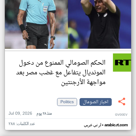
الحكم الصومالي الممنوع من دخول
المونديال يتفاعل مع غضب مصر بعد
مواجهة الأرجنتين
اخبار الصومال
Politics
Jul 09, 2026
منذ ٢٨ يوم
GV00EV
عدد الكلمات: ٢٨٨
•
arabic.rt.com
ار تي عربي