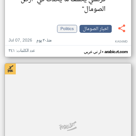
الصومال"
اخبار الصومال
Politics
Jul 07, 2026
منذ ٣٠ يوم
KA04MD
عدد الكلمات: ٣٤١
•
arabic.rt.com
ار تي عربي