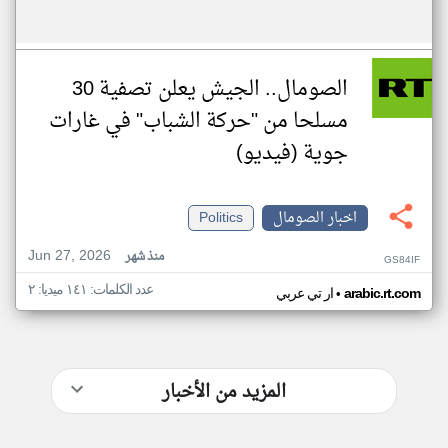
الصومال.. الجيش يعلن تصفية 30
مسلحا من "حركة الشباب" في غارات
جوية (فيديو)
اخبار الصومال
Politics
Jun 27, 2026
منذ شهر
GS84IF
عدد الكلمات: ١٤١ ميديا: ٢
•
arabic.rt.com
ار تي عربي
المزيد من الأخبار