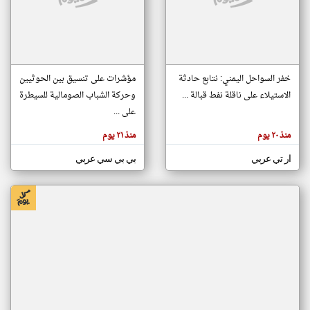
klyoum.com
تغيير الدولة
تعبر
مصادر الأخبار من الصومال
المقالات
خفر السواحل اليمني: نتابع حادثة
مؤشرات على تنسيق بين الحوثيين
الموجوده
اخبار الصومال على مدار الساعة
هنا عن
الاستيلاء على ناقلة نفط قبالة ...
وحركة الشباب الصومالية للسيطرة
وجهة
نظر
أهم اخبار الصومال العاجلة والمباشرة
على ...
كاتبيها.
منذ ٢٠ يوم
منذ ٢١ يوم
ار تي عربي
بي بي سي عربي