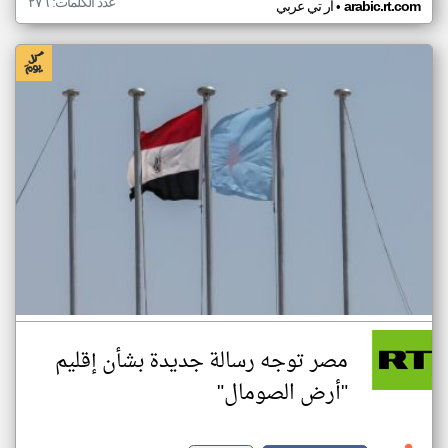
عدد الكلمات: ٢٧٦
•
arabic.rt.com
ار تي عربي
مصر توجه رسالة جديدة بشأن إقليم
"أرض الصومال"