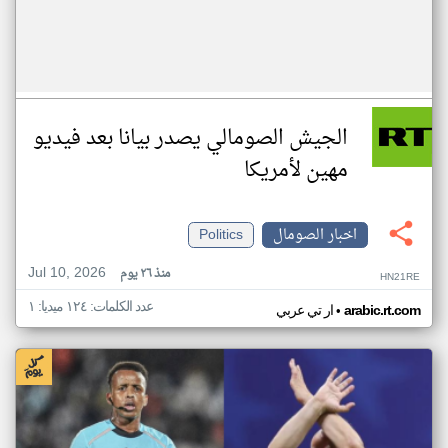
الجيش الصومالي يصدر بيانا بعد فيديو
مهين لأمريكا
اخبار الصومال
Politics
Jul 10, 2026
منذ ٢٦ يوم
HN21RE
عدد الكلمات: ١٢٤ ميديا: ١
•
arabic.rt.com
ار تي عربي