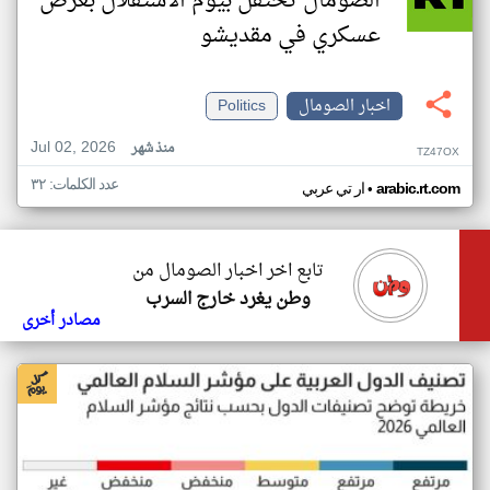
الصومال تحتفل بيوم الاستقلال بعرض
عسكري في مقديشو
اخبار الصومال
Politics
Jul 02, 2026
منذ شهر
TZ47OX
عدد الكلمات: ٣٢
•
arabic.rt.com
ار تي عربي
تابع اخر اخبار الصومال من
وطن يغرد خارج السرب
مصادر أخرى