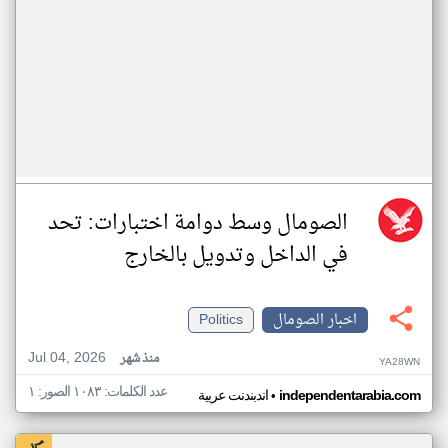
الصومال وسط دوامة اختبارات: تحد
في الداخل وتدويل بالخارج
اخبار الصومال
Politics
Jul 04, 2026
منذ شهر
YA28WN
عدد الكلمات: ١٠٨٣ الصور: ١
•
independentarabia.com
اندبندنت عربية