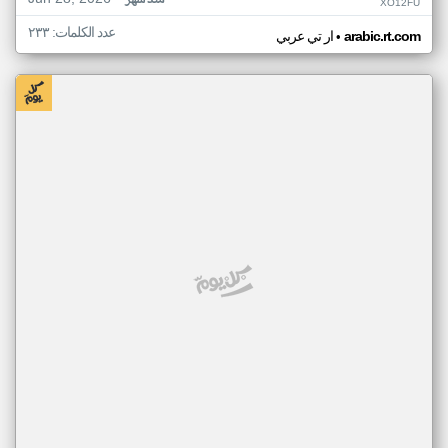
منذ شهر
XO12FU
عدد الكلمات: ٢٣٣
•
arabic.rt.com
ار تي عربي