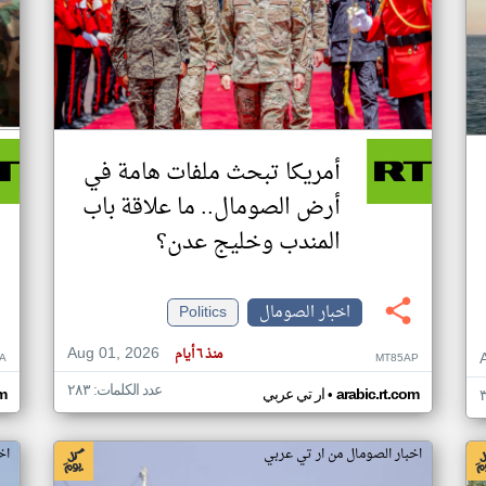
أمريكا تبحث ملفات هامة في
أرض الصومال.. ما علاقة باب
المندب وخليج عدن؟
اخبار الصومال
Politics
Aug 01, 2026
منذ ٦ أيام
A
MT85AP
عدد الكلمات: ٢٨٣
•
arabic.rt.com
ار تي عربي
om
اخبار الصومال من ار تي عربي
اخ