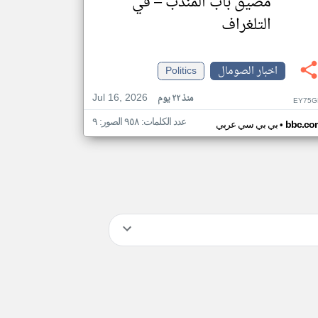
مضيق باب المندب – في
التلغراف
اخبار الصومال
Politics
Jul 16, 2026
منذ ٢٢ يوم
EY75G
عدد الكلمات: ٩٥٨ الصور: ٩
•
bbc.co
بي بي سي عربي