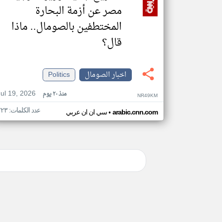
مصر عن أزمة البحارة
المختطفين بالصومال.. ماذا
قال؟
اخبار الصومال
Politics
Jul 19, 2026
منذ ٢٠ يوم
NR49KM
عدد الكلمات: ٢٢٣
•
arabic.cnn.com
سي ان ان عربي