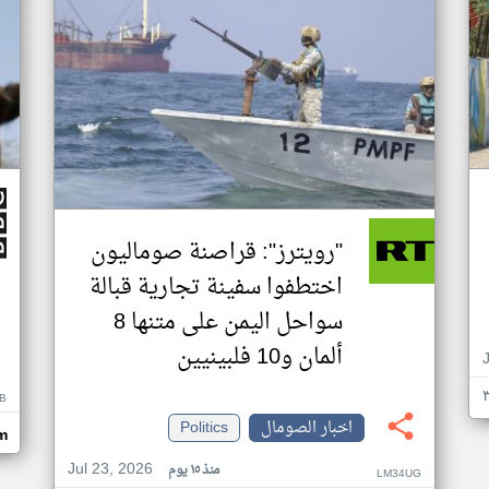
"رويترز": قراصنة صوماليون
اختطفوا سفينة تجارية قبالة
سواحل اليمن على متنها 8
ألمان و10 فلبينيين
B
اخبار الصومال
Politics
m
Jul 23, 2026
منذ ١٥ يوم
LM34UG