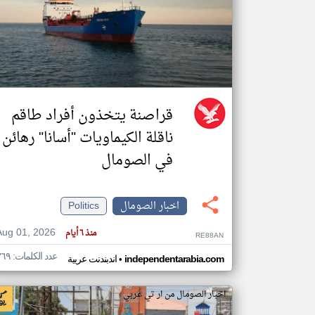
تعبر
المقالات
الموجوده
هنا عن
وجهة
نظر
قراصنة يتخذون أفراد طاقم
كاتبيها.
ناقلة الكيماويات "أسانا" رهائن
في الصومال
اخبار الصومال
Politics
Aug 01, 2026
منذ ٦ أيام
RE88AN
عدد الكلمات: ٣٦٩
•
independentarabia.com
اندبندنت عربية
اخبار الصومال من ار تي عربي