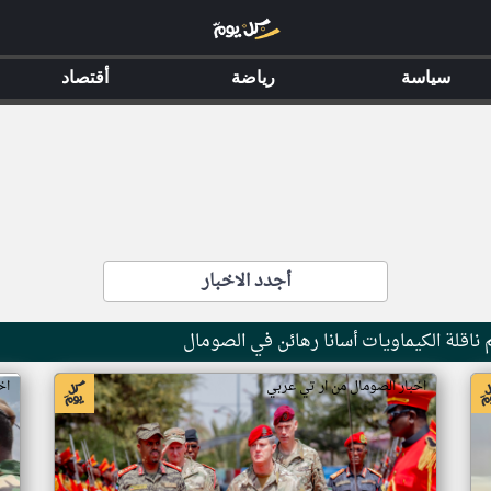
سياسة
رياضة
أقتصاد
أجدد الاخبار
ناقلة الكيماويات أسانا رهائن في الصومال
اخبار الصومال من ار تي عربي
اخ