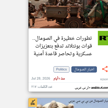
klyoum.com
تغيير الدولة
مصادر الأخبار من الصومال
اخبار الصومال على مدار الساعة
تطورات خطيرة في الصومال..
أهم اخبار الصومال العاجلة والمباشرة
قوات بونتلاند تدفع بتعزيزات
عسكرية وتحاصر قاعدة أمنية
اخبار الصومال
Politics
Jul 28, 2026
منذ ١٠ أيام
RZ60P
عدد الكلمات: ٢١٧
•
arabic.rt.c
ار تي عربي
بار الصومال من بي بي سي عربي