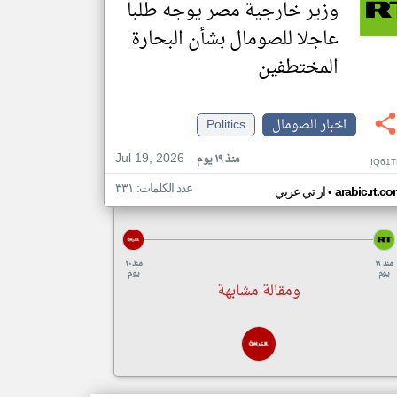
وزير خارجية مصر يوجه طلبا
عاجلا للصومال بشأن البحارة
المختطفين
اخبار الصومال
Politics
Jul 19, 2026
منذ ١٩ يوم
IQ61T
عدد الكلمات: ٣٣١
•
arabic.rt.c
ار تي عربي
منذ ١٩
منذ ٢٠
يوم
يوم
ومقالة مشابهة