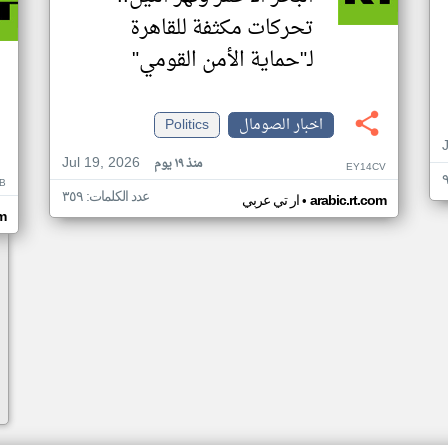
تحركات مكثفة للقاهرة
لـ"حماية الأمن القومي"
اخبار الصومال
Politics
Jul 19, 2026
منذ ١٩ يوم
EY14CV
B
عدد الكلمات: ٣٥٩
•
arabic.rt.com
ار تي عربي
om