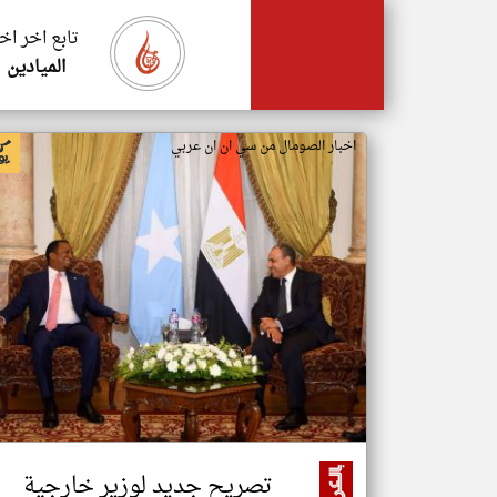
تابع اخر اخ
الميادين
اخبار الصومال من سي ان ان عربي
تصريح جديد لوزير خارجية