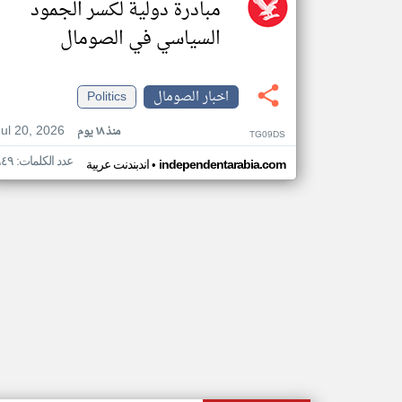
مبادرة دولية لكسر الجمود
السياسي في الصومال
اخبار الصومال
Politics
Jul 20, 2026
منذ ١٨ يوم
TG09DS
عدد الكلمات: ٩٤٩
•
independentarabia.com
اندبندنت عربية