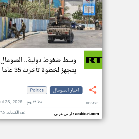
وسط ضغوط دولية.. الصومال
يتجهز لخطوة تأخرت 35 عاما
اخبار الصومال
Politics
Jul 25, 2026
منذ ١٣ يوم
BG04YE
عدد الكلمات: ٣٦٥
•
arabic.rt.com
ار تي عربي