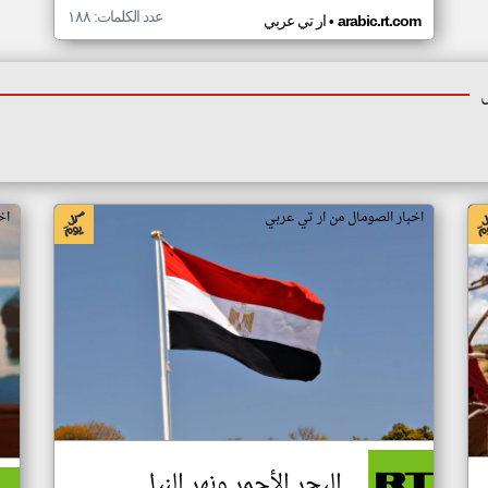
عدد الكلمات: ١٨٨
•
arabic.rt.com
ار تي عربي
اخبار الصومال من ار تي عربي
اخ
البحر الأحمر ونهر النيل..