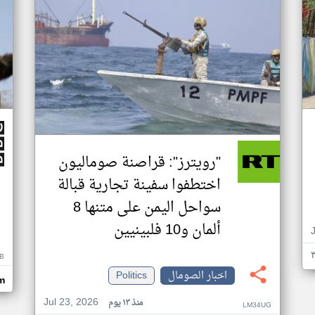
"رويترز": قراصنة صوماليون
اختطفوا سفينة تجارية قبالة
سواحل اليمن على متنها 8
ألمان و10 فلبينيين
B
اخبار الصومال
Politics
m
Jul 23, 2026
منذ ١٣ يوم
LM34UG