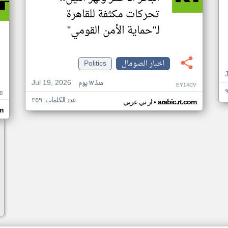
تحركات مكثفة للقاهرة
لـ"حماية الأمن القومي"
اخبار الصومال
Politics
Jul 19, 2026
منذ ١٧ يوم
EY14CV
B
عدد الكلمات: ٣٥٩
•
arabic.rt.com
ار تي عربي
om