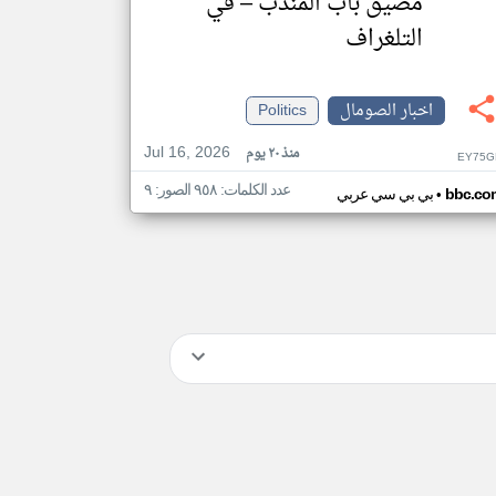
مضيق باب المندب – في
التلغراف
اخبار الصومال
Politics
Jul 16, 2026
منذ ٢٠ يوم
EY75G
عدد الكلمات: ٩٥٨ الصور: ٩
•
bbc.co
بي بي سي عربي