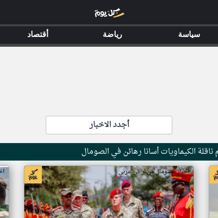
سياسة
رياضة
أقتصاد
أجدد الاخبار
ناقلة الكيماويات أسانا رهائن في الصومال
اخبار الصومال من ار تي عربي
اخ