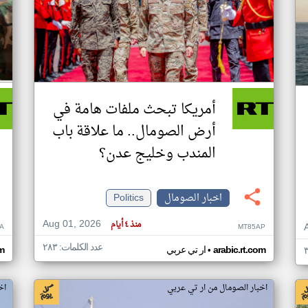
أمريكا تبحث ملفات هامة في
أرض الصومال.. ما علاقة باب
المندب وخليج عدن؟
اخبار الصومال
Politics
Aug 01, 2026
منذ ٤ أيام
A
MT85AP
عدد الكلمات: ٢٨٣
•
arabic.rt.com
ار تي عربي
om
اخبار الصومال من ار تي عربي
اخ