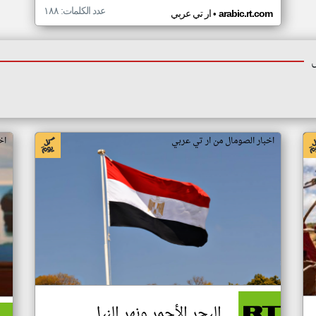
عدد الكلمات: ١٨٨
•
arabic.rt.com
ار تي عربي
اخبار الصومال من ار تي عربي
اخ
البحر الأحمر ونهر النيل..