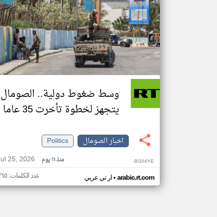
وسط ضغوط دولية.. الصومال
يتجهز لخطوة تأخرت 35 عاما
اخبار الصومال
Politics
Jul 25, 2026
منذ ١١ يوم
BG04YE
عدد الكلمات: ٣٦٥
•
arabic.rt.com
ار تي عربي