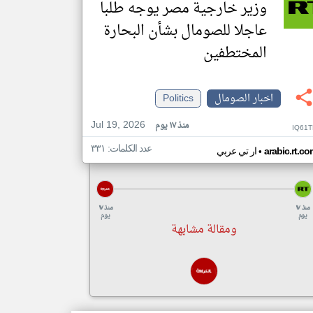
وزير خارجية مصر يوجه طلبا
عاجلا للصومال بشأن البحارة
المختطفين
اخبار الصومال
Politics
Jul 19, 2026
منذ ١٧ يوم
IQ61T
عدد الكلمات: ٣٣١
•
arabic.rt.c
ار تي عربي
منذ ١٧
منذ ١٧
يوم
يوم
ومقالة مشابهة