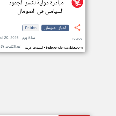
مبادرة دولية لكسر الجمود
السياسي في الصومال
اخبار الصومال
Politics
Jul 20, 2026
منذ ١٦ يوم
TG09DS
عدد الكلمات: ٩٤٩
•
independentarabia.com
اندبندنت عربية