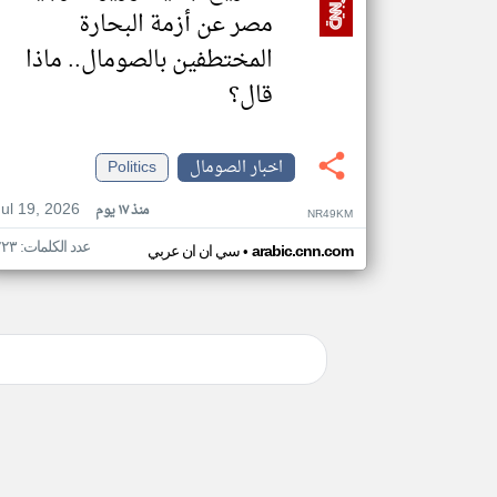
مصر عن أزمة البحارة
المختطفين بالصومال.. ماذا
قال؟
اخبار الصومال
Politics
Jul 19, 2026
منذ ١٧ يوم
NR49KM
عدد الكلمات: ٢٢٣
•
arabic.cnn.com
سي ان ان عربي