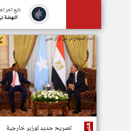
تابع اخر اخ
النهضة ني
اخبار الصومال من سي ان ان عربي
تصريح جديد لوزير خارجية