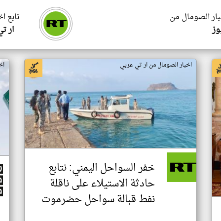
بار الصومال من
تابع ا
وز
ار ت
اخبار الصومال من ار تي عربي
اخ
خفر السواحل اليمني: نتابع
حادثة الاستيلاء على ناقلة
نفط قبالة سواحل حضرموت