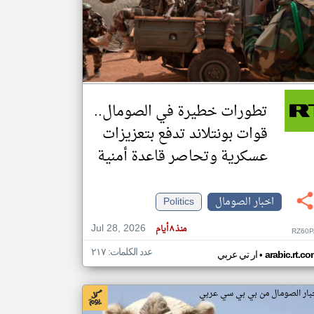
klyoum.com
تغيير الدولة
مصادر الأخبار من الصومال
اخبار الصومال على مدار الساعة
تطورات خطيرة في الصومال..
أهم اخبار الصومال العاجلة والمباشرة
قوات بونتلاند تدفع بتعزيزات
عسكرية وتحاصر قاعدة أمنية
اخبار الصومال
Politics
Jul 28, 2026
منذ ٨ أيام
RZ60P
عدد الكلمات: ٢١٧
•
arabic.rt.c
ار تي عربي
بار الصومال من بي بي سي عربي