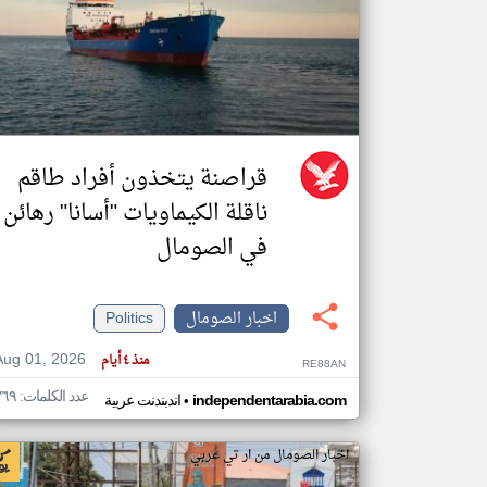
تعبر
المقالات
الموجوده
هنا عن
وجهة
نظر
قراصنة يتخذون أفراد طاقم
كاتبيها.
ناقلة الكيماويات "أسانا" رهائن
في الصومال
اخبار الصومال
Politics
Aug 01, 2026
منذ ٤ أيام
RE88AN
عدد الكلمات: ٣٦٩
•
independentarabia.com
اندبندنت عربية
اخبار الصومال من ار تي عربي