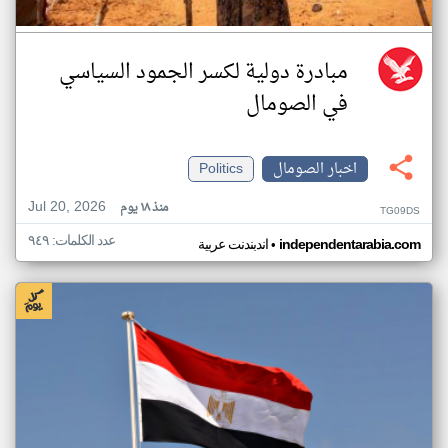
مبادرة دولية لكسر الجمود السياسي
في الصومال
اخبار الصومال
Politics
Jul 20, 2026
منذ ١٨ يوم
TG09DS
عدد الكلمات: ٩٤٩
•
independentarabia.com
اندبندنت عربية