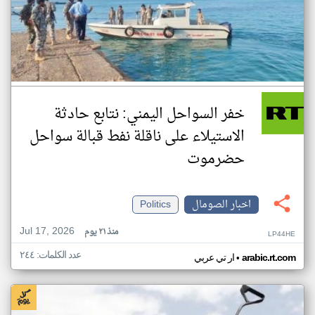
خفر السواحل اليمني: نتابع حادثة
الاستيلاء على ناقلة نفط قبالة سواحل
حضرموت
اخبار الصومال
Politics
Jul 17, 2026
منذ ٢١ يوم
LP44HE
عدد الكلمات: ٢٤٤
•
arabic.rt.com
ار تي عربي