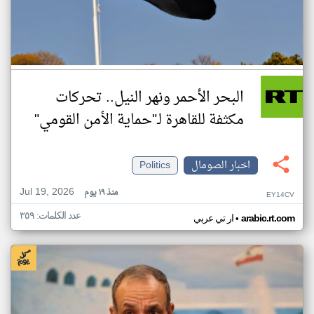
البحر الأحمر ونهر النيل.. تحركات
مكثفة للقاهرة لـ"حماية الأمن القومي"
اخبار الصومال
Politics
Jul 19, 2026
منذ ١٩ يوم
EY14CV
عدد الكلمات: ٣٥٩
•
arabic.rt.com
ار تي عربي