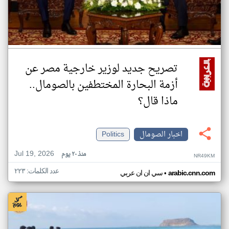
تصريح جديد لوزير خارجية مصر عن
أزمة البحارة المختطفين بالصومال..
ماذا قال؟
اخبار الصومال
Politics
Jul 19, 2026
منذ ٢٠ يوم
NR49KM
عدد الكلمات: ٢٢٣
•
arabic.cnn.com
سي ان ان عربي