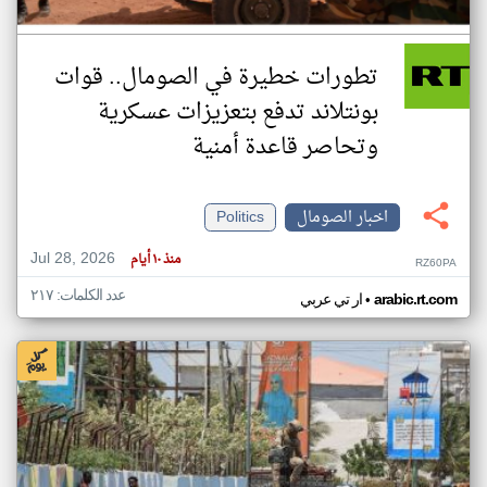
تطورات خطيرة في الصومال.. قوات
بونتلاند تدفع بتعزيزات عسكرية
وتحاصر قاعدة أمنية
اخبار الصومال
Politics
Jul 28, 2026
منذ ١٠ أيام
RZ60PA
عدد الكلمات: ٢١٧
•
arabic.rt.com
ار تي عربي