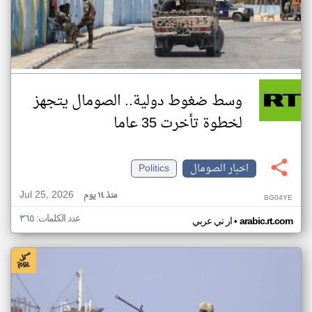
وسط ضغوط دولية.. الصومال يتجهز
لخطوة تأخرت 35 عاما
اخبار الصومال
Politics
Jul 25, 2026
منذ ١٤ يوم
BG04YE
عدد الكلمات: ٣٦٥
•
arabic.rt.com
ار تي عربي