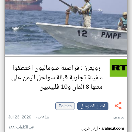
"رويترز": قراصنة صوماليون اختطفوا
سفينة تجارية قبالة سواحل اليمن على
متنها 8 ألمان و10 فلبينيين
اخبار الصومال
Politics
Jul 23, 2026
منذ ١٥ يوم
LM34UG
عدد الكلمات: ١٨٨
•
arabic.rt.com
ار تي عربي