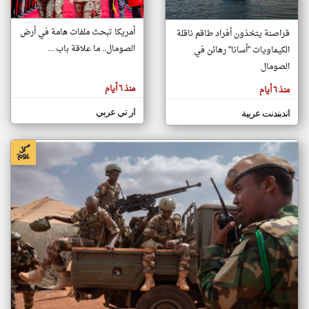
أمريكا تبحث ملفات هامة في أرض
قراصنة يتخذون أفراد طاقم ناقلة
klyoum.com
الصومال.. ما علاقة باب ...
الكيماويات "أسانا" رهائن في
تغيير الدولة
تعبر
الصومال
مصادر الأخبار من الصومال
المقالات
الموجوده
اخبار الصومال على مدار الساعة
هنا عن
منذ ٦ أيام
منذ ٦ أيام
وجهة
نظر
أهم اخبار الصومال العاجلة والمباشرة
كاتبيها.
ار تي عربي
اندبندنت عربية