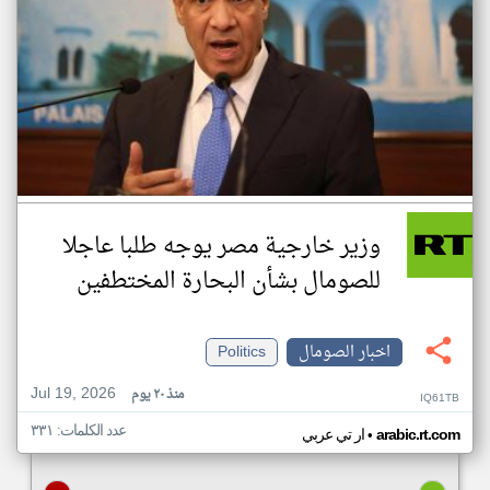
وزير خارجية مصر يوجه طلبا عاجلا
للصومال بشأن البحارة المختطفين
اخبار الصومال
Politics
Jul 19, 2026
منذ ٢٠ يوم
IQ61TB
عدد الكلمات: ٣٣١
•
arabic.rt.com
ار تي عربي