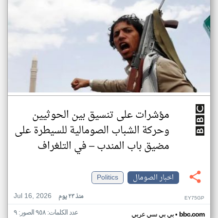
مؤشرات على تنسيق بين الحوثيين
وحركة الشباب الصومالية للسيطرة على
مضيق باب المندب – في التلغراف
اخبار الصومال
Politics
Jul 16, 2026
منذ ٢٣ يوم
EY75GP
عدد الكلمات: ٩٥٨ الصور: ٩
•
bbc.com
بي بي سي عربي