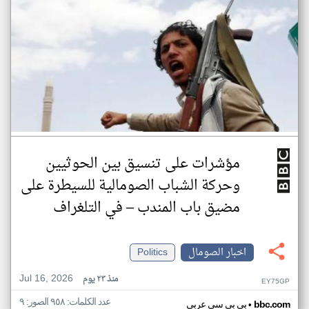
مؤشرات على تنسيق بين الحوثيين
وحركة الشباب الصومالية للسيطرة على
مضيق باب المندب – في التلغراف
اخبار الصومال
Politics
Jul 16, 2026
منذ ٢٣ يوم
EY75GP
عدد الكلمات: ٩٥٨ الصور: ٩
•
bbc.com
بي بي سي عربي