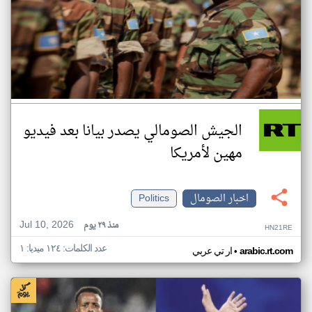
الجيش الصومالي يصدر بيانا بعد فيديو
مهين لأمريكا
اخبار الصومال
Politics
Jul 10, 2026
منذ ٢٩ يوم
HN21RE
عدد الكلمات: ١٢٤ ميديا: ١
•
arabic.rt.com
ار تي عربي