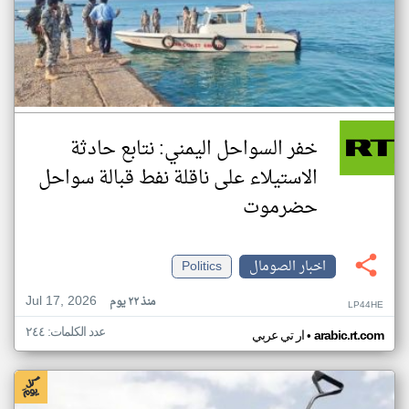
خفر السواحل اليمني: نتابع حادثة
الاستيلاء على ناقلة نفط قبالة سواحل
حضرموت
اخبار الصومال
Politics
Jul 17, 2026
منذ ٢٢ يوم
LP44HE
عدد الكلمات: ٢٤٤
•
arabic.rt.com
ار تي عربي