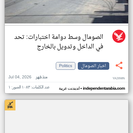
الصومال وسط دوامة اختبارات: تحد
في الداخل وتدويل بالخارج
اخبار الصومال
Politics
Jul 04, 2026
منذ شهر
YA28WN
عدد الكلمات: ١٠٨٣ الصور: ١
•
independentarabia.com
اندبندنت عربية