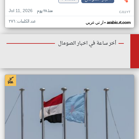
Jul 11, 2026
منذ ٢٨ يوم
CJ11YT
عدد الكلمات: ٢٧٦
•
arabic.rt.com
ار تي عربي
أخر ساعة في اخبار الصومال