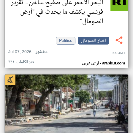
البحر الأحمر على صفيح ساخن.. تقرير
فرنسي يكشف ما يحدث في "أرض
الصومال"
اخبار الصومال
Politics
Jul 07, 2026
منذ شهر
KA04MD
عدد الكلمات: ٣٤١
•
arabic.rt.com
ار تي عربي