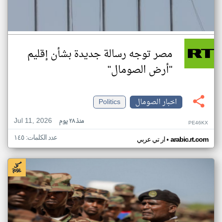
مصر توجه رسالة جديدة بشأن إقليم
"أرض الصومال"
اخبار الصومال
Politics
Jul 11, 2026
منذ ٢٨ يوم
PE46KX
عدد الكلمات: ١٤٥
•
arabic.rt.com
ار تي عربي