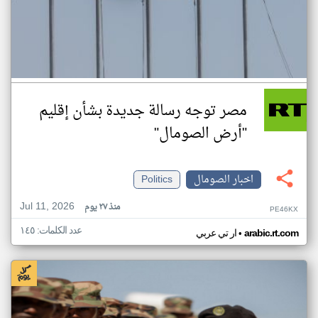
مصر توجه رسالة جديدة بشأن إقليم
"أرض الصومال"
اخبار الصومال
Politics
Jul 11, 2026
منذ ٢٧ يوم
PE46KX
عدد الكلمات: ١٤٥
•
arabic.rt.com
ار تي عربي