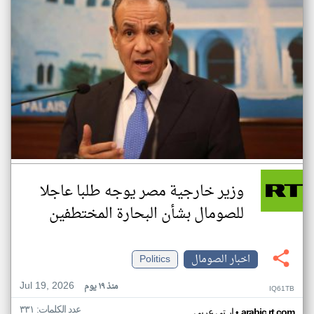
وزير خارجية مصر يوجه طلبا عاجلا
للصومال بشأن البحارة المختطفين
اخبار الصومال
Politics
Jul 19, 2026
منذ ١٩ يوم
IQ61TB
عدد الكلمات: ٣٣١
•
arabic.rt.com
ار تي عربي