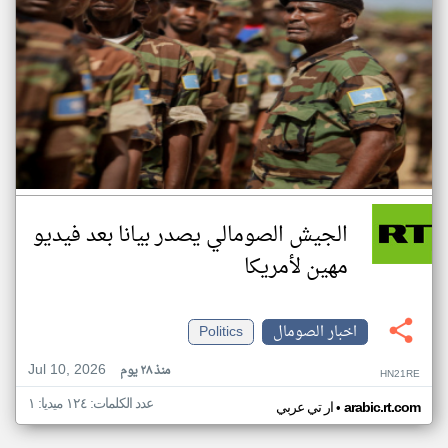
الجيش الصومالي يصدر بيانا بعد فيديو
مهين لأمريكا
اخبار الصومال
Politics
Jul 10, 2026
منذ ٢٨ يوم
HN21RE
عدد الكلمات: ١٢٤ ميديا: ١
•
arabic.rt.com
ار تي عربي