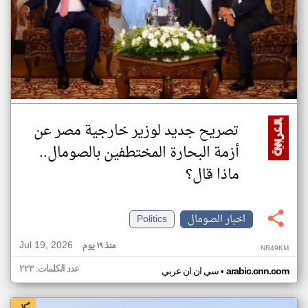
تصريح جديد لوزير خارجية مصر عن
أزمة البحارة المختطفين بالصومال..
ماذا قال؟
اخبار الصومال
Politics
Jul 19, 2026
منذ ١٩ يوم
NR49KM
عدد الكلمات: ٢٢٣
•
arabic.cnn.com
سي ان ان عربي