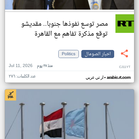
مصر توسع نفوذها جنوبا.. مقديشو
توقع مذكرة تفاهم مع القاهرة
اخبار الصومال
Politics
Jul 11, 2026
منذ ٢٧ يوم
CJ11YT
عدد الكلمات: ٢٧٦
•
arabic.rt.com
ار تي عربي