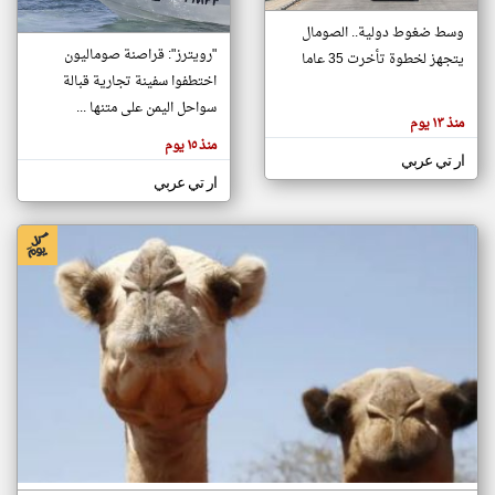
وسط ضغوط دولية.. الصومال
"رويترز": قراصنة صوماليون
يتجهز لخطوة تأخرت 35 عاما
klyoum.com
تغيير الدولة
اختطفوا سفينة تجارية قبالة
تعبر
مصادر الأخبار من الصومال
سواحل اليمن على متنها ...
المقالات
منذ ١٣ يوم
الموجوده
اخبار الصومال على مدار الساعة
هنا عن
منذ ١٥ يوم
وجهة
ار تي عربي
نظر
أهم اخبار الصومال العاجلة والمباشرة
كاتبيها.
ار تي عربي