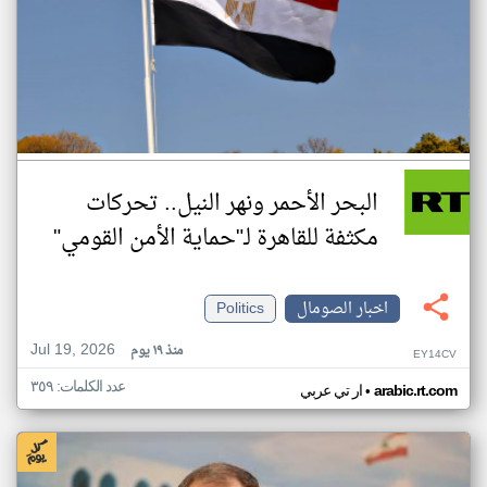
البحر الأحمر ونهر النيل.. تحركات
مكثفة للقاهرة لـ"حماية الأمن القومي"
اخبار الصومال
Politics
Jul 19, 2026
منذ ١٩ يوم
EY14CV
عدد الكلمات: ٣٥٩
•
arabic.rt.com
ار تي عربي