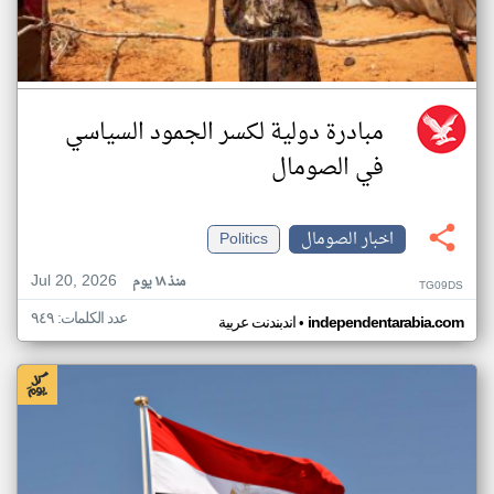
مبادرة دولية لكسر الجمود السياسي
في الصومال
اخبار الصومال
Politics
Jul 20, 2026
منذ ١٨ يوم
TG09DS
عدد الكلمات: ٩٤٩
•
independentarabia.com
اندبندنت عربية