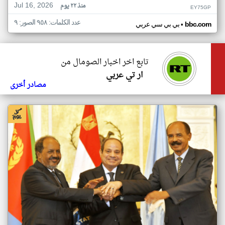
Jul 16, 2026
منذ ٢٢ يوم
EY75GP
عدد الكلمات: ٩٥٨ الصور: ٩
•
bbc.com
بي بي سي عربي
تابع اخر اخبار الصومال من
ار تي عربي
مصادر أخرى