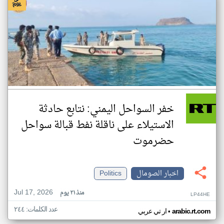
خفر السواحل اليمني: نتابع حادثة
الاستيلاء على ناقلة نفط قبالة سواحل
حضرموت
اخبار الصومال
Politics
Jul 17, 2026
منذ ٢١ يوم
LP44HE
عدد الكلمات: ٢٤٤
•
arabic.rt.com
ار تي عربي