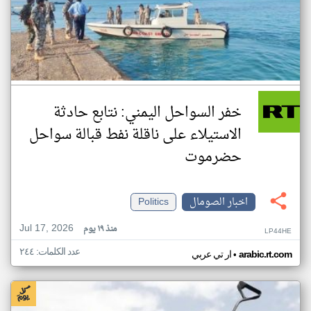
خفر السواحل اليمني: نتابع حادثة
الاستيلاء على ناقلة نفط قبالة سواحل
حضرموت
اخبار الصومال
Politics
Jul 17, 2026
منذ ١٩ يوم
LP44HE
عدد الكلمات: ٢٤٤
•
arabic.rt.com
ار تي عربي