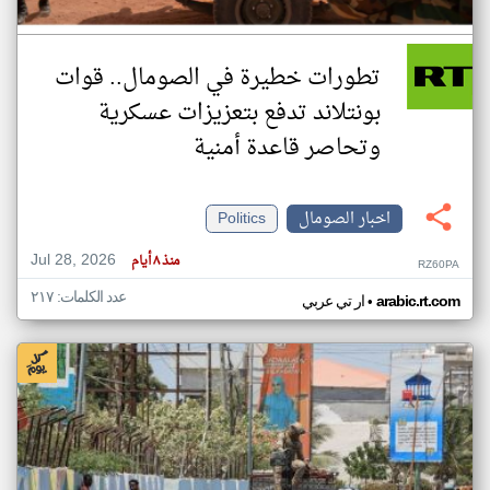
تطورات خطيرة في الصومال.. قوات
بونتلاند تدفع بتعزيزات عسكرية
وتحاصر قاعدة أمنية
اخبار الصومال
Politics
Jul 28, 2026
منذ ٨ أيام
RZ60PA
عدد الكلمات: ٢١٧
•
arabic.rt.com
ار تي عربي