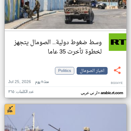
وسط ضغوط دولية.. الصومال يتجهز
لخطوة تأخرت 35 عاما
اخبار الصومال
Politics
Jul 25, 2026
منذ ١١ يوم
BG04YE
عدد الكلمات: ٣٦٥
•
arabic.rt.com
ار تي عربي