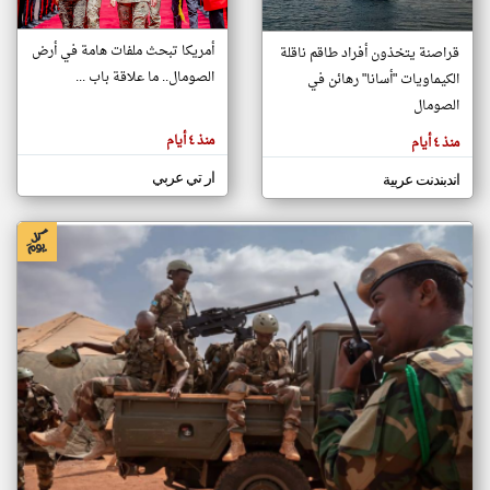
أمريكا تبحث ملفات هامة في أرض
قراصنة يتخذون أفراد طاقم ناقلة
klyoum.com
الصومال.. ما علاقة باب ...
الكيماويات "أسانا" رهائن في
تغيير الدولة
تعبر
الصومال
مصادر الأخبار من الصومال
المقالات
الموجوده
اخبار الصومال على مدار الساعة
هنا عن
منذ ٤ أيام
منذ ٤ أيام
وجهة
نظر
أهم اخبار الصومال العاجلة والمباشرة
كاتبيها.
ار تي عربي
اندبندنت عربية