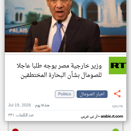
وزير خارجية مصر يوجه طلبا عاجلا
للصومال بشأن البحارة المختطفين
اخبار الصومال
Politics
Jul 19, 2026
منذ ١٨ يوم
IQ61TB
عدد الكلمات: ٣٣١
•
arabic.rt.com
ار تي عربي