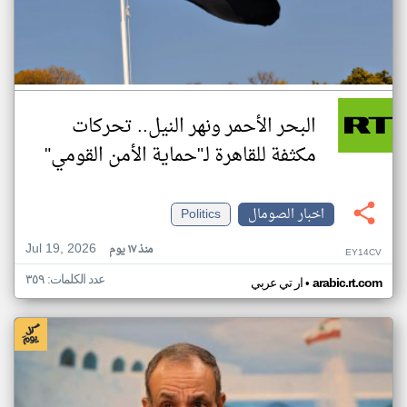
البحر الأحمر ونهر النيل.. تحركات
مكثفة للقاهرة لـ"حماية الأمن القومي"
اخبار الصومال
Politics
Jul 19, 2026
منذ ١٧ يوم
EY14CV
عدد الكلمات: ٣٥٩
•
arabic.rt.com
ار تي عربي