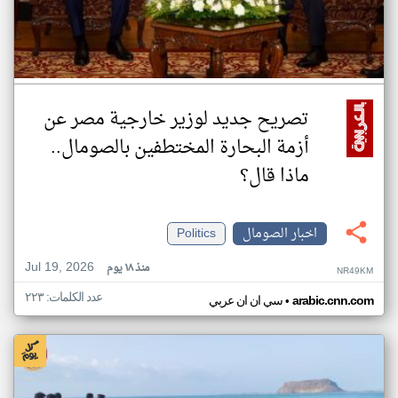
تصريح جديد لوزير خارجية مصر عن
أزمة البحارة المختطفين بالصومال..
ماذا قال؟
اخبار الصومال
Politics
Jul 19, 2026
منذ ١٨ يوم
NR49KM
عدد الكلمات: ٢٢٣
•
arabic.cnn.com
سي ان ان عربي