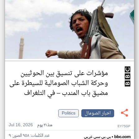
مؤشرات على تنسيق بين الحوثيين
وحركة الشباب الصومالية للسيطرة على
مضيق باب المندب – في التلغراف
اخبار الصومال
Politics
Jul 16, 2026
منذ ٢١ يوم
EY75GP
عدد الكلمات: ٩٥٨ الصور: ٩
•
bbc.com
بي بي سي عربي