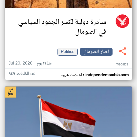
مبادرة دولية لكسر الجمود السياسي
في الصومال
اخبار الصومال
Politics
Jul 20, 2026
منذ ١٦ يوم
TG09DS
عدد الكلمات: ٩٤٩
•
independentarabia.com
اندبندنت عربية