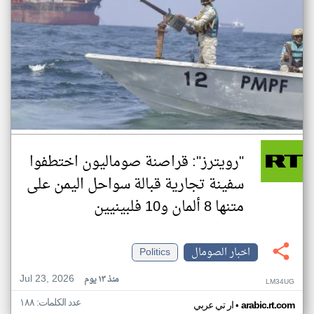
"رويترز": قراصنة صوماليون اختطفوا
سفينة تجارية قبالة سواحل اليمن على
متنها 8 ألمان و10 فلبينيين
اخبار الصومال
Politics
Jul 23, 2026
منذ ١٣ يوم
LM34UG
عدد الكلمات: ١٨٨
•
arabic.rt.com
ار تي عربي