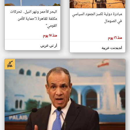
البحر الأحمر ونهر النيل.. تحركات
مبادرة دولية لكسر الجمود السياسي
klyoum.com
مكثفة للقاهرة لـ"حماية الأمن
في الصومال
تغيير الدولة
القومي"
تعبر
مصادر الأخبار من الصومال
المقالات
الموجوده
منذ ١٧ يوم
اخبار الصومال على مدار الساعة
هنا عن
منذ ١٦ يوم
وجهة
نظر
أهم اخبار الصومال العاجلة والمباشرة
ار تي عربي
كاتبيها.
اندبندنت عربية