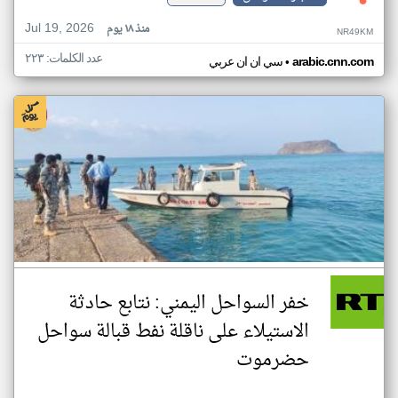
Jul 19, 2026
منذ ١٨ يوم
NR49KM
عدد الكلمات: ٢٢٣
•
arabic.cnn.com
سي ان ان عربي
خفر السواحل اليمني: نتابع حادثة
الاستيلاء على ناقلة نفط قبالة سواحل
حضرموت