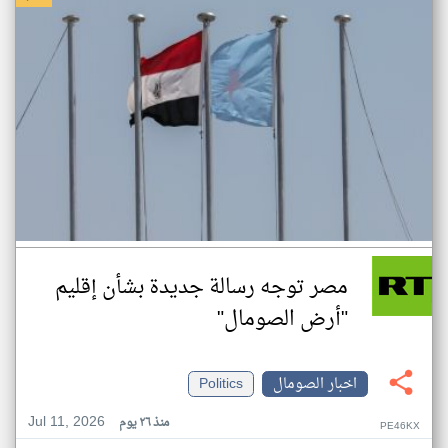
مصر توجه رسالة جديدة بشأن إقليم
"أرض الصومال"
اخبار الصومال
Politics
Jul 11, 2026
منذ ٢٦ يوم
PE46KX