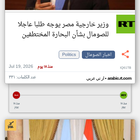
وزير خارجية مصر يوجه طلبا عاجلا
للصومال بشأن البحارة المختطفين
اخبار الصومال
Politics
Jul 19, 2026
منذ ١٨ يوم
IQ61TB
عدد الكلمات: ٣٣١
•
arabic.rt.com
ار تي عربي
منذ ١٨
منذ ١٨
يوم
يوم