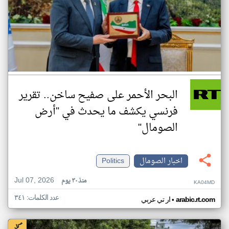
البحر الأحمر على صفيح ساخن.. تقرير
فرنسي يكشف ما يحدث في "أرض
الصومال"
اخبار الصومال
Politics
Jul 07, 2026
منذ ٣٠ يوم
KA04MD
عدد الكلمات: ٣٤١
•
arabic.rt.com
ار تي عربي