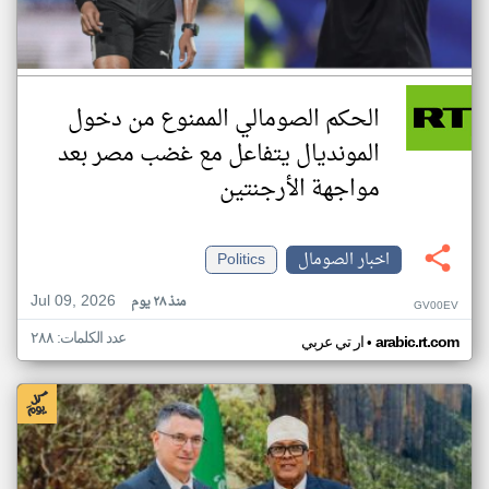
الحكم الصومالي الممنوع من دخول
المونديال يتفاعل مع غضب مصر بعد
مواجهة الأرجنتين
اخبار الصومال
Politics
Jul 09, 2026
منذ ٢٨ يوم
GV00EV
عدد الكلمات: ٢٨٨
•
arabic.rt.com
ار تي عربي