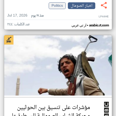
اخبار الصومال
Politics
Jul 17, 2026
منذ ١٩ يوم
LP44HE
عدد الكلمات: ٢٤٤
•
arabic.rt.com
ار تي عربي
مؤشرات على تنسيق بين الحوثيين