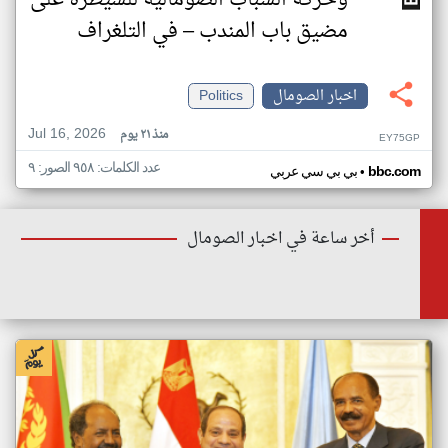
وحركة الشباب الصومالية للسيطرة على
مضيق باب المندب – في التلغراف
اخبار الصومال
Politics
Jul 16, 2026
منذ ٢١ يوم
EY75GP
عدد الكلمات: ٩٥٨ الصور: ٩
•
bbc.com
بي بي سي عربي
أخر ساعة في اخبار الصومال