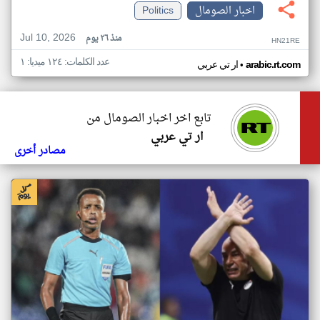
اخبار الصومال
Politics
Jul 10, 2026
منذ ٢٦ يوم
HN21RE
عدد الكلمات: ١٢٤ ميديا: ١
•
arabic.rt.com
ار تي عربي
تابع اخر اخبار الصومال من
ار تي عربي
مصادر أخرى