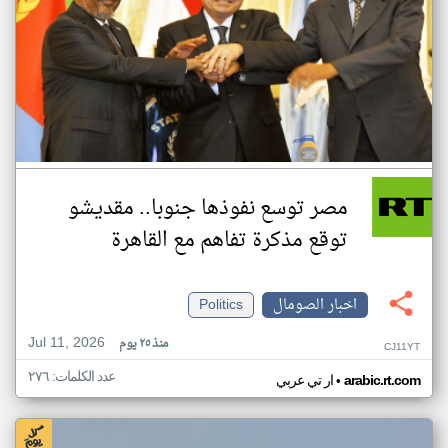
مصر توسع نفوذها جنوبا.. مقديشو
توقع مذكرة تفاهم مع القاهرة
اخبار الصومال
Politics
Jul 11, 2026
منذ ٢٥ يوم
CJ11YT
عدد الكلمات: ٢٧٦
•
arabic.rt.com
ار تي عربي