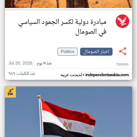
مبادرة دولية لكسر الجمود السياسي
في الصومال
اخبار الصومال
Politics
Jul 20, 2026
منذ ١٧ يوم
TG09DS
عدد الكلمات: ٩٤٩
•
independentarabia.com
اندبندنت عربية