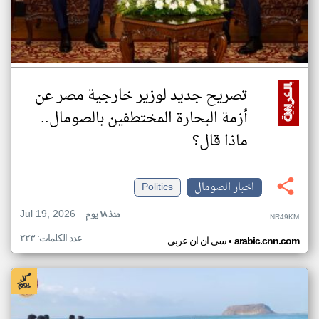
تصريح جديد لوزير خارجية مصر عن
أزمة البحارة المختطفين بالصومال..
ماذا قال؟
اخبار الصومال
Politics
Jul 19, 2026
منذ ١٨ يوم
NR49KM
عدد الكلمات: ٢٢٣
•
arabic.cnn.com
سي ان ان عربي