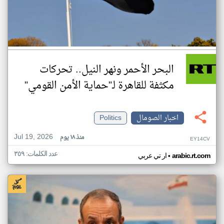
البحر الأحمر ونهر النيل.. تحركات
مكثفة للقاهرة لـ"حماية الأمن القومي"
اخبار الصومال
Politics
Jul 19, 2026
منذ ١٨ يوم
EY14CV
عدد الكلمات: ٣٥٩
•
arabic.rt.com
ار تي عربي