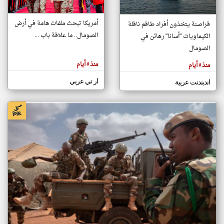
أمريكا تبحث ملفات هامة في أرض
قراصنة يتخذون أفراد طاقم ناقلة
klyoum.com
الصومال.. ما علاقة باب ...
الكيماويات "أسانا" رهائن في
تغيير الدولة
تعبر
الصومال
مصادر الأخبار من الصومال
المقالات
الموجوده
اخبار الصومال على مدار الساعة
هنا عن
منذ ٥ أيام
منذ ٥ أيام
وجهة
نظر
أهم اخبار الصومال العاجلة والمباشرة
كاتبيها.
ار تي عربي
اندبندنت عربية