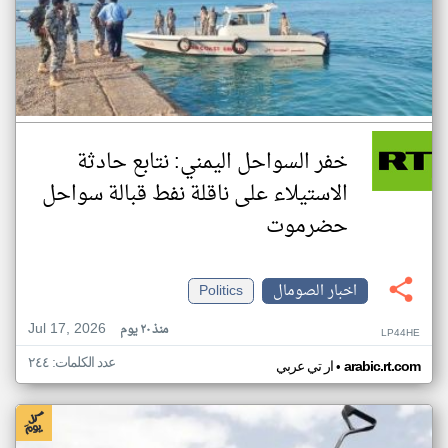
خفر السواحل اليمني: نتابع حادثة
الاستيلاء على ناقلة نفط قبالة سواحل
حضرموت
اخبار الصومال
Politics
Jul 17, 2026
منذ ٢٠ يوم
LP44HE
عدد الكلمات: ٢٤٤
•
arabic.rt.com
ار تي عربي