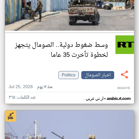
وسط ضغوط دولية.. الصومال يتجهز
لخطوة تأخرت 35 عاما
اخبار الصومال
Politics
Jul 25, 2026
منذ ١٢ يوم
BG04YE
عدد الكلمات: ٣٦٥
•
arabic.rt.com
ار تي عربي