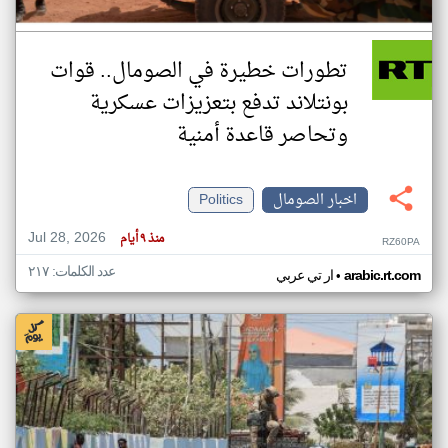
تطورات خطيرة في الصومال.. قوات
بونتلاند تدفع بتعزيزات عسكرية
وتحاصر قاعدة أمنية
اخبار الصومال
Politics
Jul 28, 2026
منذ ٩ أيام
RZ60PA
عدد الكلمات: ٢١٧
•
arabic.rt.com
ار تي عربي