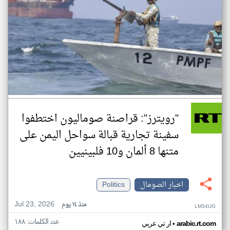
"رويترز": قراصنة صوماليون اختطفوا
سفينة تجارية قبالة سواحل اليمن على
متنها 8 ألمان و10 فلبينيين
اخبار الصومال
Politics
Jul 23, 2026
منذ ١٤ يوم
LM34UG
عدد الكلمات: ١٨٨
•
arabic.rt.com
ار تي عربي