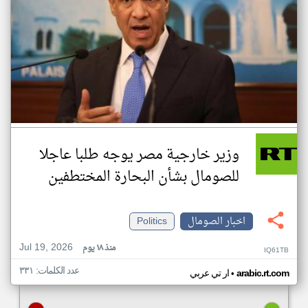
وزير خارجية مصر يوجه طلبا عاجلا
للصومال بشأن البحارة المختطفين
اخبار الصومال
Politics
Jul 19, 2026
منذ ١٨ يوم
IQ61TB
عدد الكلمات: ٣٣١
•
arabic.rt.com
ار تي عربي