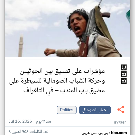
مؤشرات على تنسيق بين الحوثيين
وحركة الشباب الصومالية للسيطرة على
مضيق باب المندب – في التلغراف
اخبار الصومال
Politics
Jul 16, 2026
منذ ٢١ يوم
EY75GP
عدد الكلمات: ٩٥٨ الصور: ٩
•
bbc.com
بي بي سي عربي