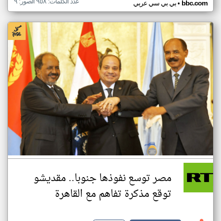
عدد الكلمات: ٩٥٨ الصور: ٩
•
bbc.com
بي بي سي عربي
مصر توسع نفوذها جنوبا.. مقديشو
توقع مذكرة تفاهم مع القاهرة