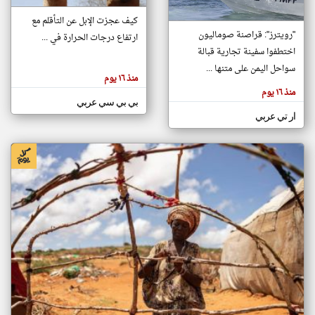
كيف عجزت الإبل عن التأقلم مع
"رويترز": قراصنة صوماليون
ارتفاع درجات الحرارة في ...
klyoum.com
تغيير الدولة
اختطفوا سفينة تجارية قبالة
تعبر
مصادر الأخبار من الصومال
سواحل اليمن على متنها ...
المقالات
منذ ١٦ يوم
الموجوده
اخبار الصومال على مدار الساعة
هنا عن
منذ ١٦ يوم
وجهة
بي بي سي عربي
نظر
أهم اخبار الصومال العاجلة والمباشرة
كاتبيها.
ار تي عربي