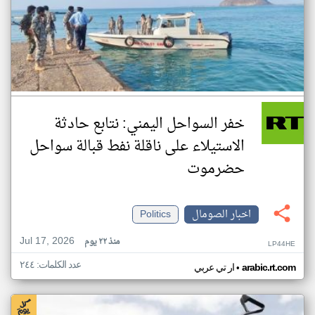
خفر السواحل اليمني: نتابع حادثة
الاستيلاء على ناقلة نفط قبالة سواحل
حضرموت
اخبار الصومال
Politics
Jul 17, 2026
منذ ٢٢ يوم
LP44HE
عدد الكلمات: ٢٤٤
•
arabic.rt.com
ار تي عربي