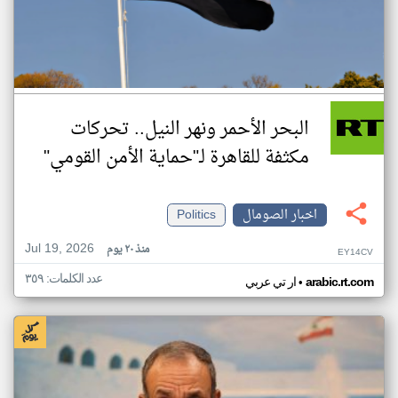
البحر الأحمر ونهر النيل.. تحركات
مكثفة للقاهرة لـ"حماية الأمن القومي"
اخبار الصومال
Politics
Jul 19, 2026
منذ ٢٠ يوم
EY14CV
عدد الكلمات: ٣٥٩
•
arabic.rt.com
ار تي عربي