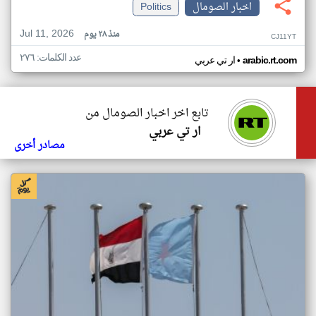
اخبار الصومال
Politics
Jul 11, 2026
منذ ٢٨ يوم
CJ11YT
عدد الكلمات: ٢٧٦
•
arabic.rt.com
ار تي عربي
تابع اخر اخبار الصومال من
ار تي عربي
مصادر أخرى