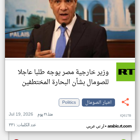
وزير خارجية مصر يوجه طلبا عاجلا
للصومال بشأن البحارة المختطفين
اخبار الصومال
Politics
Jul 19, 2026
منذ ٢١ يوم
IQ61TB
عدد الكلمات: ٣٣١
•
arabic.rt.com
ار تي عربي