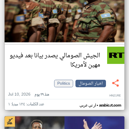
الجيش الصومالي يصدر بيانا بعد فيديو
مهين لأمريكا
اخبار الصومال
Politics
Jul 10, 2026
منذ ٢٩ يوم
HN21RE
عدد الكلمات: ١٢٤ ميديا: ١
•
arabic.rt.com
ار تي عربي