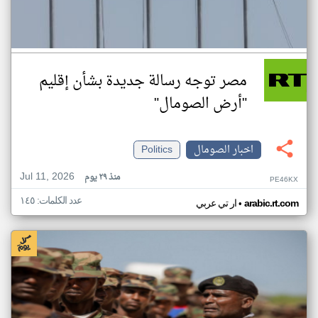
مصر توجه رسالة جديدة بشأن إقليم
"أرض الصومال"
اخبار الصومال
Politics
Jul 11, 2026
منذ ٢٩ يوم
PE46KX
عدد الكلمات: ١٤٥
•
arabic.rt.com
ار تي عربي