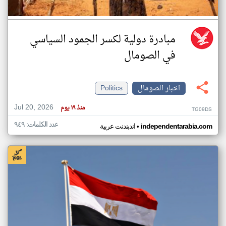
مبادرة دولية لكسر الجمود السياسي
في الصومال
اخبار الصومال
Politics
Jul 20, 2026
منذ ١٩ يوم
TG09DS
عدد الكلمات: ٩٤٩
•
independentarabia.com
اندبندنت عربية