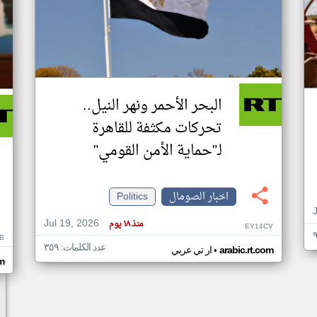
البحر الأحمر ونهر النيل..
تحركات مكثفة للقاهرة
لـ"حماية الأمن القومي"
اخبار الصومال
Politics
Jul 19, 2026
منذ ١٨ يوم
EY14CV
B
عدد الكلمات: ٣٥٩
•
arabic.rt.com
ار تي عربي
om