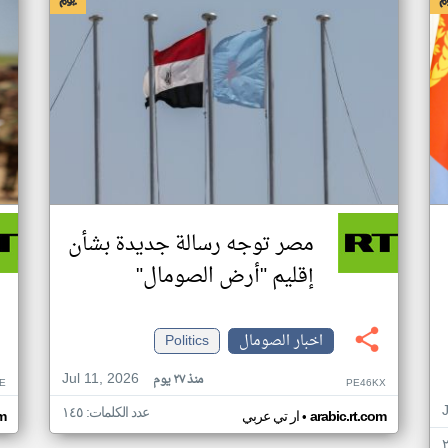
مصر توجه رسالة جديدة بشأن
إقليم "أرض الصومال"
اخبار الصومال
Politics
Jul 11, 2026
منذ ٢٧ يوم
E
PE46KX
عدد الكلمات: ١٤٥
•
arabic.rt.com
ار تي عربي
om