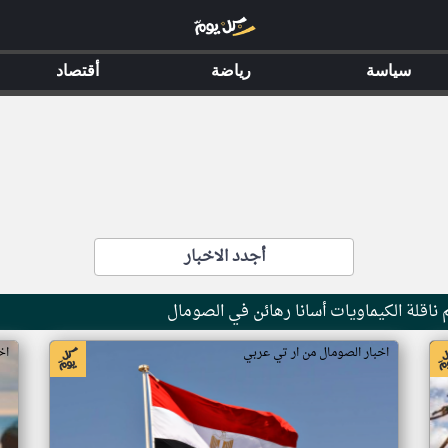
سياسة
رياضة
أقتصاد
أجدد الاخبار
ناقلة الكيماويات أسانا رهائن في الصومال
اخبار الصومال من ار تي عربي
اخ