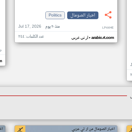
اخبار الصومال
Politics
Jul 17, 2026
منذ ٢٠ يوم
LP44HE
عدد الكلمات: ٢٤٤
•
arabic.rt.com
ار تي عربي
P
m
اخبار الصومال من ار تي عربي
اخ