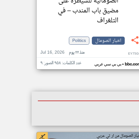
الصومالية للسيطرة على
مضيق باب المندب – في
التلغراف
اخبار الصومال
Politics
Jul 16, 2026
منذ ٢٢ يوم
EY75G
عدد الكلمات: ٩٥٨ الصور: ٩
•
bbc.co
بي بي سي عربي
بار الصومال من ار تي عربي