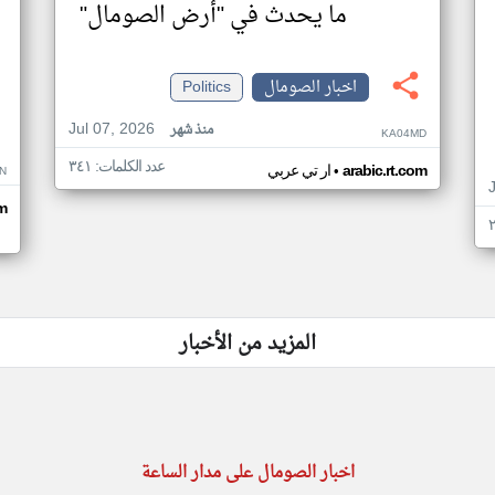
ما يحدث في "أرض الصومال"
اخبار الصومال
Politics
Jul 07, 2026
منذ شهر
KA04MD
عدد الكلمات: ٣٤١
•
arabic.rt.com
ار تي عربي
N
m
المزيد من الأخبار
اخبار الصومال على مدار الساعة