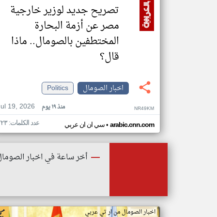
تصريح جديد لوزير خارجية
مصر عن أزمة البحارة
المختطفين بالصومال.. ماذا
قال؟
اخبار الصومال
Politics
Jul 19, 2026
منذ ١٩ يوم
NR49KM
عدد الكلمات: ٢٢٣
•
arabic.cnn.com
سي ان ان عربي
أخر ساعة في اخبار الصومال
اخبار الصومال من ار تي عربي