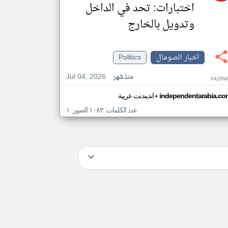
اختبارات: تحد في الداخل
وتدويل بالخارج
اخبار الصومال
Politics
Jul 04, 2026
منذ شهر
YA28W
•
independentarabia.co
اندبندنت عربية
عدد الكلمات: ١٠٨٣ الصور: ١