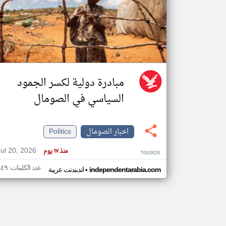
تعبر
المقالات
الموجوده
هنا عن
وجهة
نظر
مبادرة دولية لكسر الجمود
كاتبيها.
السياسي في الصومال
اخبار الصومال
Politics
Jul 20, 2026
منذ ١٧ يوم
TG09DS
عدد الكلمات: ٩٤٩
•
independentarabia.com
اندبندنت عربية