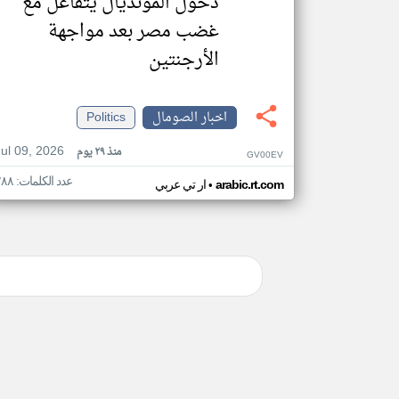
دخول المونديال يتفاعل مع
غضب مصر بعد مواجهة
الأرجنتين
اخبار الصومال
Politics
Jul 09, 2026
منذ ٢٩ يوم
GV00EV
عدد الكلمات: ٢٨٨
•
arabic.rt.com
ار تي عربي