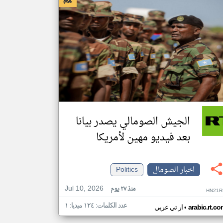
الجيش الصومالي يصدر بيانا
بعد فيديو مهين لأمريكا
اخبار الصومال
Politics
Jul 10, 2026
منذ ٢٧ يوم
HN21R
عدد الكلمات: ١٢٤ ميديا: ١
•
arabic.rt.c
ار تي عربي