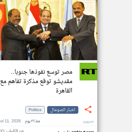
مصر توسع نفوذها جنوبا..
مقديشو توقع مذكرة تفاهم مع
القاهرة
اخبار الصومال
Politics
Jul 11, 2026
منذ ٢٦ يوم
CJ11YT
عدد الكلمات: ٢٧٦