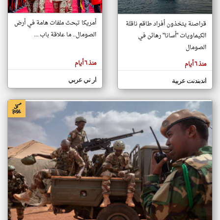
أمريكا تبحث ملفات هامة في أرض
قراصنة يتخذون أفراد طاقم ناقلة
klyoum.com
الصومال.. ما علاقة باب ...
الكيماويات "أسانا" رهائن في
تغيير الدولة
تعبر
الصومال
مصادر الأخبار من الصومال
المقالات
الموجوده
اخبار الصومال على مدار الساعة
هنا عن
منذ ٦ أيام
منذ ٦ أيام
وجهة
نظر
أهم اخبار الصومال العاجلة والمباشرة
كاتبيها.
ار تي عربي
اندبندنت عربية