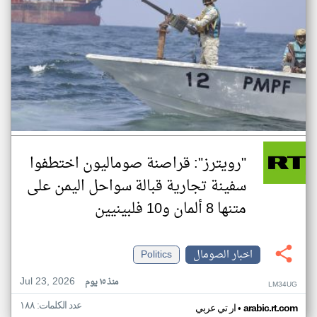
"رويترز": قراصنة صوماليون اختطفوا
سفينة تجارية قبالة سواحل اليمن على
متنها 8 ألمان و10 فلبينيين
اخبار الصومال
Politics
Jul 23, 2026
منذ ١٥ يوم
LM34UG
عدد الكلمات: ١٨٨
•
arabic.rt.com
ار تي عربي