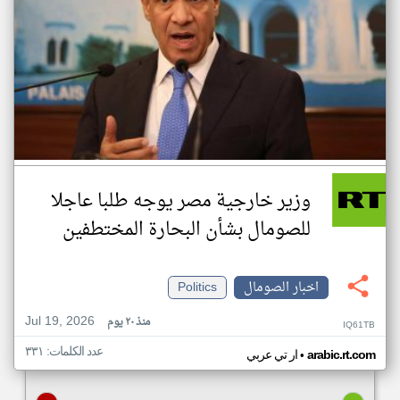
وزير خارجية مصر يوجه طلبا عاجلا
للصومال بشأن البحارة المختطفين
اخبار الصومال
Politics
Jul 19, 2026
منذ ٢٠ يوم
IQ61TB
عدد الكلمات: ٣٣١
•
arabic.rt.com
ار تي عربي