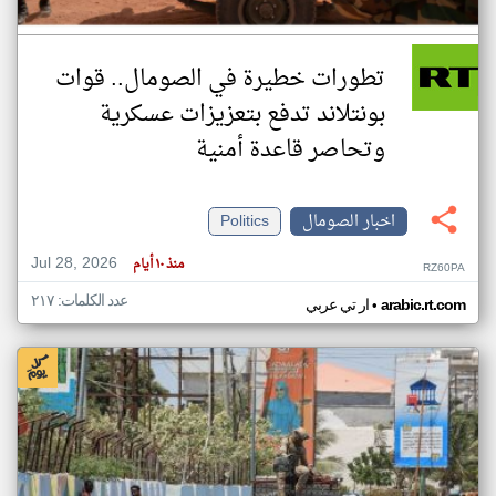
تطورات خطيرة في الصومال.. قوات
بونتلاند تدفع بتعزيزات عسكرية
وتحاصر قاعدة أمنية
اخبار الصومال
Politics
Jul 28, 2026
منذ ١٠ أيام
RZ60PA
عدد الكلمات: ٢١٧
•
arabic.rt.com
ار تي عربي