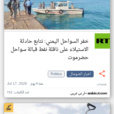
خفر السواحل اليمني: نتابع حادثة
الاستيلاء على ناقلة نفط قبالة سواحل
حضرموت
اخبار الصومال
Politics
Jul 17, 2026
منذ ٢١ يوم
LP44HE
عدد الكلمات: ٢٤٤
•
arabic.rt.com
ار تي عربي