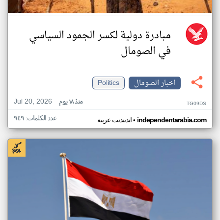
مبادرة دولية لكسر الجمود السياسي
في الصومال
اخبار الصومال
Politics
Jul 20, 2026
منذ ١٨ يوم
TG09DS
عدد الكلمات: ٩٤٩
•
independentarabia.com
اندبندنت عربية