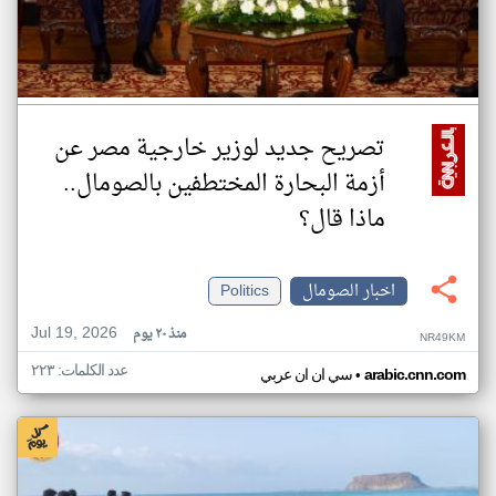
تصريح جديد لوزير خارجية مصر عن
أزمة البحارة المختطفين بالصومال..
ماذا قال؟
اخبار الصومال
Politics
Jul 19, 2026
منذ ٢٠ يوم
NR49KM
عدد الكلمات: ٢٢٣
•
arabic.cnn.com
سي ان ان عربي