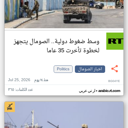
وسط ضغوط دولية.. الصومال يتجهز
لخطوة تأخرت 35 عاما
اخبار الصومال
Politics
Jul 25, 2026
منذ ١٤ يوم
BG04YE
عدد الكلمات: ٣٦٥
•
arabic.rt.com
ار تي عربي