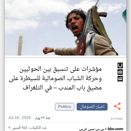
مؤشرات على تنسيق بين الحوثيين
وحركة الشباب الصومالية للسيطرة على
مضيق باب المندب – في التلغراف
اخبار الصومال
Politics
Jul 16, 2026
منذ ٢٣ يوم
EY75GP
عدد الكلمات: ٩٥٨ الصور: ٩
•
bbc.com
بي بي سي عربي