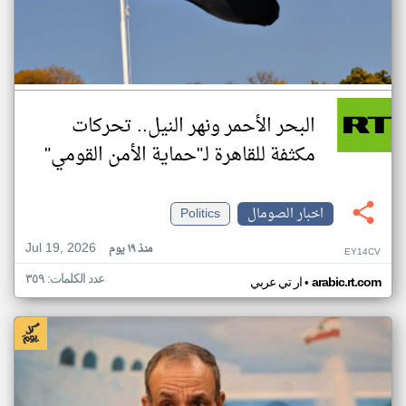
البحر الأحمر ونهر النيل.. تحركات
مكثفة للقاهرة لـ"حماية الأمن القومي"
اخبار الصومال
Politics
Jul 19, 2026
منذ ١٩ يوم
EY14CV
عدد الكلمات: ٣٥٩
•
arabic.rt.com
ار تي عربي