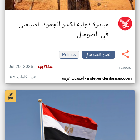
مبادرة دولية لكسر الجمود السياسي
في الصومال
اخبار الصومال
Politics
Jul 20, 2026
منذ ١٦ يوم
TG09DS
عدد الكلمات: ٩٤٩
•
independentarabia.com
اندبندنت عربية