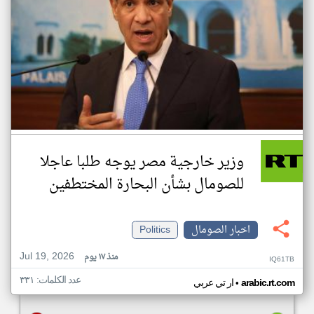
وزير خارجية مصر يوجه طلبا عاجلا
للصومال بشأن البحارة المختطفين
اخبار الصومال
Politics
Jul 19, 2026
منذ ١٧ يوم
IQ61TB
عدد الكلمات: ٣٣١
•
arabic.rt.com
ار تي عربي