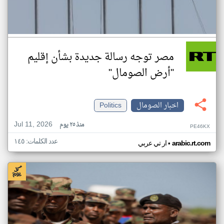
مصر توجه رسالة جديدة بشأن إقليم
"أرض الصومال"
اخبار الصومال
Politics
Jul 11, 2026
منذ ٢٥ يوم
PE46KX
عدد الكلمات: ١٤٥
•
arabic.rt.com
ار تي عربي