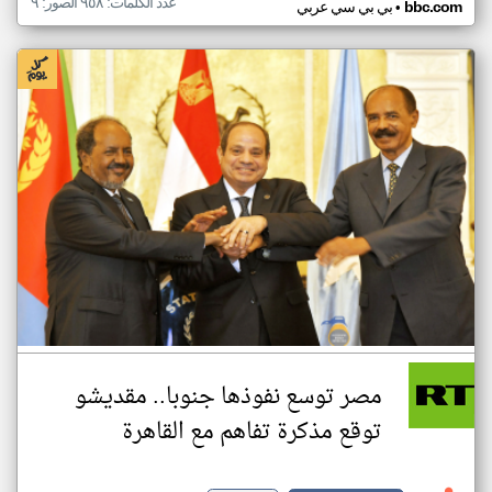
عدد الكلمات: ٩٥٨ الصور: ٩
•
bbc.com
بي بي سي عربي
مصر توسع نفوذها جنوبا.. مقديشو
توقع مذكرة تفاهم مع القاهرة