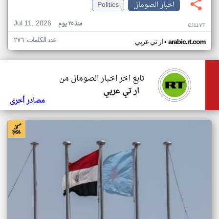
اخبار الصومال
Politics
Jul 11, 2026
منذ ٢٥ يوم
CJ11YT
عدد الكلمات: ٢٧٦
•
arabic.rt.com
ار تي عربي
تابع اخر اخبار الصومال من
ار تي عربي
مصادر أخرى