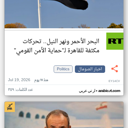
البحر الأحمر ونهر النيل.. تحركات
مكثفة للقاهرة لـ"حماية الأمن القومي"
اخبار الصومال
Politics
Jul 19, 2026
منذ ١٧ يوم
EY14CV
عدد الكلمات: ٣٥٩
•
arabic.rt.com
ار تي عربي