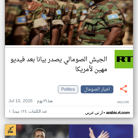
الجيش الصومالي يصدر بيانا بعد فيديو
مهين لأمريكا
اخبار الصومال
Politics
Jul 10, 2026
منذ ٢٦ يوم
HN21RE
عدد الكلمات: ١٢٤ ميديا: ١
•
arabic.rt.com
ار تي عربي