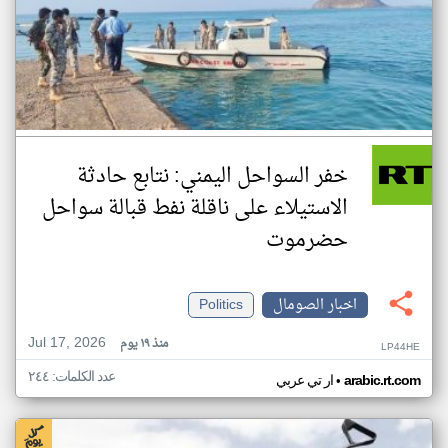
خفر السواحل اليمني: نتابع حادثة
الاستيلاء على ناقلة نفط قبالة سواحل
حضرموت
اخبار الصومال
Politics
Jul 17, 2026
منذ ١٩ يوم
LP44HE
عدد الكلمات: ٢٤٤
•
arabic.rt.com
ار تي عربي