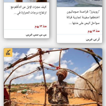
كيف عجزت الإبل عن التأقلم مع
"رويترز": قراصنة صوماليون
ارتفاع درجات الحرارة في ...
klyoum.com
تغيير الدولة
اختطفوا سفينة تجارية قبالة
تعبر
مصادر الأخبار من الصومال
سواحل اليمن على متنها ...
المقالات
منذ ١٣ يوم
الموجوده
اخبار الصومال على مدار الساعة
هنا عن
منذ ١٣ يوم
وجهة
بي بي سي عربي
نظر
أهم اخبار الصومال العاجلة والمباشرة
كاتبيها.
ار تي عربي