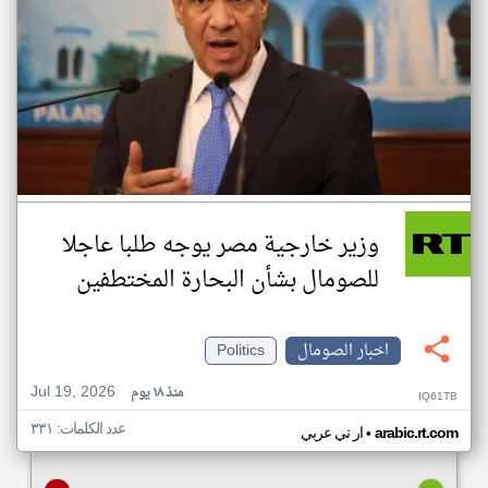
وزير خارجية مصر يوجه طلبا عاجلا
للصومال بشأن البحارة المختطفين
اخبار الصومال
Politics
Jul 19, 2026
منذ ١٨ يوم
IQ61TB
عدد الكلمات: ٣٣١
•
arabic.rt.com
ار تي عربي