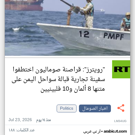
"رويترز": قراصنة صوماليون اختطفوا
سفينة تجارية قبالة سواحل اليمن على
متنها 8 ألمان و10 فلبينيين
اخبار الصومال
Politics
Jul 23, 2026
منذ ١٤ يوم
LM34UG
عدد الكلمات: ١٨٨
•
arabic.rt.com
ار تي عربي