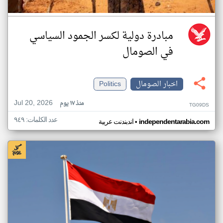
مبادرة دولية لكسر الجمود السياسي
في الصومال
اخبار الصومال
Politics
Jul 20, 2026
منذ ١٧ يوم
TG09DS
عدد الكلمات: ٩٤٩
•
independentarabia.com
اندبندنت عربية