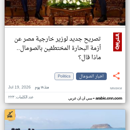
تصريح جديد لوزير خارجية مصر عن
أزمة البحارة المختطفين بالصومال..
ماذا قال؟
اخبار الصومال
Politics
Jul 19, 2026
منذ ١٨ يوم
NR49KM
عدد الكلمات: ٢٢٣
•
arabic.cnn.com
سي ان ان عربي