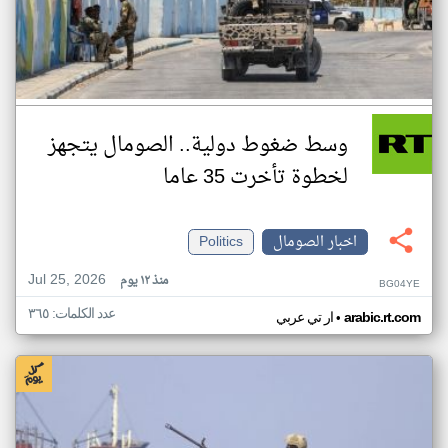
وسط ضغوط دولية.. الصومال يتجهز
لخطوة تأخرت 35 عاما
اخبار الصومال
Politics
Jul 25, 2026
منذ ١٢ يوم
BG04YE
عدد الكلمات: ٣٦٥
•
arabic.rt.com
ار تي عربي