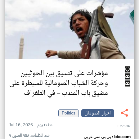
مؤشرات على تنسيق بين الحوثيين
وحركة الشباب الصومالية للسيطرة على
مضيق باب المندب – في التلغراف
اخبار الصومال
Politics
Jul 16, 2026
منذ ٢١ يوم
EY75GP
عدد الكلمات: ٩٥٨ الصور: ٩
•
bbc.com
بي بي سي عربي