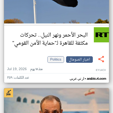
البحر الأحمر ونهر النيل.. تحركات
مكثفة للقاهرة لـ"حماية الأمن القومي"
اخبار الصومال
Politics
Jul 19, 2026
منذ ١٨ يوم
EY14CV
عدد الكلمات: ٣٥٩
•
arabic.rt.com
ار تي عربي