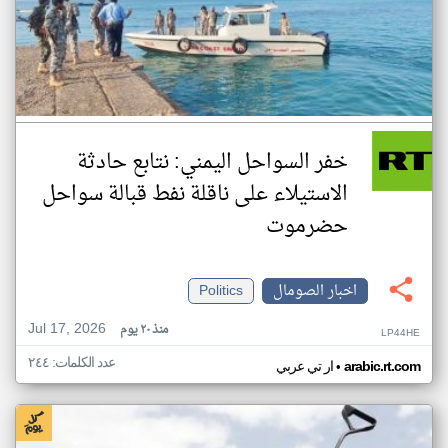
خفر السواحل اليمني: نتابع حادثة
الاستيلاء على ناقلة نفط قبالة سواحل
حضرموت
اخبار الصومال
Politics
Jul 17, 2026
منذ ٢٠ يوم
LP44HE
عدد الكلمات: ٢٤٤
•
arabic.rt.com
ار تي عربي