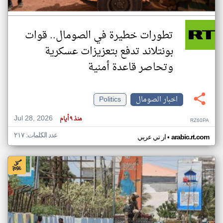
تطورات خطيرة في الصومال.. قوات
بونتلاند تدفع بتعزيزات عسكرية
وتحاصر قاعدة أمنية
اخبار الصومال
Politics
Jul 28, 2026
منذ ٩ أيام
RZ60PA
عدد الكلمات: ٢١٧
•
arabic.rt.com
ار تي عربي