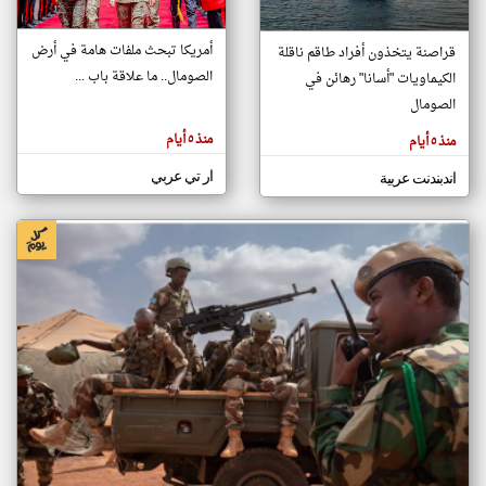
أمريكا تبحث ملفات هامة في أرض
قراصنة يتخذون أفراد طاقم ناقلة
klyoum.com
الصومال.. ما علاقة باب ...
الكيماويات "أسانا" رهائن في
تغيير الدولة
تعبر
الصومال
مصادر الأخبار من الصومال
المقالات
الموجوده
اخبار الصومال على مدار الساعة
هنا عن
منذ ٥ أيام
منذ ٥ أيام
وجهة
نظر
أهم اخبار الصومال العاجلة والمباشرة
كاتبيها.
ار تي عربي
اندبندنت عربية