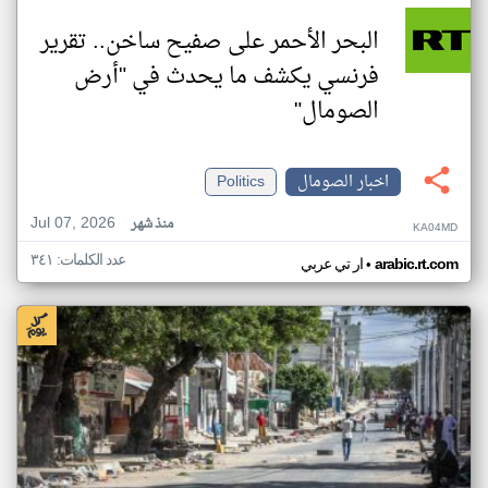
البحر الأحمر على صفيح ساخن.. تقرير
فرنسي يكشف ما يحدث في "أرض
الصومال"
اخبار الصومال
Politics
Jul 07, 2026
منذ شهر
KA04MD
عدد الكلمات: ٣٤١
•
arabic.rt.com
ار تي عربي