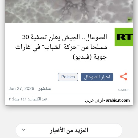
الصومال.. الجيش يعلن تصفية 30
مسلحا من "حركة الشباب" في غارات
جوية (فيديو)
اخبار الصومال
Politics
Jun 27, 2026
منذ شهر
GS84IF
عدد الكلمات: ١٤١ ميديا: ٢
•
arabic.rt.com
ار تي عربي
المزيد من الأخبار