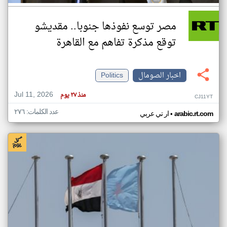
مصر توسع نفوذها جنوبا.. مقديشو
توقع مذكرة تفاهم مع القاهرة
اخبار الصومال
Politics
Jul 11, 2026
منذ ٢٧ يوم
CJ11YT
عدد الكلمات: ٢٧٦
•
arabic.rt.com
ار تي عربي