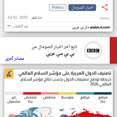
اخبار الصومال
Politics
Jul 02, 2026
منذ شهر
TZ47OX
عدد الكلمات: ٣٢
•
arabic.rt.com
ار تي عربي
تابع اخر اخبار الصومال من
بي بي سي عربي
مصادر أخرى