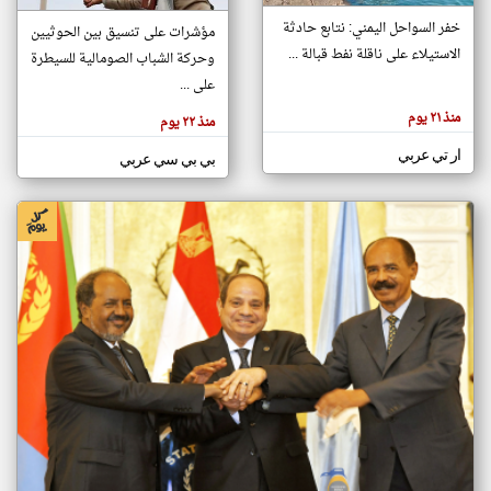
خفر السواحل اليمني: نتابع حادثة
مؤشرات على تنسيق بين الحوثيين
الاستيلاء على ناقلة نفط قبالة ...
وحركة الشباب الصومالية للسيطرة
klyoum.com
تغيير الدولة
على ...
تعبر
مصادر الأخبار من الصومال
المقالات
منذ ٢١ يوم
منذ ٢٢ يوم
الموجوده
اخبار الصومال على مدار الساعة
هنا عن
وجهة
ار تي عربي
بي بي سي عربي
نظر
أهم اخبار الصومال العاجلة والمباشرة
كاتبيها.