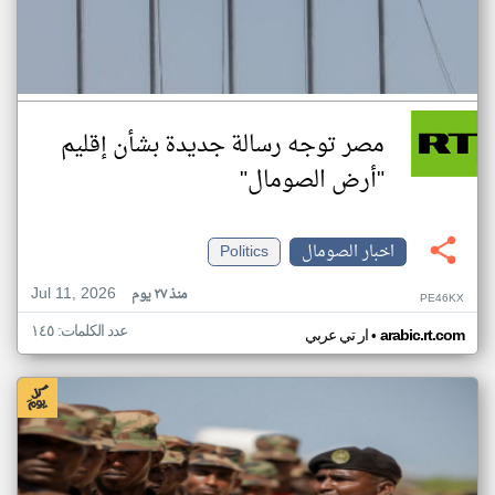
مصر توجه رسالة جديدة بشأن إقليم
"أرض الصومال"
اخبار الصومال
Politics
Jul 11, 2026
منذ ٢٧ يوم
PE46KX
عدد الكلمات: ١٤٥
•
arabic.rt.com
ار تي عربي