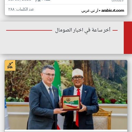
GV00EV
عدد الكلمات: ٢٨٨
•
arabic.rt.com
ار تي عربي
أخر ساعة في اخبار الصومال