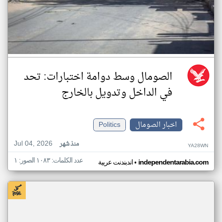
الصومال وسط دوامة اختبارات: تحد
في الداخل وتدويل بالخارج
اخبار الصومال
Politics
Jul 04, 2026
منذ شهر
YA28WN
عدد الكلمات: ١٠٨٣ الصور: ١
•
independentarabia.com
اندبندنت عربية