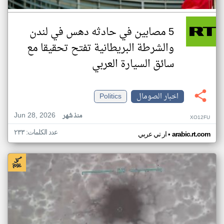
5 مصابين في حادثه دهس في لندن
والشرطة البريطانية تفتح تحقيقا مع
سائق السيارة العربي
اخبار الصومال
Politics
Jun 28, 2026
منذ شهر
XO12FU
عدد الكلمات: ٢٣٣
•
arabic.rt.com
ار تي عربي