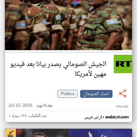
الجيش الصومالي يصدر بيانا بعد فيديو
مهين لأمريكا
اخبار الصومال
Politics
Jul 10, 2026
منذ ٢٨ يوم
HN21RE
عدد الكلمات: ١٢٤ ميديا: ١
•
arabic.rt.com
ار تي عربي