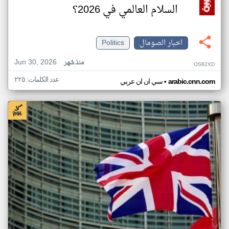
السلام العالمي في 2026؟
اخبار الصومال
Politics
Jun 30, 2026
منذ شهر
OS82XD
عدد الكلمات: ٢٢٥
•
arabic.cnn.com
سي ان ان عربي