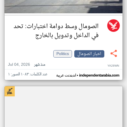
الصومال وسط دوامة اختبارات: تحد
في الداخل وتدويل بالخارج
اخبار الصومال
Politics
Jul 04, 2026
منذ شهر
YA28WN
عدد الكلمات: ١٠٨٣ الصور: ١
•
independentarabia.com
اندبندنت عربية