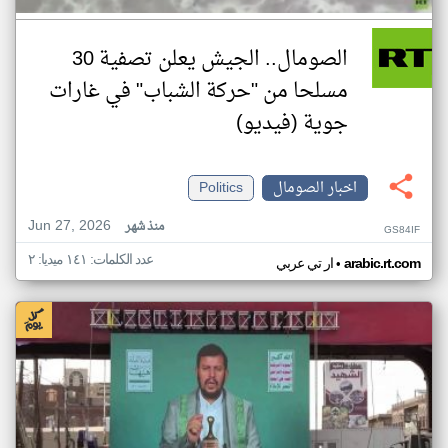
الصومال.. الجيش يعلن تصفية 30
مسلحا من "حركة الشباب" في غارات
جوية (فيديو)
اخبار الصومال
Politics
Jun 27, 2026
منذ شهر
GS84IF
عدد الكلمات: ١٤١ ميديا: ٢
•
arabic.rt.com
ار تي عربي