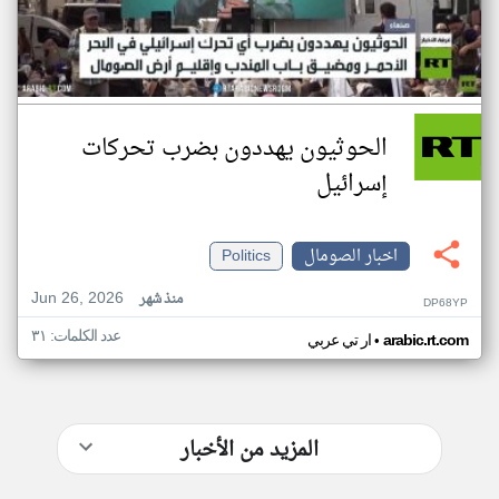
الحوثيون يهددون بضرب تحركات
إسرائيل
اخبار الصومال
Politics
Jun 26, 2026
منذ شهر
DP68YP
عدد الكلمات: ٣١
•
arabic.rt.com
ار تي عربي
المزيد من الأخبار