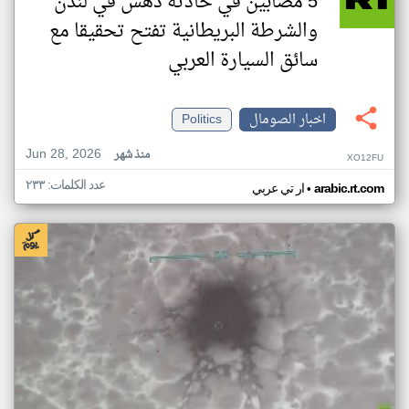
5 مصابين في حادثه دهس في لندن
والشرطة البريطانية تفتح تحقيقا مع
سائق السيارة العربي
اخبار الصومال
Politics
Jun 28, 2026
منذ شهر
XO12FU
عدد الكلمات: ٢٣٣
•
arabic.rt.com
ار تي عربي