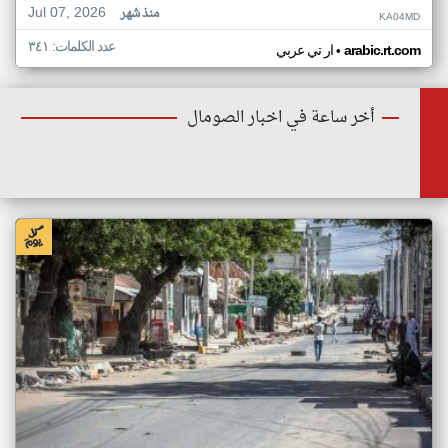
Jul 07, 2026
منذ شهر
KA04MD
عدد الكلمات: ٣٤١
•
arabic.rt.com
ار تي عربي
أخر ساعة في اخبار الصومال