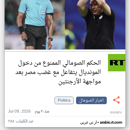
الحكم الصومالي الممنوع من دخول
المونديال يتفاعل مع غضب مصر بعد
مواجهة الأرجنتين
اخبار الصومال
Politics
Jul 09, 2026
منذ ٣٠ يوم
GV00EV
عدد الكلمات: ٢٨٨
•
arabic.rt.com
ار تي عربي