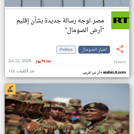
مصر توجه رسالة جديدة بشأن إقليم
"أرض الصومال"
اخبار الصومال
Politics
Jul 11, 2026
منذ ٢٨ يوم
PE46KX
عدد الكلمات: ١٤٥
•
arabic.rt.com
ار تي عربي