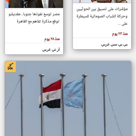
مؤشرات على تنسيق بين الحوثيين
مصر توسع نفوذها جنوبا.. مقديشو
وحركة الشباب الصومالية للسيطرة
klyoum.com
توقع مذكرة تفاهم مع القاهرة
تغيير الدولة
على ...
تعبر
مصادر الأخبار من الصومال
المقالات
منذ ٢٣ يوم
الموجوده
اخبار الصومال على مدار الساعة
هنا عن
منذ ٢٨ يوم
وجهة
بي بي سي عربي
نظر
أهم اخبار الصومال العاجلة والمباشرة
كاتبيها.
ار تي عربي