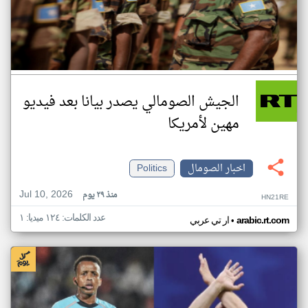
الجيش الصومالي يصدر بيانا بعد فيديو
مهين لأمريكا
اخبار الصومال
Politics
Jul 10, 2026
منذ ٢٩ يوم
HN21RE
عدد الكلمات: ١٢٤ ميديا: ١
•
arabic.rt.com
ار تي عربي