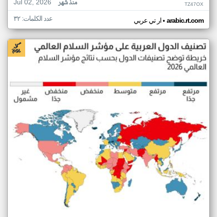
Jul 02, 2026
منذ شهر
TZ47OX
عدد الكلمات: ٣٢
•
arabic.rt.com
ار تي عربي