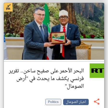
البحر الأحمر على صفيح ساخن.. تقرير
فرنسي يكشف ما يحدث في "أرض
الصومال"
اخبار الصومال
Politics