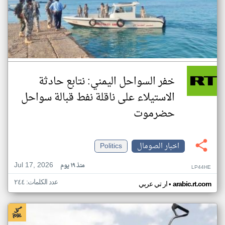
خفر السواحل اليمني: نتابع حادثة
الاستيلاء على ناقلة نفط قبالة سواحل
حضرموت
اخبار الصومال
Politics
Jul 17, 2026
منذ ١٩ يوم
LP44HE
عدد الكلمات: ٢٤٤
•
arabic.rt.com
ار تي عربي