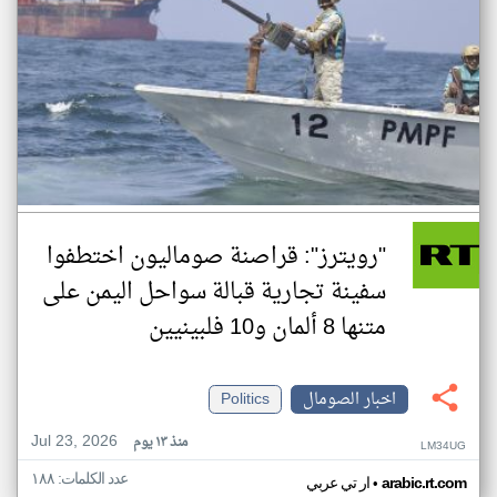
"رويترز": قراصنة صوماليون اختطفوا
سفينة تجارية قبالة سواحل اليمن على
متنها 8 ألمان و10 فلبينيين
اخبار الصومال
Politics
Jul 23, 2026
منذ ١٣ يوم
LM34UG
عدد الكلمات: ١٨٨
•
arabic.rt.com
ار تي عربي