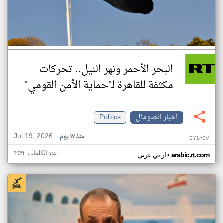
البحر الأحمر ونهر النيل.. تحركات
مكثفة للقاهرة لـ"حماية الأمن القومي"
اخبار الصومال
Politics
Jul 19, 2026
منذ ١٧ يوم
EY14CV
عدد الكلمات: ٣٥٩
•
arabic.rt.com
ار تي عربي