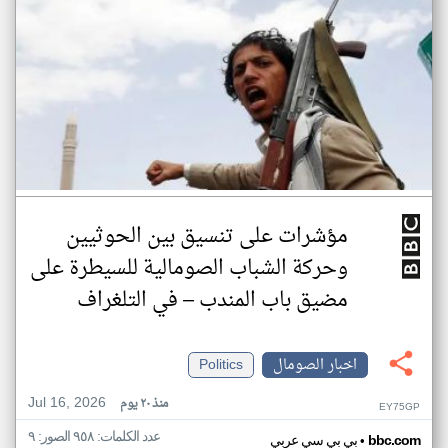
مؤشرات على تنسيق بين الحوثيين
وحركة الشباب الصومالية للسيطرة على
مضيق باب المندب – في التلغراف
اخبار الصومال
Politics
Jul 16, 2026
منذ ٢٠ يوم
EY75GP
عدد الكلمات: ٩٥٨ الصور: ٩
•
bbc.com
بي بي سي عربي