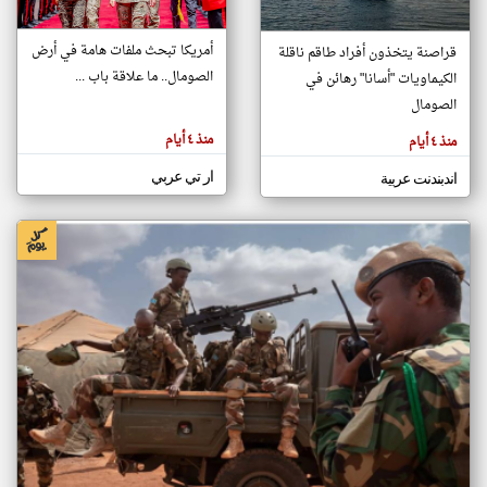
أمريكا تبحث ملفات هامة في أرض
قراصنة يتخذون أفراد طاقم ناقلة
klyoum.com
الصومال.. ما علاقة باب ...
الكيماويات "أسانا" رهائن في
تغيير الدولة
تعبر
الصومال
مصادر الأخبار من الصومال
المقالات
الموجوده
اخبار الصومال على مدار الساعة
هنا عن
منذ ٤ أيام
منذ ٤ أيام
وجهة
نظر
أهم اخبار الصومال العاجلة والمباشرة
كاتبيها.
ار تي عربي
اندبندنت عربية