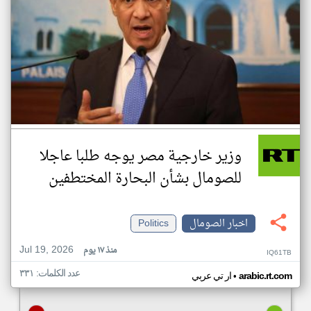
وزير خارجية مصر يوجه طلبا عاجلا
للصومال بشأن البحارة المختطفين
اخبار الصومال
Politics
Jul 19, 2026
منذ ١٧ يوم
IQ61TB
عدد الكلمات: ٣٣١
•
arabic.rt.com
ار تي عربي