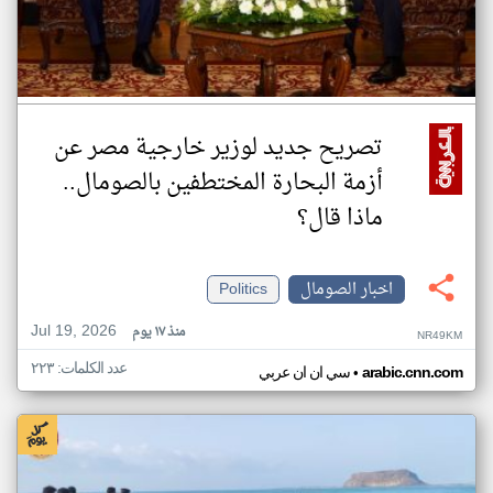
تصريح جديد لوزير خارجية مصر عن
أزمة البحارة المختطفين بالصومال..
ماذا قال؟
اخبار الصومال
Politics
Jul 19, 2026
منذ ١٧ يوم
NR49KM
عدد الكلمات: ٢٢٣
•
arabic.cnn.com
سي ان ان عربي