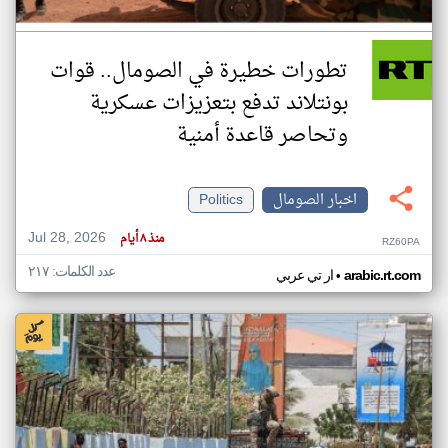
تطورات خطيرة في الصومال.. قوات
بونتلاند تدفع بتعزيزات عسكرية
وتحاصر قاعدة أمنية
اخبار الصومال
Politics
Jul 28, 2026
منذ ٨ أيام
RZ60PA
عدد الكلمات: ٢١٧
•
arabic.rt.com
ار تي عربي