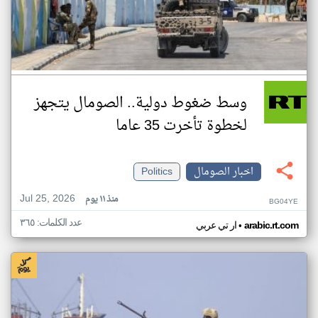
وسط ضغوط دولية.. الصومال يتجهز
لخطوة تأخرت 35 عاما
اخبار الصومال
Politics
Jul 25, 2026
منذ ١١ يوم
BG04YE
عدد الكلمات: ٣٦٥
•
arabic.rt.com
ار تي عربي