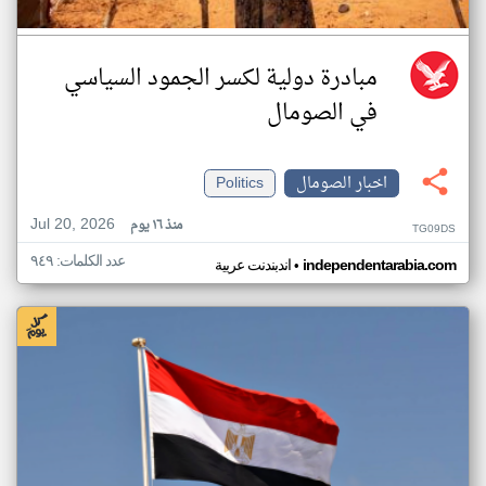
مبادرة دولية لكسر الجمود السياسي
في الصومال
اخبار الصومال
Politics
Jul 20, 2026
منذ ١٦ يوم
TG09DS
عدد الكلمات: ٩٤٩
•
independentarabia.com
اندبندنت عربية