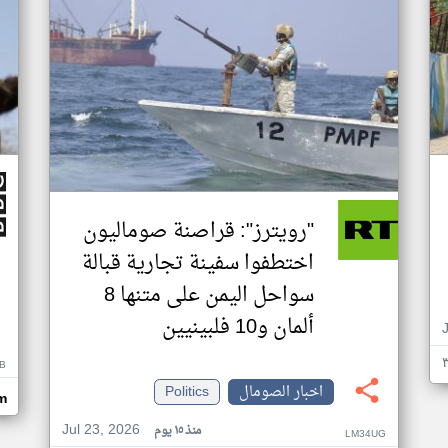
"رويترز": قراصنة صوماليون
اختطفوا سفينة تجارية قبالة
سواحل اليمن على متنها 8
ألمان و10 فلبينيين
B
اخبار الصومال
Politics
m
Jul 23, 2026
منذ ١٥ يوم
LM34UG