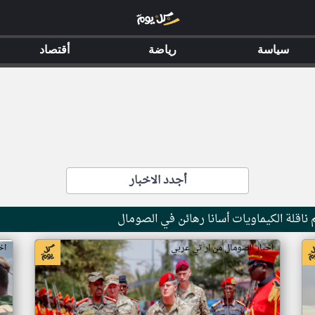
سياسة
رياضة
أقتصاد
أجدد الاخبار
ناقلة الكيماويات أسانا رهائن في الصومال
اخبار الصومال من ار تي عربي
اخ