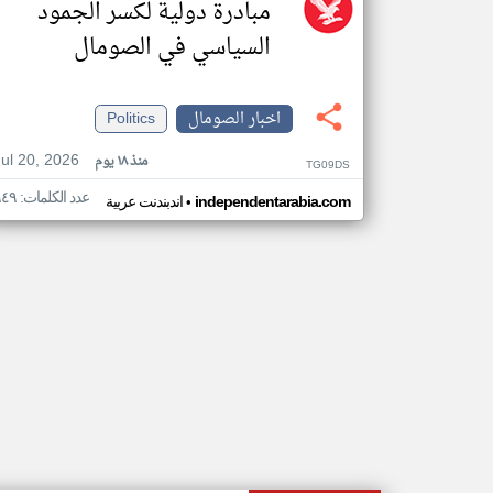
مبادرة دولية لكسر الجمود
السياسي في الصومال
اخبار الصومال
Politics
Jul 20, 2026
منذ ١٨ يوم
TG09DS
عدد الكلمات: ٩٤٩
•
independentarabia.com
اندبندنت عربية