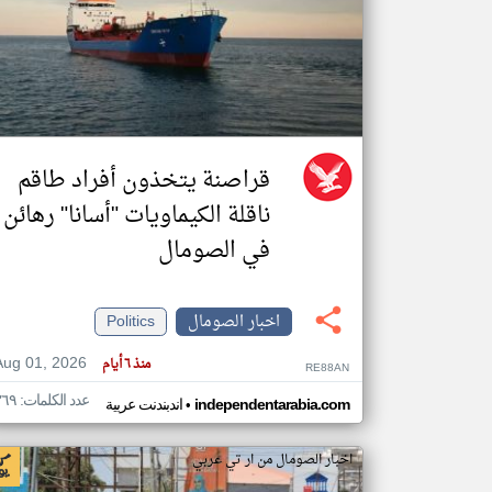
تعبر
المقالات
الموجوده
هنا عن
وجهة
نظر
قراصنة يتخذون أفراد طاقم
كاتبيها.
ناقلة الكيماويات "أسانا" رهائن
في الصومال
اخبار الصومال
Politics
Aug 01, 2026
منذ ٦ أيام
RE88AN
عدد الكلمات: ٣٦٩
•
independentarabia.com
اندبندنت عربية
اخبار الصومال من ار تي عربي