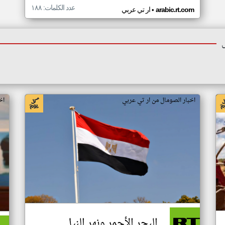
عدد الكلمات: ١٨٨
•
arabic.rt.com
ار تي عربي
اخبار الصومال من ار تي عربي
اخ
البحر الأحمر ونهر النيل..