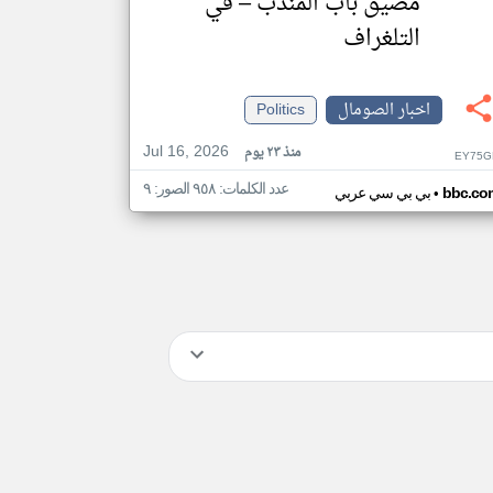
مضيق باب المندب – في
التلغراف
اخبار الصومال
Politics
Jul 16, 2026
منذ ٢٣ يوم
EY75G
عدد الكلمات: ٩٥٨ الصور: ٩
•
bbc.co
بي بي سي عربي