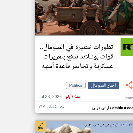
klyoum.com
تغيير الدولة
مصادر الأخبار من الصومال
اخبار الصومال على مدار الساعة
تطورات خطيرة في الصومال..
أهم اخبار الصومال العاجلة والمباشرة
قوات بونتلاند تدفع بتعزيزات
عسكرية وتحاصر قاعدة أمنية
اخبار الصومال
Politics
Jul 28, 2026
منذ ١٠ أيام
RZ60P
عدد الكلمات: ٢١٧
•
arabic.rt.c
ار تي عربي
بار الصومال من بي بي سي عربي