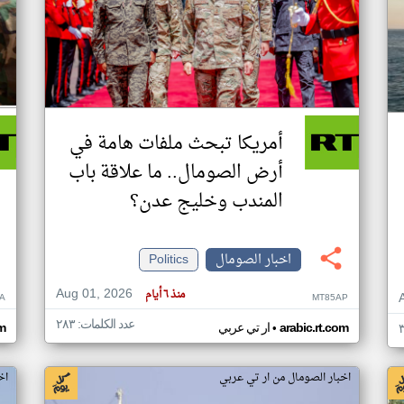
أمريكا تبحث ملفات هامة في
أرض الصومال.. ما علاقة باب
المندب وخليج عدن؟
اخبار الصومال
Politics
Aug 01, 2026
منذ ٦ أيام
A
MT85AP
عدد الكلمات: ٢٨٣
•
arabic.rt.com
ار تي عربي
om
اخبار الصومال من ار تي عربي
اخ