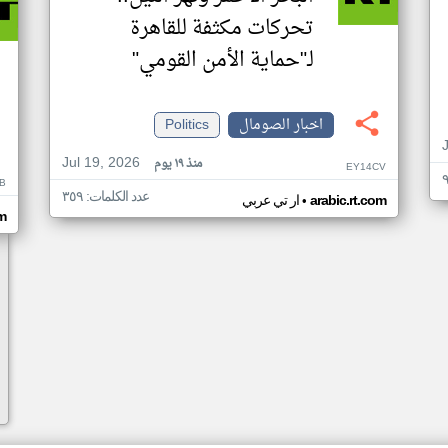
تحركات مكثفة للقاهرة
لـ"حماية الأمن القومي"
اخبار الصومال
Politics
Jul 19, 2026
منذ ١٩ يوم
EY14CV
B
عدد الكلمات: ٣٥٩
•
arabic.rt.com
ار تي عربي
om