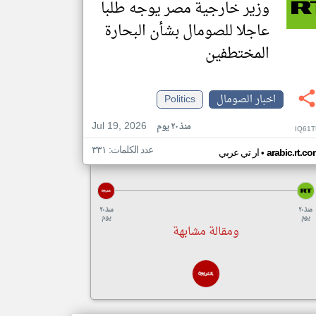
وزير خارجية مصر يوجه طلبا
عاجلا للصومال بشأن البحارة
المختطفين
اخبار الصومال
Politics
Jul 19, 2026
منذ ٢٠ يوم
IQ61T
عدد الكلمات: ٣٣١
•
arabic.rt.c
ار تي عربي
منذ ٢٠
منذ ٢٠
يوم
يوم
ومقالة مشابهة