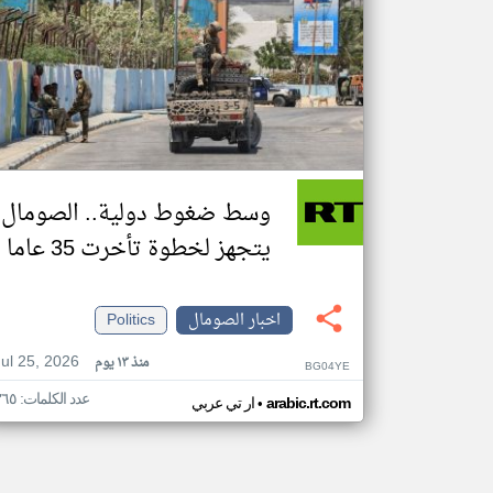
وسط ضغوط دولية.. الصومال
يتجهز لخطوة تأخرت 35 عاما
اخبار الصومال
Politics
Jul 25, 2026
منذ ١٣ يوم
BG04YE
عدد الكلمات: ٣٦٥
•
arabic.rt.com
ار تي عربي