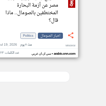
مصر عن أزمة البحارة
المختطفين بالصومال.. ماذا
قال؟
اخبار الصومال
Politics
Jul 19, 2026
منذ ٢٠ يوم
NR49KM
عدد الكلمات: ٢٢٣
•
arabic.cnn.com
سي ان ان عربي