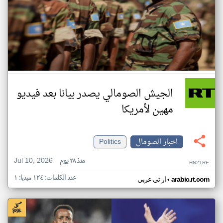
الجيش الصومالي يصدر بيانا بعد فيديو
مهين لأمريكا
اخبار الصومال
Politics
Jul 10, 2026
منذ ٢٨ يوم
HN21RE
عدد الكلمات: ١٢٤ ميديا: ١
•
arabic.rt.com
ار تي عربي