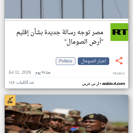
مصر توجه رسالة جديدة بشأن إقليم
"أرض الصومال"
اخبار الصومال
Politics
Jul 11, 2026
منذ ٢٨ يوم
PE46KX
عدد الكلمات: ١٤٥
•
arabic.rt.com
ار تي عربي