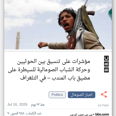
مؤشرات على تنسيق بين الحوثيين
وحركة الشباب الصومالية للسيطرة على
مضيق باب المندب – في التلغراف
اخبار الصومال
Politics
Jul 16, 2026
منذ ٢٣ يوم
EY75GP
عدد الكلمات: ٩٥٨ الصور: ٩
•
bbc.com
بي بي سي عربي