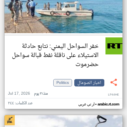
خفر السواحل اليمني: نتابع حادثة
الاستيلاء على ناقلة نفط قبالة سواحل
حضرموت
اخبار الصومال
Politics
Jul 17, 2026
منذ ٢١ يوم
LP44HE
عدد الكلمات: ٢٤٤
•
arabic.rt.com
ار تي عربي