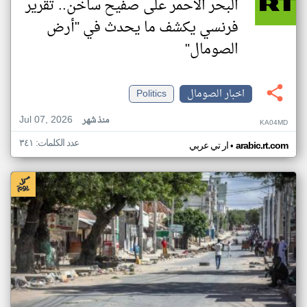
البحر الأحمر على صفيح ساخن.. تقرير
فرنسي يكشف ما يحدث في "أرض
الصومال"
اخبار الصومال
Politics
Jul 07, 2026
منذ شهر
KA04MD
عدد الكلمات: ٣٤١
•
arabic.rt.com
ار تي عربي