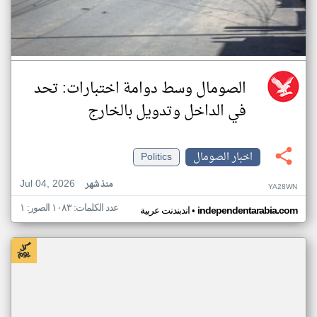
الصومال وسط دوامة اختبارات: تحد
في الداخل وتدويل بالخارج
اخبار الصومال
Politics
Jul 04, 2026
منذ شهر
YA28WN
عدد الكلمات: ١٠٨٣ الصور: ١
•
independentarabia.com
اندبندنت عربية