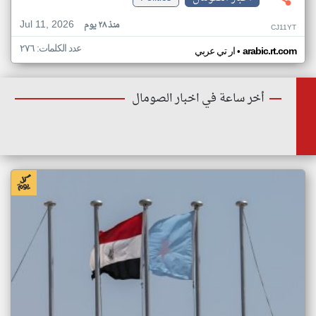
Jul 11, 2026
منذ ٢٨ يوم
CJ11YT
عدد الكلمات: ٢٧٦
•
arabic.rt.com
ار تي عربي
أخر ساعة في اخبار الصومال