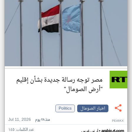
مصر توجه رسالة جديدة بشأن إقليم
"أرض الصومال"
اخبار الصومال
Politics
Jul 11, 2026
منذ ٢٨ يوم
PE46KX
عدد الكلمات: ١٤٥
•
arabic.rt.com
ار تي عربي