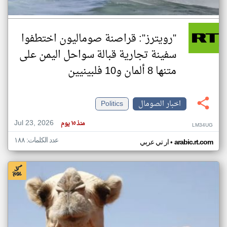
"رويترز": قراصنة صوماليون اختطفوا
سفينة تجارية قبالة سواحل اليمن على
متنها 8 ألمان و10 فلبينيين
اخبار الصومال
Politics
Jul 23, 2026
منذ ١٥ يوم
LM34UG
عدد الكلمات: ١٨٨
•
arabic.rt.com
ار تي عربي