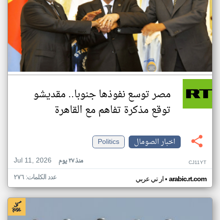
مصر توسع نفوذها جنوبا.. مقديشو
توقع مذكرة تفاهم مع القاهرة
اخبار الصومال
Politics
Jul 11, 2026
منذ ٢٧ يوم
CJ11YT
عدد الكلمات: ٢٧٦
•
arabic.rt.com
ار تي عربي