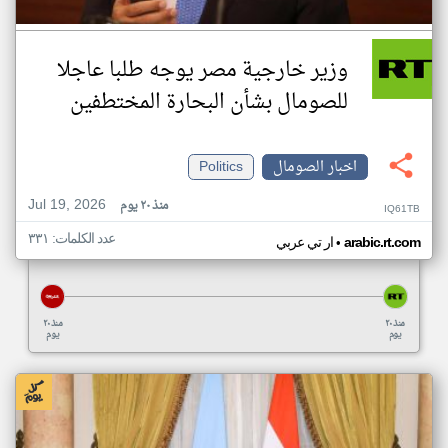
وزير خارجية مصر يوجه طلبا عاجلا
للصومال بشأن البحارة المختطفين
اخبار الصومال
Politics
Jul 19, 2026
منذ ٢٠ يوم
IQ61TB
عدد الكلمات: ٣٣١
•
arabic.rt.com
ار تي عربي
منذ ٢٠
منذ ٢٠
يوم
يوم