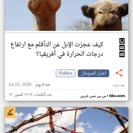
كيف عجزت الإبل عن التأقلم مع ارتفاع
درجات الحرارة في أفريقيا؟
اخبار الصومال
Politics
Jul 23, 2026
منذ ١٥ يوم
UU17ZB
عدد الكلمات: ١٢١٩ الصور: ١٢
•
bbc.com
بي بي سي عربي