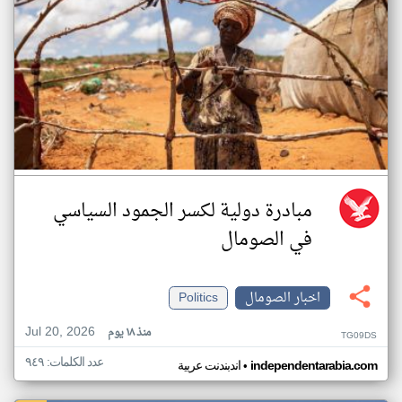
مبادرة دولية لكسر الجمود السياسي
في الصومال
اخبار الصومال
Politics
Jul 20, 2026
منذ ١٨ يوم
TG09DS
عدد الكلمات: ٩٤٩
•
independentarabia.com
اندبندنت عربية