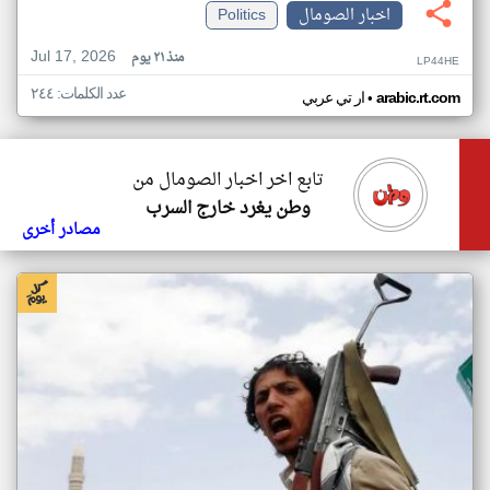
اخبار الصومال
Politics
Jul 17, 2026
منذ ٢١ يوم
LP44HE
عدد الكلمات: ٢٤٤
•
arabic.rt.com
ار تي عربي
تابع اخر اخبار الصومال من
وطن يغرد خارج السرب
مصادر أخرى