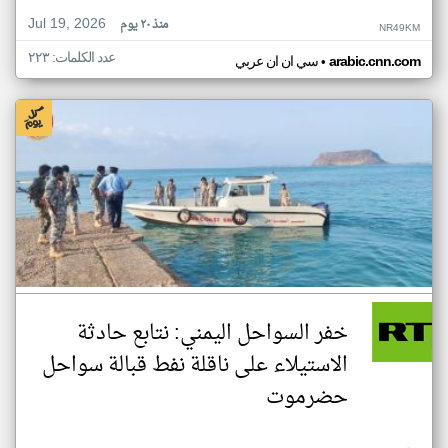
Jul 19, 2026
منذ ٢٠ يوم
NR49KM
عدد الكلمات: ٢٢٣
•
arabic.cnn.com
سي ان ان عربي
خفر السواحل اليمني: نتابع حادثة
الاستيلاء على ناقلة نفط قبالة سواحل
حضرموت