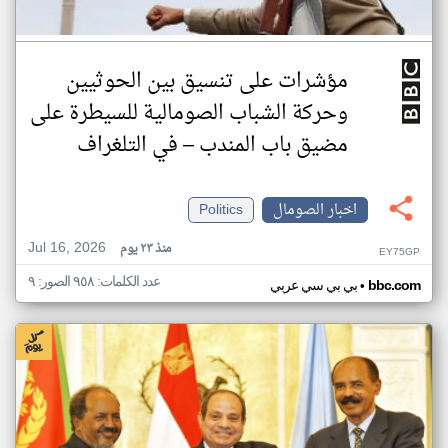
مؤشرات على تنسيق بين الحوثيين
وحركة الشباب الصومالية للسيطرة على
مضيق باب المندب – في التلغراف
اخبار الصومال
Politics
Jul 16, 2026
منذ ٢٣ يوم
EY75GP
عدد الكلمات: ٩٥٨ الصور: ٩
•
bbc.com
بي بي سي عربي