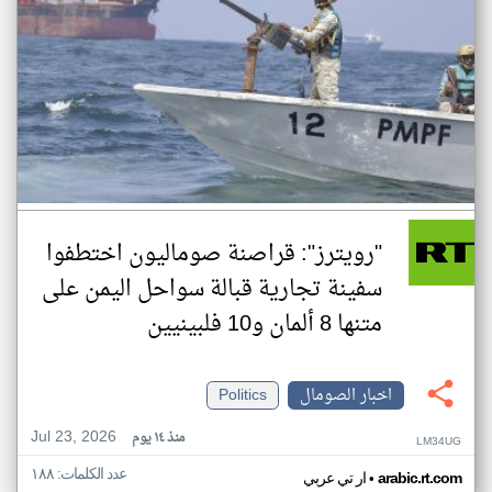
"رويترز": قراصنة صوماليون اختطفوا
سفينة تجارية قبالة سواحل اليمن على
متنها 8 ألمان و10 فلبينيين
اخبار الصومال
Politics
Jul 23, 2026
منذ ١٤ يوم
LM34UG
عدد الكلمات: ١٨٨
•
arabic.rt.com
ار تي عربي