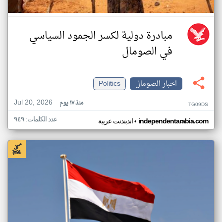
مبادرة دولية لكسر الجمود السياسي
في الصومال
اخبار الصومال
Politics
Jul 20, 2026
منذ ١٧ يوم
TG09DS
عدد الكلمات: ٩٤٩
•
independentarabia.com
اندبندنت عربية