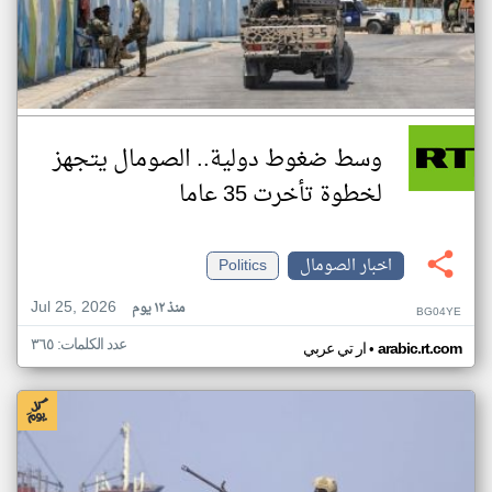
وسط ضغوط دولية.. الصومال يتجهز
لخطوة تأخرت 35 عاما
اخبار الصومال
Politics
Jul 25, 2026
منذ ١٢ يوم
BG04YE
عدد الكلمات: ٣٦٥
•
arabic.rt.com
ار تي عربي