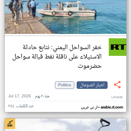
خفر السواحل اليمني: نتابع حادثة
الاستيلاء على ناقلة نفط قبالة سواحل
حضرموت
اخبار الصومال
Politics
Jul 17, 2026
منذ ٢٠ يوم
LP44HE
عدد الكلمات: ٢٤٤
•
arabic.rt.com
ار تي عربي