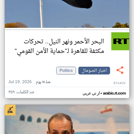
البحر الأحمر ونهر النيل.. تحركات
مكثفة للقاهرة لـ"حماية الأمن القومي"
اخبار الصومال
Politics
Jul 19, 2026
منذ ١٨ يوم
EY14CV
عدد الكلمات: ٣٥٩
•
arabic.rt.com
ار تي عربي