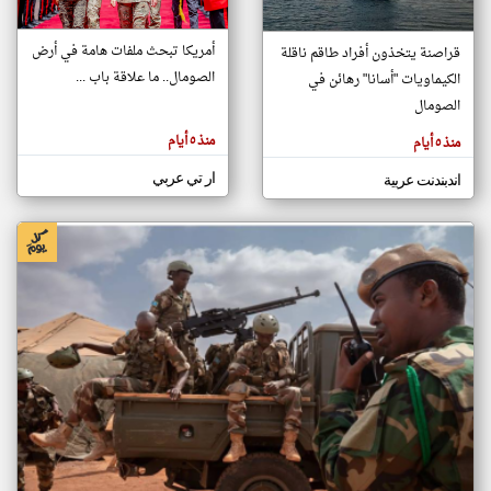
أمريكا تبحث ملفات هامة في أرض
قراصنة يتخذون أفراد طاقم ناقلة
klyoum.com
الصومال.. ما علاقة باب ...
الكيماويات "أسانا" رهائن في
تغيير الدولة
تعبر
الصومال
مصادر الأخبار من الصومال
المقالات
الموجوده
اخبار الصومال على مدار الساعة
هنا عن
منذ ٥ أيام
منذ ٥ أيام
وجهة
نظر
أهم اخبار الصومال العاجلة والمباشرة
كاتبيها.
ار تي عربي
اندبندنت عربية