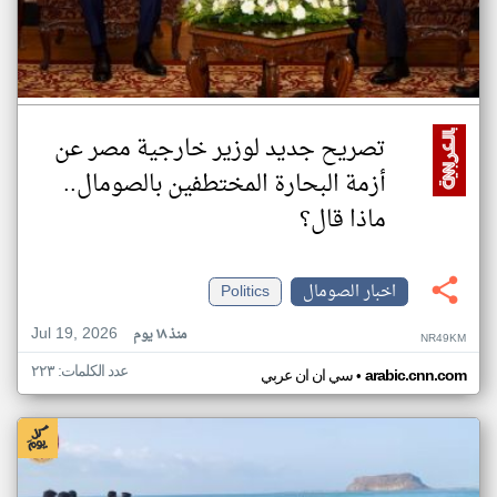
تصريح جديد لوزير خارجية مصر عن
أزمة البحارة المختطفين بالصومال..
ماذا قال؟
اخبار الصومال
Politics
Jul 19, 2026
منذ ١٨ يوم
NR49KM
عدد الكلمات: ٢٢٣
•
arabic.cnn.com
سي ان ان عربي