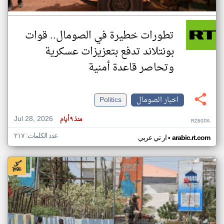
تطورات خطيرة في الصومال.. قوات
بونتلاند تدفع بتعزيزات عسكرية
وتحاصر قاعدة أمنية
اخبار الصومال
Politics
Jul 28, 2026
منذ ٩ أيام
RZ60PA
عدد الكلمات: ٢١٧
•
arabic.rt.com
ار تي عربي