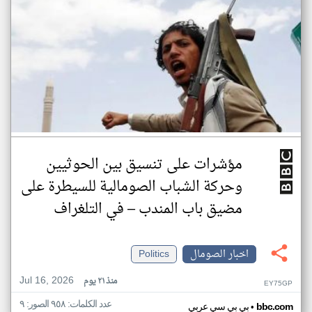
مؤشرات على تنسيق بين الحوثيين
وحركة الشباب الصومالية للسيطرة على
مضيق باب المندب – في التلغراف
اخبار الصومال
Politics
Jul 16, 2026
منذ ٢١ يوم
EY75GP
عدد الكلمات: ٩٥٨ الصور: ٩
•
bbc.com
بي بي سي عربي