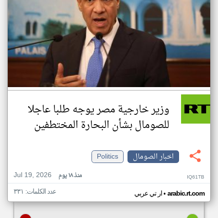
وزير خارجية مصر يوجه طلبا عاجلا
للصومال بشأن البحارة المختطفين
اخبار الصومال
Politics
Jul 19, 2026
منذ ١٨ يوم
IQ61TB
عدد الكلمات: ٣٣١
•
arabic.rt.com
ار تي عربي