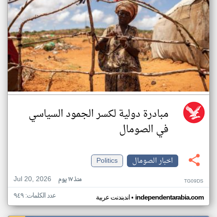
مبادرة دولية لكسر الجمود السياسي
في الصومال
اخبار الصومال
Politics
Jul 20, 2026
منذ ١٧ يوم
TG09DS
عدد الكلمات: ٩٤٩
•
independentarabia.com
اندبندنت عربية