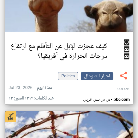
كيف عجزت الإبل عن التأقلم مع ارتفاع
درجات الحرارة في أفريقيا؟
اخبار الصومال
Politics
Jul 23, 2026
منذ ١٤ يوم
UU17ZB
عدد الكلمات: ١٢١٩ الصور: ١٢
•
bbc.com
بي بي سي عربي