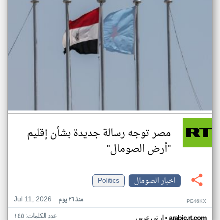
مصر توجه رسالة جديدة بشأن إقليم
"أرض الصومال"
اخبار الصومال
Politics
Jul 11, 2026
منذ ٢٦ يوم
PE46KX
عدد الكلمات: ١٤٥
•
arabic.rt.com
ار تي عربي