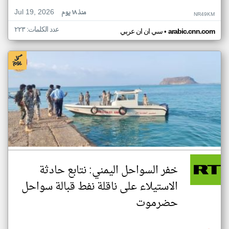
Jul 19, 2026
منذ ١٨ يوم
NR49KM
عدد الكلمات: ٢٢٣
•
arabic.cnn.com
سي ان ان عربي
خفر السواحل اليمني: نتابع حادثة
الاستيلاء على ناقلة نفط قبالة سواحل
حضرموت