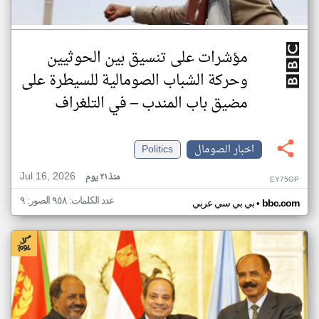
مؤشرات على تنسيق بين الحوثيين
وحركة الشباب الصومالية للسيطرة على
مضيق باب المندب – في التلغراف
اخبار الصومال
Politics
Jul 16, 2026
منذ ٢١ يوم
EY75GP
عدد الكلمات: ٩٥٨ الصور: ٩
•
bbc.com
بي بي سي عربي