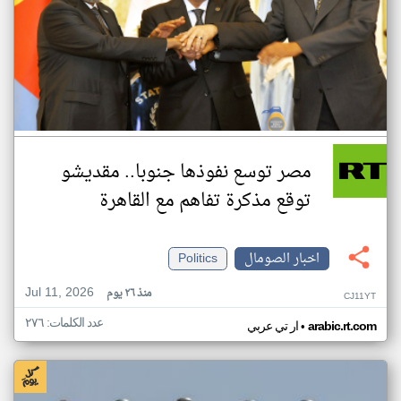
مصر توسع نفوذها جنوبا.. مقديشو
توقع مذكرة تفاهم مع القاهرة
اخبار الصومال
Politics
Jul 11, 2026
منذ ٢٦ يوم
CJ11YT
عدد الكلمات: ٢٧٦
•
arabic.rt.com
ار تي عربي