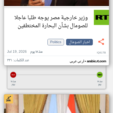
وزير خارجية مصر يوجه طلبا عاجلا
للصومال بشأن البحارة المختطفين
اخبار الصومال
Politics
Jul 19, 2026
منذ ١٨ يوم
IQ61TB
عدد الكلمات: ٣٣١
•
arabic.rt.com
ار تي عربي
منذ ١٨
منذ ١٨
يوم
يوم