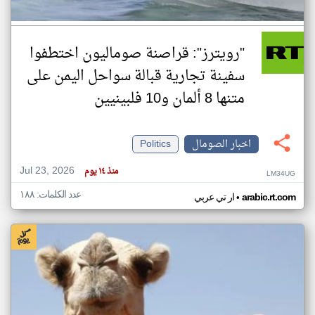
"رويترز": قراصنة صوماليون اختطفوا
سفينة تجارية قبالة سواحل اليمن على
متنها 8 ألمان و10 فلبينيين
اخبار الصومال
Politics
Jul 23, 2026
منذ ١٤ يوم
LM34UG
عدد الكلمات: ١٨٨
•
arabic.rt.com
ار تي عربي