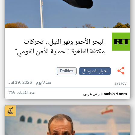
البحر الأحمر ونهر النيل.. تحركات
مكثفة للقاهرة لـ"حماية الأمن القومي"
اخبار الصومال
Politics
Jul 19, 2026
منذ ١٨ يوم
EY14CV
عدد الكلمات: ٣٥٩
•
arabic.rt.com
ار تي عربي