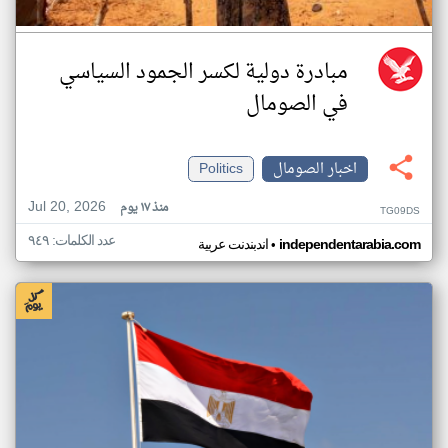
مبادرة دولية لكسر الجمود السياسي
في الصومال
اخبار الصومال
Politics
Jul 20, 2026
منذ ١٧ يوم
TG09DS
عدد الكلمات: ٩٤٩
•
independentarabia.com
اندبندنت عربية