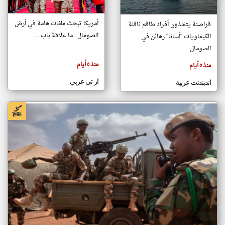
أمريكا تبحث ملفات هامة في أرض
قراصنة يتخذون أفراد طاقم ناقلة
klyoum.com
الصومال.. ما علاقة باب ...
الكيماويات "أسانا" رهائن في
تغيير الدولة
تعبر
الصومال
مصادر الأخبار من الصومال
المقالات
الموجوده
اخبار الصومال على مدار الساعة
هنا عن
منذ ٥ أيام
منذ ٥ أيام
وجهة
نظر
أهم اخبار الصومال العاجلة والمباشرة
كاتبيها.
ار تي عربي
اندبندنت عربية