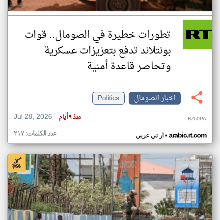
تطورات خطيرة في الصومال.. قوات
بونتلاند تدفع بتعزيزات عسكرية
وتحاصر قاعدة أمنية
اخبار الصومال
Politics
Jul 28, 2026
منذ ٩ أيام
RZ60PA
عدد الكلمات: ٢١٧
•
arabic.rt.com
ار تي عربي