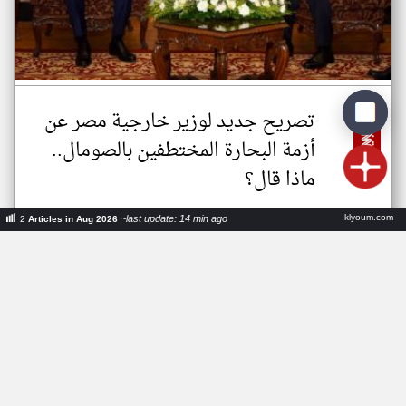
تصريح جديد لوزير خارجية مصر عن
أزمة البحارة المختطفين بالصومال..
ماذا قال؟
klyoum.com
~last update: 14 min ago
2
Articles in Aug 2026
اخبار الصومال
Politics
Jul 19, 2026
منذ ١٨ يوم
NR49KM
عدد الكلمات: ٢٢٣
•
arabic.cnn.com
سي ان ان عربي