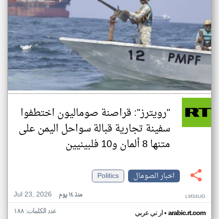
"رويترز": قراصنة صوماليون اختطفوا
سفينة تجارية قبالة سواحل اليمن على
متنها 8 ألمان و10 فلبينيين
اخبار الصومال
Politics
Jul 23, 2026
منذ ١٤ يوم
LM34UG
عدد الكلمات: ١٨٨
•
arabic.rt.com
ار تي عربي