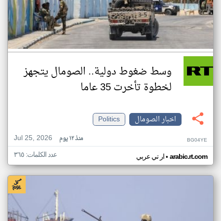
وسط ضغوط دولية.. الصومال يتجهز
لخطوة تأخرت 35 عاما
اخبار الصومال
Politics
Jul 25, 2026
منذ ١٢ يوم
BG04YE
عدد الكلمات: ٣٦٥
•
arabic.rt.com
ار تي عربي