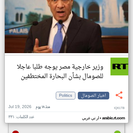
وزير خارجية مصر يوجه طلبا عاجلا
للصومال بشأن البحارة المختطفين
اخبار الصومال
Politics
Jul 19, 2026
منذ ١٨ يوم
IQ61TB
عدد الكلمات: ٣٣١
•
arabic.rt.com
ار تي عربي