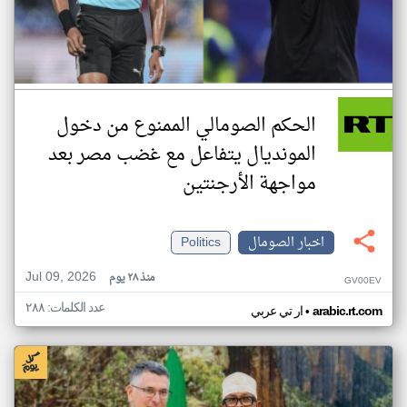
الحكم الصومالي الممنوع من دخول
المونديال يتفاعل مع غضب مصر بعد
مواجهة الأرجنتين
اخبار الصومال
Politics
Jul 09, 2026
منذ ٢٨ يوم
GV00EV
عدد الكلمات: ٢٨٨
•
arabic.rt.com
ار تي عربي