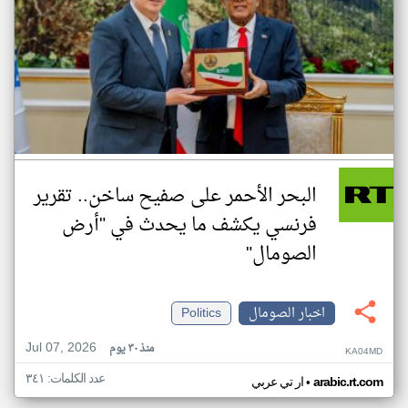
البحر الأحمر على صفيح ساخن.. تقرير
فرنسي يكشف ما يحدث في "أرض
الصومال"
اخبار الصومال
Politics
Jul 07, 2026
منذ ٣٠ يوم
KA04MD
عدد الكلمات: ٣٤١
•
arabic.rt.com
ار تي عربي