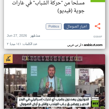
مسلحا من "حركة الشباب" في غارات
جوية (فيديو)
اخبار الصومال
Politics
Jun 27, 2026
منذ شهر
GS84IF
عدد الكلمات: ١٤١ ميديا: ٢
•
arabic.rt.com
ار تي عربي