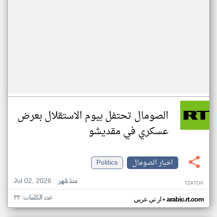
الصومال تحتفل بيوم الاستقلال بعرض
عسكري في مقديشو
اخبار الصومال
Politics
Jul 02, 2026
منذ شهر
TZ47OX
عدد الكلمات: ٣٢
•
arabic.rt.com
ار تي عربي