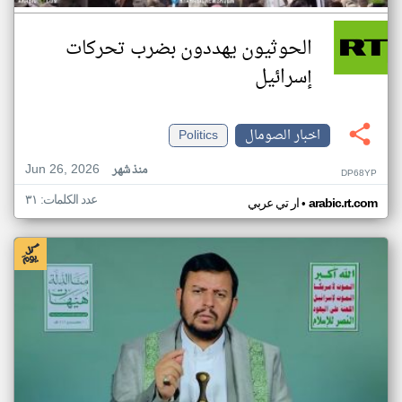
الحوثيون يهددون بضرب تحركات
إسرائيل
اخبار الصومال
Politics
Jun 26, 2026
منذ شهر
DP68YP
عدد الكلمات: ٣١
•
arabic.rt.com
ار تي عربي