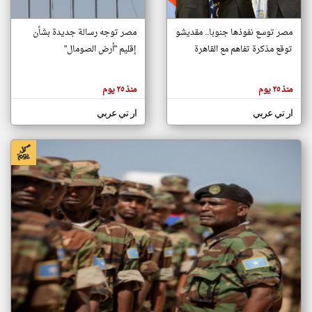
مصر توسع نفوذها جنوبا.. مقديشو
مصر توجه رسالة جديدة بشأن
klyoum.com
توقع مذكرة تفاهم مع القاهرة
إقليم "أرض الصومال"
تغيير الدولة
تعبر
مصادر الأخبار من الصومال
المقالات
الموجوده
اخبار الصومال على مدار الساعة
هنا عن
منذ ٢٥ يوم
منذ ٢٥ يوم
وجهة
نظر
أهم اخبار الصومال العاجلة والمباشرة
كاتبيها.
ار تي عربي
ار تي عربي