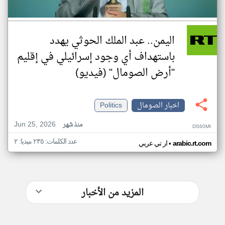
اليمن.. عبد الملك الحوثي يهدد
باستهداف أي وجود إسرائيلي في إقليم
"أرض الصومال" (فيديو)
اخبار الصومال
Politics
Jun 25, 2026
منذ شهر
DS60MI
عدد الكلمات: ٢٣٥ ميديا: ٢
•
arabic.rt.com
ار تي عربي
المزيد من الأخبار