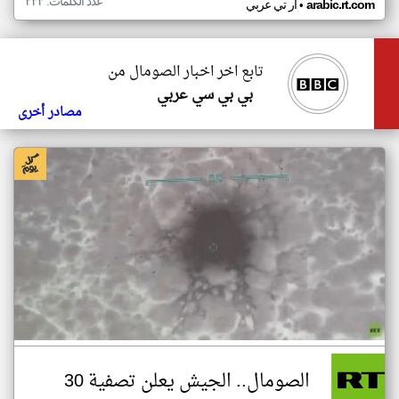
عدد الكلمات: ٢٣٣
•
arabic.rt.com
ار تي عربي
تابع اخر اخبار الصومال من
بي بي سي عربي
مصادر أخرى
الصومال.. الجيش يعلن تصفية 30