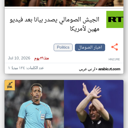
الجيش الصومالي يصدر بيانا بعد فيديو
مهين لأمريكا
اخبار الصومال
Politics
Jul 10, 2026
منذ ٢٦ يوم
HN21RE
عدد الكلمات: ١٢٤ ميديا: ١
•
arabic.rt.com
ار تي عربي