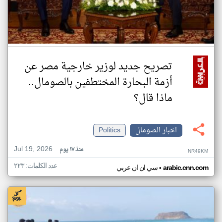
تصريح جديد لوزير خارجية مصر عن
أزمة البحارة المختطفين بالصومال..
ماذا قال؟
اخبار الصومال
Politics
Jul 19, 2026
منذ ١٧ يوم
NR49KM
عدد الكلمات: ٢٢٣
•
arabic.cnn.com
سي ان ان عربي