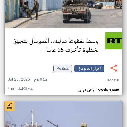
وسط ضغوط دولية.. الصومال يتجهز
لخطوة تأخرت 35 عاما
اخبار الصومال
Politics
Jul 25, 2026
منذ ١١ يوم
BG04YE
عدد الكلمات: ٣٦٥
•
arabic.rt.com
ار تي عربي