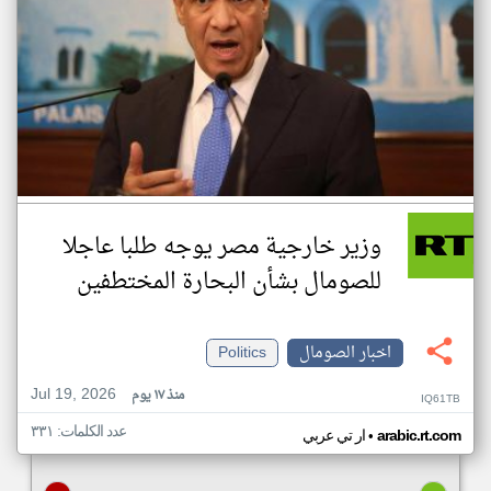
وزير خارجية مصر يوجه طلبا عاجلا
للصومال بشأن البحارة المختطفين
اخبار الصومال
Politics
Jul 19, 2026
منذ ١٧ يوم
IQ61TB
عدد الكلمات: ٣٣١
•
arabic.rt.com
ار تي عربي