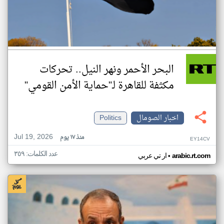
البحر الأحمر ونهر النيل.. تحركات
مكثفة للقاهرة لـ"حماية الأمن القومي"
اخبار الصومال
Politics
Jul 19, 2026
منذ ١٧ يوم
EY14CV
عدد الكلمات: ٣٥٩
•
arabic.rt.com
ار تي عربي