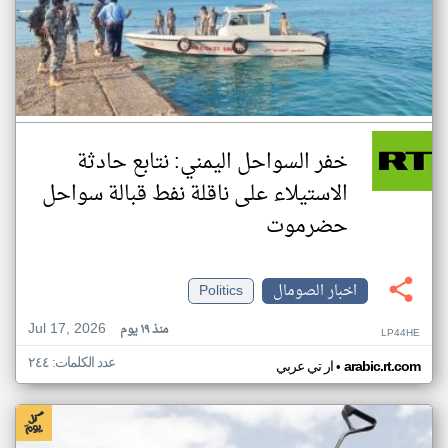
خفر السواحل اليمني: نتابع حادثة
الاستيلاء على ناقلة نفط قبالة سواحل
حضرموت
اخبار الصومال
Politics
Jul 17, 2026
منذ ١٩ يوم
LP44HE
عدد الكلمات: ٢٤٤
•
arabic.rt.com
ار تي عربي