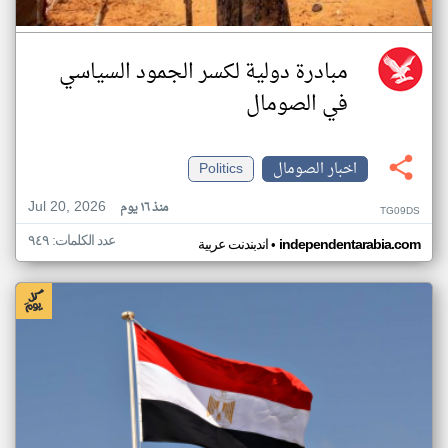
مبادرة دولية لكسر الجمود السياسي
في الصومال
اخبار الصومال
Politics
Jul 20, 2026
منذ ١٦ يوم
TG09DS
عدد الكلمات: ٩٤٩
•
independentarabia.com
اندبندنت عربية