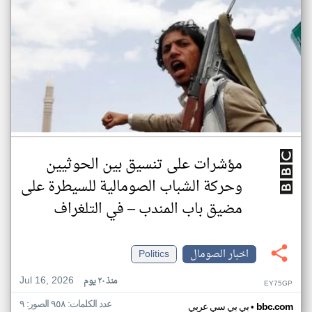
مؤشرات على تنسيق بين الحوثيين
وحركة الشباب الصومالية للسيطرة على
مضيق باب المندب – في التلغراف
اخبار الصومال
Politics
Jul 16, 2026
منذ ٢٠ يوم
EY75GP
عدد الكلمات: ٩٥٨ الصور: ٩
•
bbc.com
بي بي سي عربي