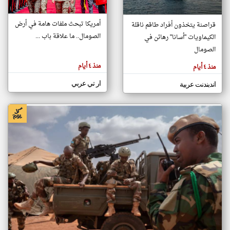
أمريكا تبحث ملفات هامة في أرض
قراصنة يتخذون أفراد طاقم ناقلة
klyoum.com
الصومال.. ما علاقة باب ...
الكيماويات "أسانا" رهائن في
تغيير الدولة
تعبر
الصومال
مصادر الأخبار من الصومال
المقالات
الموجوده
اخبار الصومال على مدار الساعة
هنا عن
منذ ٤ أيام
منذ ٤ أيام
وجهة
نظر
أهم اخبار الصومال العاجلة والمباشرة
كاتبيها.
ار تي عربي
اندبندنت عربية