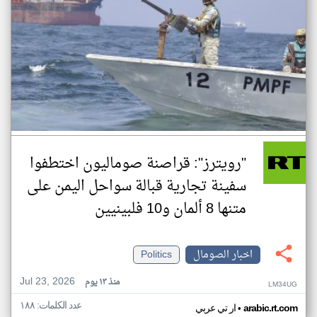
"رويترز": قراصنة صوماليون اختطفوا
سفينة تجارية قبالة سواحل اليمن على
متنها 8 ألمان و10 فلبينيين
اخبار الصومال
Politics
Jul 23, 2026
منذ ١٣ يوم
LM34UG
عدد الكلمات: ١٨٨
•
arabic.rt.com
ار تي عربي