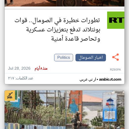
تطورات خطيرة في الصومال.. قوات
بونتلاند تدفع بتعزيزات عسكرية
وتحاصر قاعدة أمنية
اخبار الصومال
Politics
Jul 28, 2026
منذ ٨ أيام
RZ60PA
عدد الكلمات: ٢١٧
•
arabic.rt.com
ار تي عربي