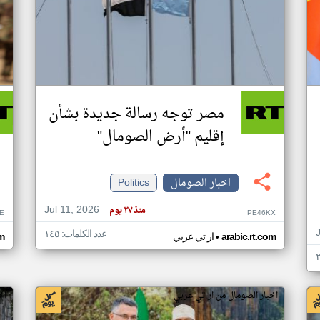
مصر توجه رسالة جديدة بشأن
إقليم "أرض الصومال"
اخبار الصومال
Politics
Jul 11, 2026
منذ ٢٧ يوم
E
PE46KX
عدد الكلمات: ١٤٥
•
arabic.rt.com
ار تي عربي
om
اخبار الصومال من ار تي عربي
اخ