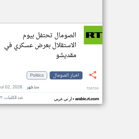
الصومال تحتفل بيوم
الاستقلال بعرض عسكري في
مقديشو
اخبار الصومال
Politics
Jul 02, 2026
منذ شهر
TZ47OX
عدد الكلمات: ٣٢
•
arabic.rt.com
ار تي عربي