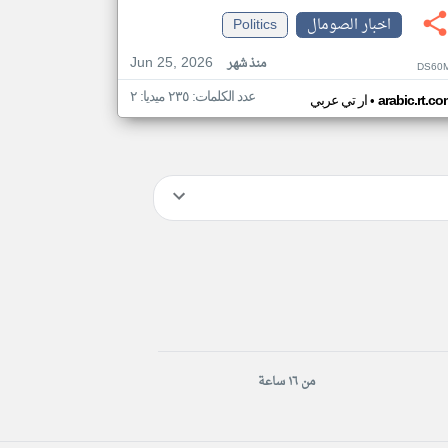
اخبار الصومال
Politics
Jun 25, 2026
منذ شهر
DS60M
عدد الكلمات: ٢٣٥ ميديا: ٢
•
arabic.rt.c
ار تي عربي
من ١٦ ساعة