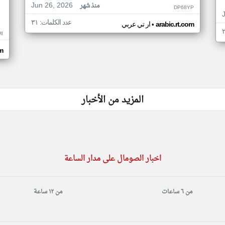
Jun 26, 2026
منذ شهر
DP68YP
عدد الكلمات: ٣١
•
arabic.rt.com
ار تي عربي
I
om
المزيد من الأخبار
اخبار الصومال على مدار الساعة
من ٦ ساعات
من ١٢ ساعة