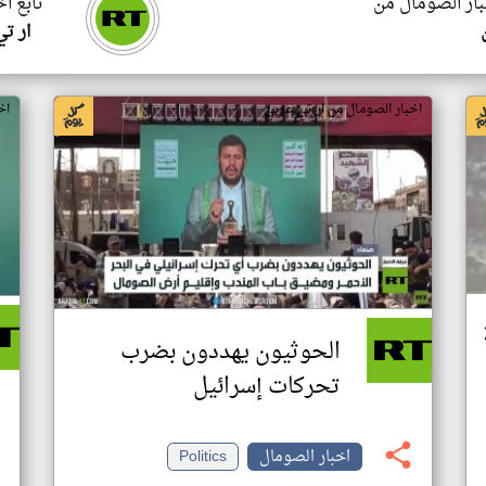
بار الصومال من
تابع ا
ار ت
اخبار الصومال من ار تي عربي
اخ
الحوثيون يهددون بضرب
تحركات إسرائيل
اخبار الصومال
Politics