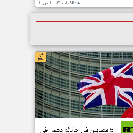
عدد الكلمات: ١٠٨٣ الصور: ١
بار الصومال من ار تي عربي
5 مصابين في حادثه دهس في