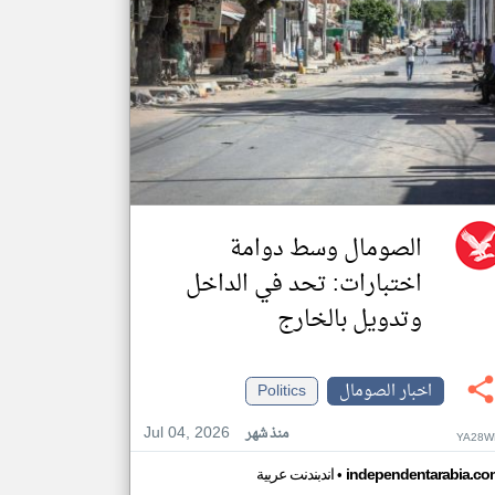
الصومال وسط دوامة
اختبارات: تحد في الداخل
وتدويل بالخارج
اخبار الصومال
Politics
Jul 04, 2026
منذ شهر
YA28W
•
independentarabia.co
اندبندنت عربية