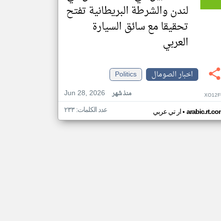
لندن والشرطة البريطانية تفتح
تحقيقا مع سائق السيارة
العربي
اخبار الصومال
Politics
Jun 28, 2026
منذ شهر
XO12F
عدد الكلمات: ٢٣٣
•
arabic.rt.c
ار تي عربي