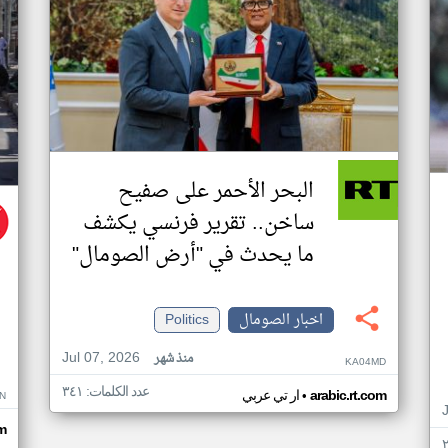
البحر الأحمر على صفيح
ساخن.. تقرير فرنسي يكشف
ما يحدث في "أرض الصومال"
اخبار الصومال
Politics
Jul 07, 2026
منذ شهر
KA04MD
عدد الكلمات: ٣٤١
•
arabic.rt.com
ار تي عربي
N
m