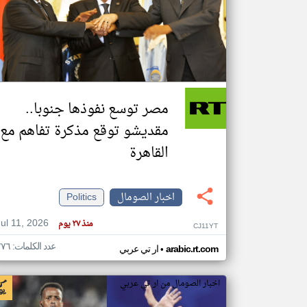
تعبر
المقالات
الموجوده
هنا عن
وجهة
مصر توسع نفوذها جنوبا..
نظر
كاتبيها.
مقديشو توقع مذكرة تفاهم مع
القاهرة
اخبار الصومال
Politics
Jul 11, 2026
منذ ٢٧ يوم
CJ11YT
عدد الكلمات: ٢٧٦
•
arabic.rt.com
ار تي عربي
اخبار الصومال من ار تي عربي