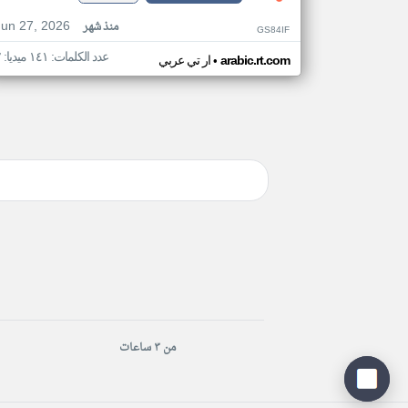
Jun 27, 2026
منذ شهر
GS84IF
عدد الكلمات: ١٤١ ميديا: ٢
•
arabic.rt.com
ار تي عربي
من ٣ ساعات