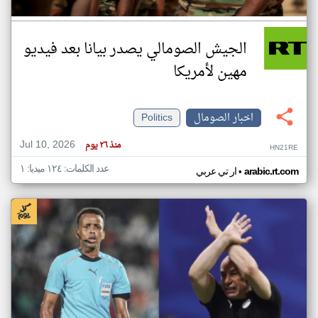
الجيش الصومالي يصدر بيانا بعد فيديو
مهين لأمريكا
اخبار الصومال
Politics
Jul 10, 2026
منذ ٢٦ يوم
HN21RE
عدد الكلمات: ١٢٤ ميديا: ١
•
arabic.rt.com
ار تي عربي