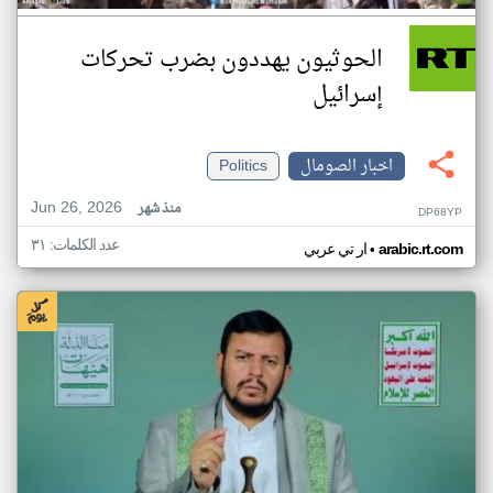
الحوثيون يهددون بضرب تحركات
إسرائيل
اخبار الصومال
Politics
Jun 26, 2026
منذ شهر
DP68YP
عدد الكلمات: ٣١
•
arabic.rt.com
ار تي عربي