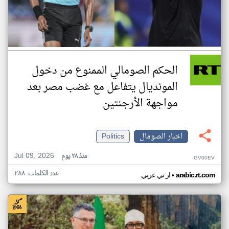
الحكم الصومالي الممنوع من دخول
المونديال يتفاعل مع غضب مصر بعد
مواجهة الأرجنتين
اخبار الصومال
Politics
Jul 09, 2026
منذ ٢٨ يوم
GV00EV
عدد الكلمات: ٢٨٨
•
arabic.rt.com
ار تي عربي