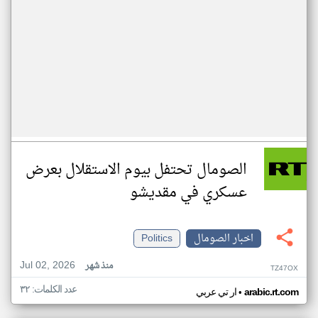
الصومال تحتفل بيوم الاستقلال بعرض
عسكري في مقديشو
اخبار الصومال
Politics
Jul 02, 2026
منذ شهر
TZ47OX
عدد الكلمات: ٣٢
•
arabic.rt.com
ار تي عربي