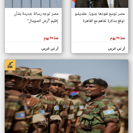
مصر توسع نفوذها جنوبا.. مقديشو
مصر توجه رسالة جديدة بشأن
klyoum.com
توقع مذكرة تفاهم مع القاهرة
إقليم "أرض الصومال"
تغيير الدولة
تعبر
مصادر الأخبار من الصومال
المقالات
الموجوده
اخبار الصومال على مدار الساعة
هنا عن
منذ ٢٥ يوم
منذ ٢٥ يوم
وجهة
نظر
أهم اخبار الصومال العاجلة والمباشرة
كاتبيها.
ار تي عربي
ار تي عربي