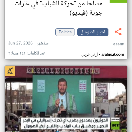
مسلحا من "حركة الشباب" في غارات
جوية (فيديو)
اخبار الصومال
Politics
Jun 27, 2026
منذ شهر
GS84IF
عدد الكلمات: ١٤١ ميديا: ٢
•
arabic.rt.com
ار تي عربي