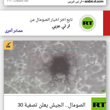
عدد الكلمات: ٢٣٣
•
arabic.rt.com
ار تي عربي
تابع اخر اخبار الصومال من
ار تي عربي
مصادر أخرى
الصومال.. الجيش يعلن تصفية 30