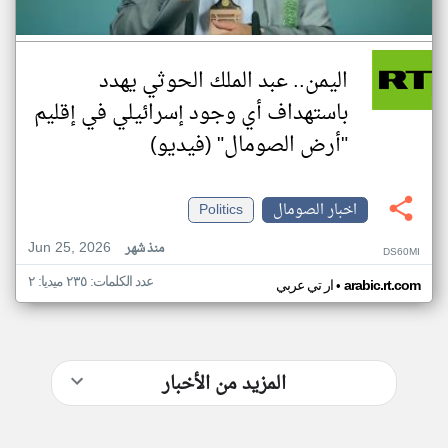
اليمن.. عبد الملك الحوثي يهدد
باستهداف أي وجود إسرائيلي في إقليم
"أرض الصومال" (فيديو)
اخبار الصومال
Politics
Jun 25, 2026
منذ شهر
DS60MI
عدد الكلمات: ٢٣٥ ميديا: ٢
•
arabic.rt.com
ار تي عربي
المزيد من الأخبار