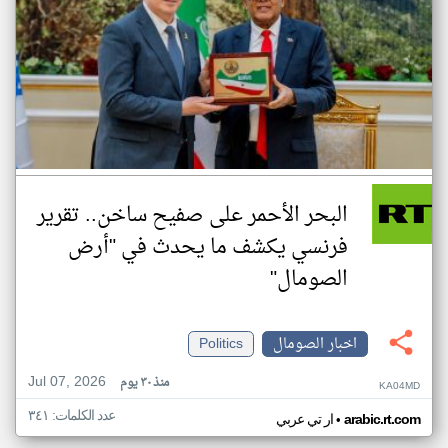
البحر الأحمر على صفيح ساخن.. تقرير
فرنسي يكشف ما يحدث في "أرض
الصومال"
اخبار الصومال
Politics
Jul 07, 2026
منذ ٣٠ يوم
KA04MD
عدد الكلمات: ٣٤١
•
arabic.rt.com
ار تي عربي