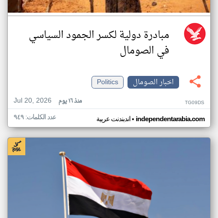
مبادرة دولية لكسر الجمود السياسي
في الصومال
اخبار الصومال
Politics
Jul 20, 2026
منذ ١٦ يوم
TG09DS
عدد الكلمات: ٩٤٩
•
independentarabia.com
اندبندنت عربية