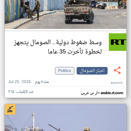
وسط ضغوط دولية.. الصومال يتجهز
لخطوة تأخرت 35 عاما
اخبار الصومال
Politics
Jul 25, 2026
منذ ١١ يوم
BG04YE
عدد الكلمات: ٣٦٥
•
arabic.rt.com
ار تي عربي