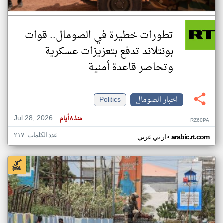
تطورات خطيرة في الصومال.. قوات
بونتلاند تدفع بتعزيزات عسكرية
وتحاصر قاعدة أمنية
اخبار الصومال
Politics
Jul 28, 2026
منذ ٨ أيام
RZ60PA
عدد الكلمات: ٢١٧
•
arabic.rt.com
ار تي عربي