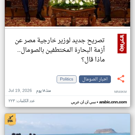
تصريح جديد لوزير خارجية مصر عن
أزمة البحارة المختطفين بالصومال..
ماذا قال؟
اخبار الصومال
Politics
Jul 19, 2026
منذ ١٨ يوم
NR49KM
عدد الكلمات: ٢٢٣
•
arabic.cnn.com
سي ان ان عربي