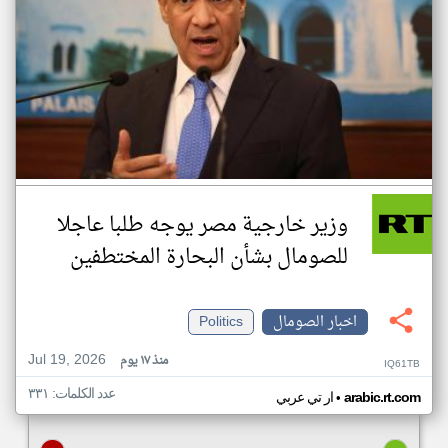
وزير خارجية مصر يوجه طلبا عاجلا
للصومال بشأن البحارة المختطفين
اخبار الصومال
Politics
Jul 19, 2026
منذ ١٧ يوم
IQ61TB
عدد الكلمات: ٣٣١
•
arabic.rt.com
ار تي عربي