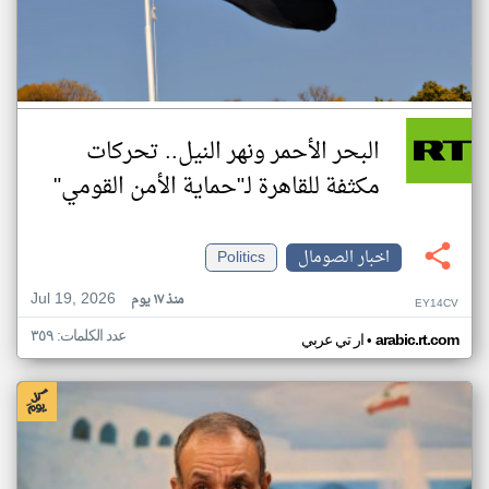
البحر الأحمر ونهر النيل.. تحركات
مكثفة للقاهرة لـ"حماية الأمن القومي"
اخبار الصومال
Politics
Jul 19, 2026
منذ ١٧ يوم
EY14CV
عدد الكلمات: ٣٥٩
•
arabic.rt.com
ار تي عربي