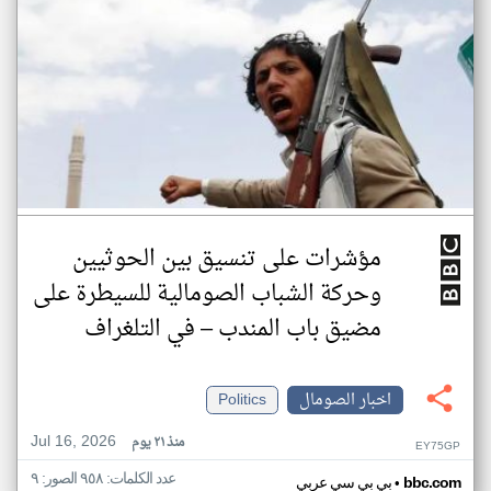
مؤشرات على تنسيق بين الحوثيين
وحركة الشباب الصومالية للسيطرة على
مضيق باب المندب – في التلغراف
اخبار الصومال
Politics
Jul 16, 2026
منذ ٢١ يوم
EY75GP
عدد الكلمات: ٩٥٨ الصور: ٩
•
bbc.com
بي بي سي عربي