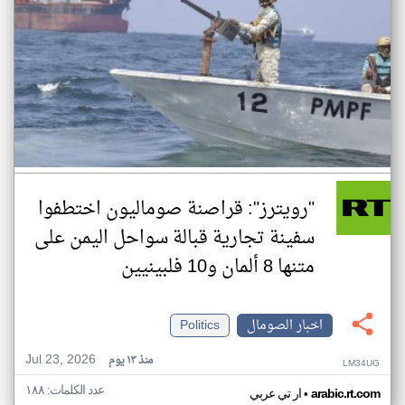
"رويترز": قراصنة صوماليون اختطفوا
سفينة تجارية قبالة سواحل اليمن على
متنها 8 ألمان و10 فلبينيين
اخبار الصومال
Politics
Jul 23, 2026
منذ ١٣ يوم
LM34UG
عدد الكلمات: ١٨٨
•
arabic.rt.com
ار تي عربي