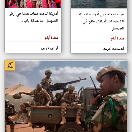
أمريكا تبحث ملفات هامة في أرض
قراصنة يتخذون أفراد طاقم ناقلة
klyoum.com
الصومال.. ما علاقة باب ...
الكيماويات "أسانا" رهائن في
تغيير الدولة
تعبر
الصومال
مصادر الأخبار من الصومال
المقالات
الموجوده
اخبار الصومال على مدار الساعة
هنا عن
منذ ٤ أيام
منذ ٤ أيام
وجهة
نظر
أهم اخبار الصومال العاجلة والمباشرة
كاتبيها.
ار تي عربي
اندبندنت عربية