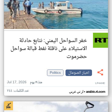
خفر السواحل اليمني: نتابع حادثة
الاستيلاء على ناقلة نفط قبالة سواحل
حضرموت
اخبار الصومال
Politics
Jul 17, 2026
منذ ١٩ يوم
LP44HE
عدد الكلمات: ٢٤٤
•
arabic.rt.com
ار تي عربي