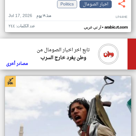
اخبار الصومال
Politics
Jul 17, 2026
منذ ١٩ يوم
LP44HE
عدد الكلمات: ٢٤٤
•
arabic.rt.com
ار تي عربي
تابع اخر اخبار الصومال من
وطن يغرد خارج السرب
مصادر أخرى