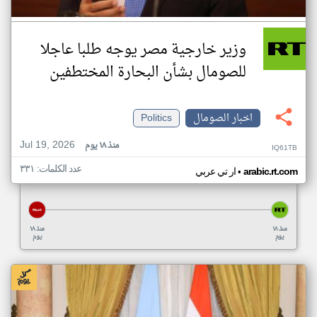
وزير خارجية مصر يوجه طلبا عاجلا
للصومال بشأن البحارة المختطفين
اخبار الصومال
Politics
Jul 19, 2026
منذ ١٨ يوم
IQ61TB
عدد الكلمات: ٣٣١
•
arabic.rt.com
ار تي عربي
منذ ١٨
منذ ١٨
يوم
يوم