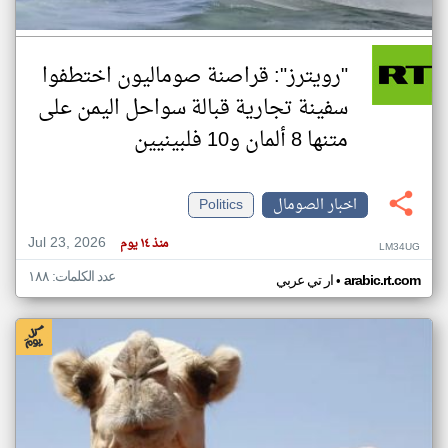
"رويترز": قراصنة صوماليون اختطفوا
سفينة تجارية قبالة سواحل اليمن على
متنها 8 ألمان و10 فلبينيين
اخبار الصومال
Politics
Jul 23, 2026
منذ ١٤ يوم
LM34UG
عدد الكلمات: ١٨٨
•
arabic.rt.com
ار تي عربي