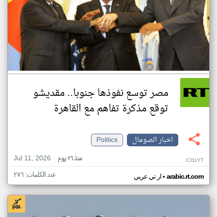
مصر توسع نفوذها جنوبا.. مقديشو
توقع مذكرة تفاهم مع القاهرة
اخبار الصومال
Politics
Jul 11, 2026
منذ ٢٦ يوم
CJ11YT
عدد الكلمات: ٢٧٦
•
arabic.rt.com
ار تي عربي