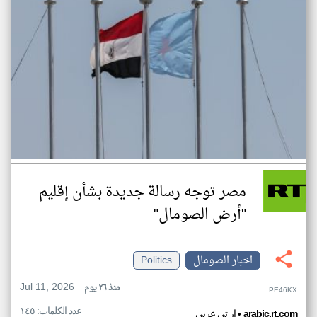
مصر توجه رسالة جديدة بشأن إقليم
"أرض الصومال"
اخبار الصومال
Politics
Jul 11, 2026
منذ ٢٦ يوم
PE46KX
عدد الكلمات: ١٤٥
•
arabic.rt.com
ار تي عربي