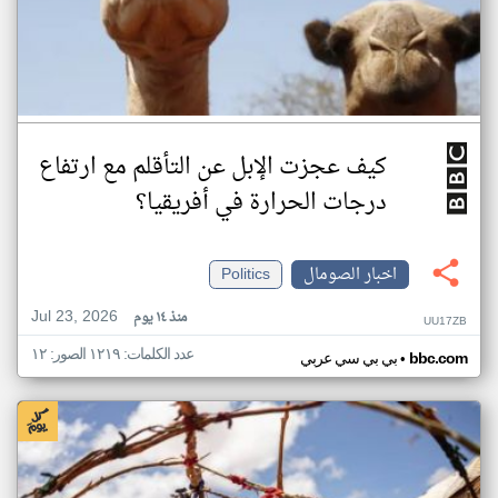
كيف عجزت الإبل عن التأقلم مع ارتفاع
درجات الحرارة في أفريقيا؟
اخبار الصومال
Politics
Jul 23, 2026
منذ ١٤ يوم
UU17ZB
عدد الكلمات: ١٢١٩ الصور: ١٢
•
bbc.com
بي بي سي عربي