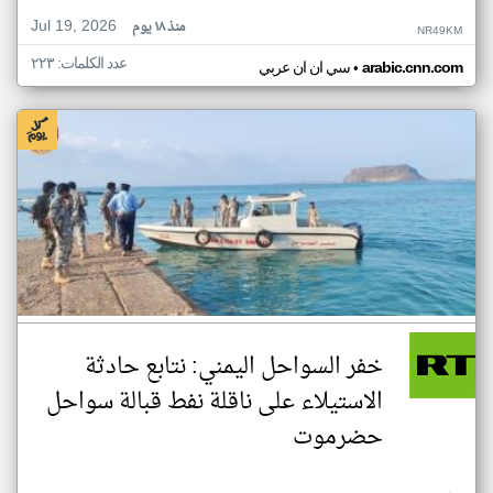
Jul 19, 2026
منذ ١٨ يوم
NR49KM
عدد الكلمات: ٢٢٣
•
arabic.cnn.com
سي ان ان عربي
خفر السواحل اليمني: نتابع حادثة
الاستيلاء على ناقلة نفط قبالة سواحل
حضرموت