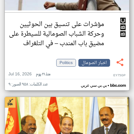
مؤشرات على تنسيق بين الحوثيين
وحركة الشباب الصومالية للسيطرة على
مضيق باب المندب – في التلغراف
اخبار الصومال
Politics
Jul 16, 2026
منذ ٢١ يوم
EY75GP
عدد الكلمات: ٩٥٨ الصور: ٩
•
bbc.com
بي بي سي عربي