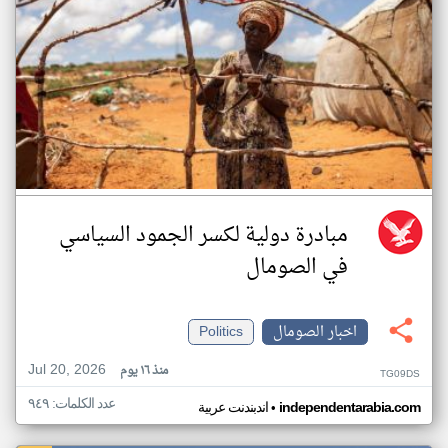
مبادرة دولية لكسر الجمود السياسي
في الصومال
اخبار الصومال
Politics
Jul 20, 2026
منذ ١٦ يوم
TG09DS
عدد الكلمات: ٩٤٩
•
independentarabia.com
اندبندنت عربية