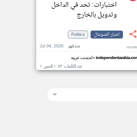
اختبارات: تحد في الداخل
وتدويل بالخارج
اخبار الصومال
Politics
Jul 04, 2026
منذ شهر
YA28W
•
independentarabia.co
اندبندنت عربية
عدد الكلمات: ١٠٨٣ الصور: ١