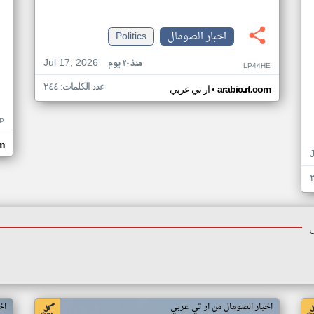
اخبار الصومال
Politics
Jul 17, 2026
منذ ٢٠ يوم
LP44HE
عدد الكلمات: ٢٤٤
•
arabic.rt.com
ار تي عربي
P
m
اخبار الصومال من ار تي عربي
اخ