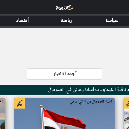
سياسة
رياضة
أقتصاد
أجدد الاخبار
ناقلة الكيماويات أسانا رهائن في الصومال
اخبار الصومال من ار تي عربي
اخ