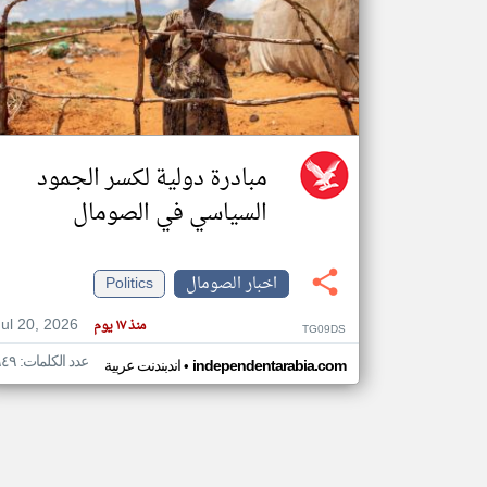
تعبر
المقالات
الموجوده
هنا عن
وجهة
نظر
مبادرة دولية لكسر الجمود
كاتبيها.
السياسي في الصومال
اخبار الصومال
Politics
Jul 20, 2026
منذ ١٧ يوم
TG09DS
عدد الكلمات: ٩٤٩
•
independentarabia.com
اندبندنت عربية