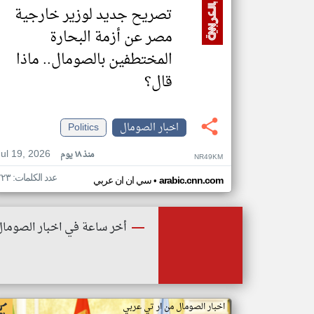
تصريح جديد لوزير خارجية
مصر عن أزمة البحارة
المختطفين بالصومال.. ماذا
قال؟
اخبار الصومال
Politics
Jul 19, 2026
منذ ١٨ يوم
NR49KM
عدد الكلمات: ٢٢٣
•
arabic.cnn.com
سي ان ان عربي
أخر ساعة في اخبار الصومال
اخبار الصومال من ار تي عربي