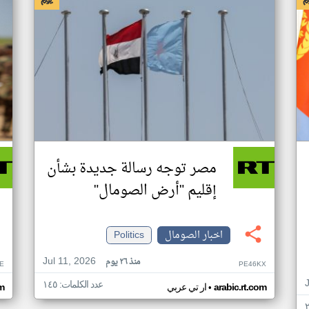
مصر توجه رسالة جديدة بشأن
إقليم "أرض الصومال"
اخبار الصومال
Politics
Jul 11, 2026
منذ ٢٦ يوم
E
PE46KX
عدد الكلمات: ١٤٥
•
arabic.rt.com
ار تي عربي
om