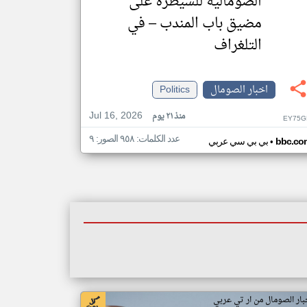
الصومالية للسيطرة على
مضيق باب المندب – في
التلغراف
اخبار الصومال
Politics
Jul 16, 2026
منذ ٢١ يوم
EY75G
عدد الكلمات: ٩٥٨ الصور: ٩
•
bbc.co
بي بي سي عربي
بار الصومال من ار تي عربي