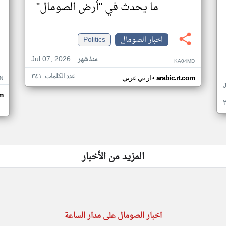
ما يحدث في "أرض الصومال"
اخبار الصومال
Politics
Jul 07, 2026
منذ شهر
KA04MD
عدد الكلمات: ٣٤١
•
arabic.rt.com
ار تي عربي
N
m
المزيد من الأخبار
اخبار الصومال على مدار الساعة