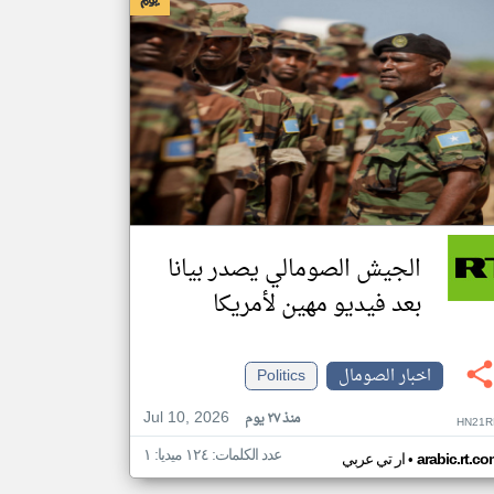
الجيش الصومالي يصدر بيانا
بعد فيديو مهين لأمريكا
اخبار الصومال
Politics
Jul 10, 2026
منذ ٢٧ يوم
HN21R
عدد الكلمات: ١٢٤ ميديا: ١
•
arabic.rt.c
ار تي عربي