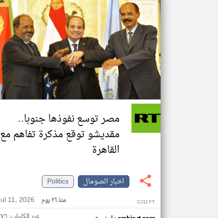
مصر توسع نفوذها جنوبا..
مقديشو توقع مذكرة تفاهم مع
القاهرة
اخبار الصومال
Politics
Jul 11, 2026
منذ ٢٦ يوم
CJ11YT
عدد الكلمات: ٢٧٦