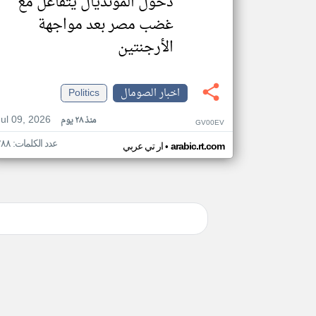
دخول المونديال يتفاعل مع
غضب مصر بعد مواجهة
الأرجنتين
اخبار الصومال
Politics
Jul 09, 2026
منذ ٢٨ يوم
GV00EV
عدد الكلمات: ٢٨٨
•
arabic.rt.com
ار تي عربي