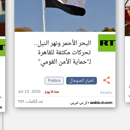
البحر الأحمر ونهر النيل..
تحركات مكثفة للقاهرة
لـ"حماية الأمن القومي"
اخبار الصومال
Politics
Jul 19, 2026
منذ ١٨ يوم
EY14CV
B
عدد الكلمات: ٣٥٩
•
arabic.rt.com
ار تي عربي
om