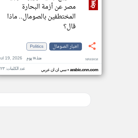
مصر عن أزمة البحارة
المختطفين بالصومال.. ماذا
قال؟
اخبار الصومال
Politics
Jul 19, 2026
منذ ١٨ يوم
NR49KM
عدد الكلمات: ٢٢٣
•
arabic.cnn.com
سي ان ان عربي