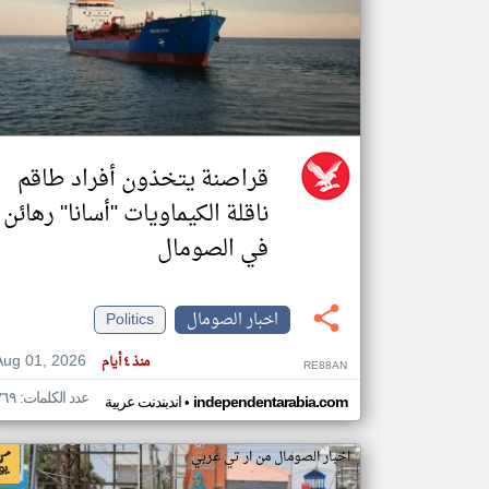
تعبر
المقالات
الموجوده
هنا عن
وجهة
نظر
قراصنة يتخذون أفراد طاقم
كاتبيها.
ناقلة الكيماويات "أسانا" رهائن
في الصومال
اخبار الصومال
Politics
Aug 01, 2026
منذ ٤ أيام
RE88AN
عدد الكلمات: ٣٦٩
•
independentarabia.com
اندبندنت عربية
اخبار الصومال من ار تي عربي