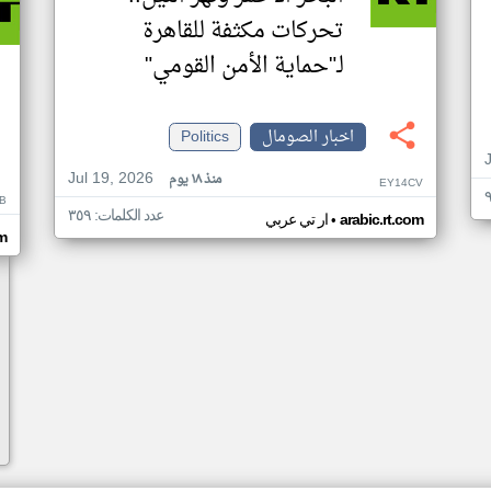
تحركات مكثفة للقاهرة
لـ"حماية الأمن القومي"
اخبار الصومال
Politics
Jul 19, 2026
منذ ١٨ يوم
EY14CV
B
عدد الكلمات: ٣٥٩
•
arabic.rt.com
ار تي عربي
om