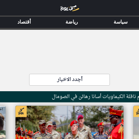
سياسة
رياضة
أقتصاد
أجدد الاخبار
ناقلة الكيماويات أسانا رهائن في الصومال
اخبار الصومال من ار تي عربي
اخ