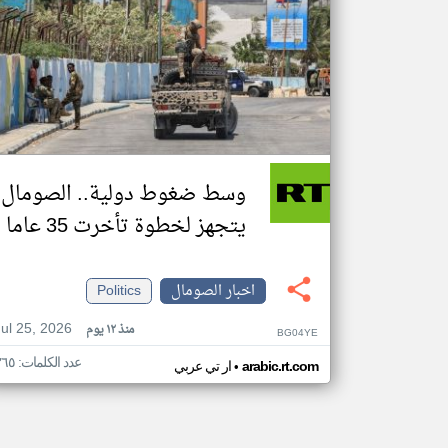
وسط ضغوط دولية.. الصومال
يتجهز لخطوة تأخرت 35 عاما
اخبار الصومال
Politics
Jul 25, 2026
منذ ١٢ يوم
BG04YE
عدد الكلمات: ٣٦٥
•
arabic.rt.com
ار تي عربي