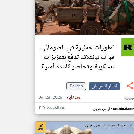
klyoum.com
تغيير الدولة
مصادر الأخبار من الصومال
اخبار الصومال على مدار الساعة
تطورات خطيرة في الصومال..
أهم اخبار الصومال العاجلة والمباشرة
قوات بونتلاند تدفع بتعزيزات
عسكرية وتحاصر قاعدة أمنية
اخبار الصومال
Politics
Jul 28, 2026
منذ ٨ أيام
RZ60P
عدد الكلمات: ٢١٧
•
arabic.rt.c
ار تي عربي
بار الصومال من بي بي سي عربي