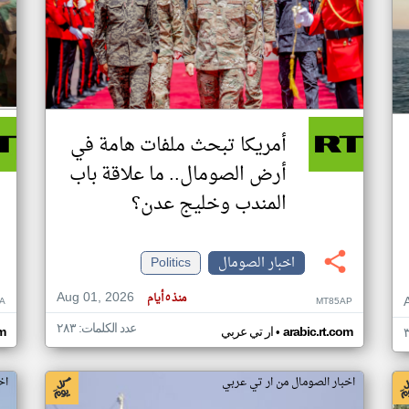
أمريكا تبحث ملفات هامة في
أرض الصومال.. ما علاقة باب
المندب وخليج عدن؟
اخبار الصومال
Politics
Aug 01, 2026
منذ ٥ أيام
A
MT85AP
عدد الكلمات: ٢٨٣
•
arabic.rt.com
ار تي عربي
om
اخبار الصومال من ار تي عربي
اخ