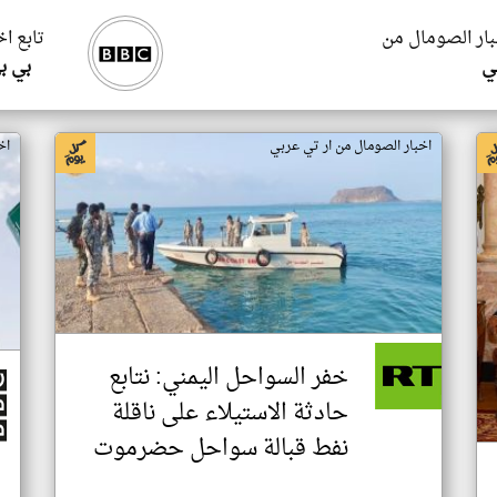
بار الصومال من
تابع ا
ي
بي ب
اخبار الصومال من ار تي عربي
اخ
خفر السواحل اليمني: نتابع
حادثة الاستيلاء على ناقلة
نفط قبالة سواحل حضرموت