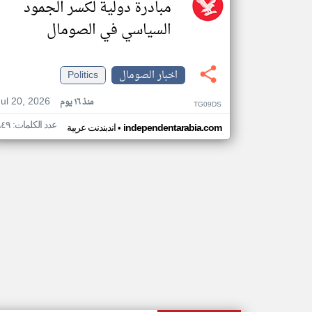
مبادرة دولية لكسر الجمود
السياسي في الصومال
اخبار الصومال
Politics
Jul 20, 2026
منذ ١٦ يوم
TG09DS
عدد الكلمات: ٩٤٩
•
independentarabia.com
اندبندنت عربية