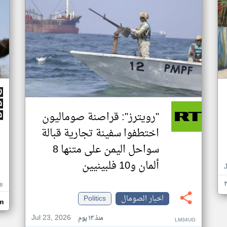
"رويترز": قراصنة صوماليون
اختطفوا سفينة تجارية قبالة
سواحل اليمن على متنها 8
ألمان و10 فلبينيين
B
اخبار الصومال
Politics
m
Jul 23, 2026
منذ ١٣ يوم
LM34UG