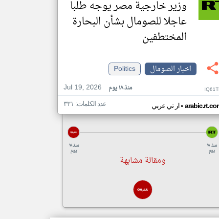
وزير خارجية مصر يوجه طلبا
عاجلا للصومال بشأن البحارة
المختطفين
اخبار الصومال
Politics
Jul 19, 2026
منذ ١٨ يوم
IQ61T
عدد الكلمات: ٣٣١
•
arabic.rt.c
ار تي عربي
منذ ١٨
منذ ١٨
يوم
يوم
ومقالة مشابهة