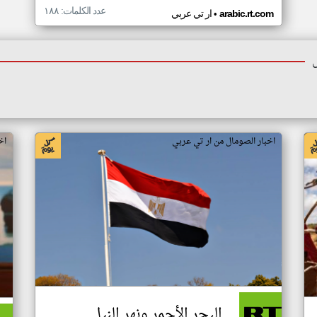
عدد الكلمات: ١٨٨
•
arabic.rt.com
ار تي عربي
اخبار الصومال من ار تي عربي
اخ
البحر الأحمر ونهر النيل..