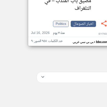
مضيق باب المندب – في
التلغراف
اخبار الصومال
Politics
Jul 16, 2026
منذ ٢١ يوم
EY75G
عدد الكلمات: ٩٥٨ الصور: ٩
•
bbc.co
بي بي سي عربي