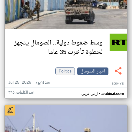
وسط ضغوط دولية.. الصومال يتجهز
لخطوة تأخرت 35 عاما
اخبار الصومال
Politics
Jul 25, 2026
منذ ١٤ يوم
BG04YE
عدد الكلمات: ٣٦٥
•
arabic.rt.com
ار تي عربي