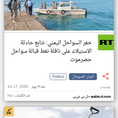
خفر السواحل اليمني: نتابع حادثة
الاستيلاء على ناقلة نفط قبالة سواحل
حضرموت
اخبار الصومال
Politics
Jul 17, 2026
منذ ٢٢ يوم
LP44HE
عدد الكلمات: ٢٤٤
•
arabic.rt.com
ار تي عربي