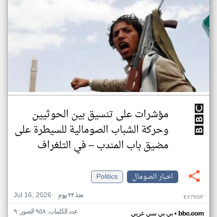
مؤشرات على تنسيق بين الحوثيين
وحركة الشباب الصومالية للسيطرة على
مضيق باب المندب – في التلغراف
اخبار الصومال
Politics
Jul 16, 2026
منذ ٢٣ يوم
EY75GP
عدد الكلمات: ٩٥٨ الصور: ٩
•
bbc.com
بي بي سي عربي