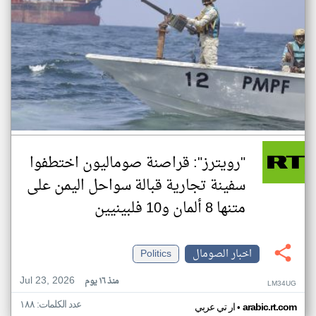
"رويترز": قراصنة صوماليون اختطفوا
سفينة تجارية قبالة سواحل اليمن على
متنها 8 ألمان و10 فلبينيين
اخبار الصومال
Politics
Jul 23, 2026
منذ ١٦ يوم
LM34UG
عدد الكلمات: ١٨٨
•
arabic.rt.com
ار تي عربي