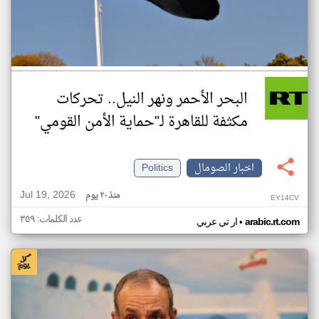
البحر الأحمر ونهر النيل.. تحركات
مكثفة للقاهرة لـ"حماية الأمن القومي"
اخبار الصومال
Politics
Jul 19, 2026
منذ ٢٠ يوم
EY14CV
عدد الكلمات: ٣٥٩
•
arabic.rt.com
ار تي عربي