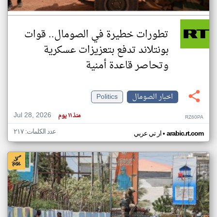
تطورات خطيرة في الصومال.. قوات
بونتلاند تدفع بتعزيزات عسكرية
وتحاصر قاعدة أمنية
اخبار الصومال
Politics
Jul 28, 2026
منذ ١١ يوم
RZ60PA
عدد الكلمات: ٢١٧
•
arabic.rt.com
ار تي عربي