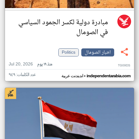
مبادرة دولية لكسر الجمود السياسي
في الصومال
اخبار الصومال
Politics
Jul 20, 2026
منذ ١٩ يوم
TG09DS
عدد الكلمات: ٩٤٩
•
independentarabia.com
اندبندنت عربية