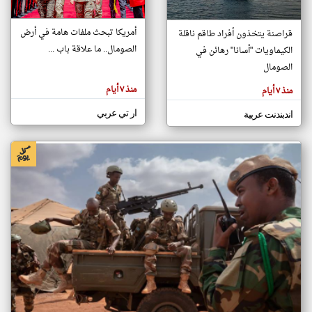
أمريكا تبحث ملفات هامة في أرض
قراصنة يتخذون أفراد طاقم ناقلة
klyoum.com
الصومال.. ما علاقة باب ...
الكيماويات "أسانا" رهائن في
تغيير الدولة
تعبر
الصومال
مصادر الأخبار من الصومال
المقالات
الموجوده
اخبار الصومال على مدار الساعة
هنا عن
منذ ٧ أيام
منذ ٧ أيام
وجهة
نظر
أهم اخبار الصومال العاجلة والمباشرة
كاتبيها.
ار تي عربي
اندبندنت عربية