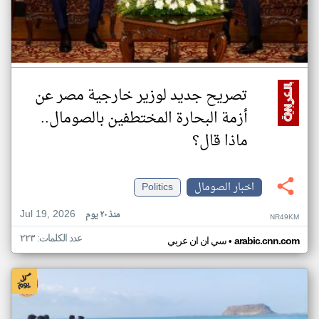
تصريح جديد لوزير خارجية مصر عن
أزمة البحارة المختطفين بالصومال..
ماذا قال؟
اخبار الصومال
Politics
Jul 19, 2026
منذ ٢٠ يوم
NR49KM
عدد الكلمات: ٢٢٣
•
arabic.cnn.com
سي ان ان عربي