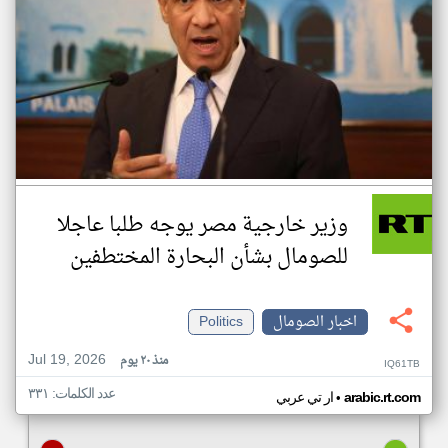
وزير خارجية مصر يوجه طلبا عاجلا
للصومال بشأن البحارة المختطفين
اخبار الصومال
Politics
Jul 19, 2026
منذ ٢٠ يوم
IQ61TB
عدد الكلمات: ٣٣١
•
arabic.rt.com
ار تي عربي