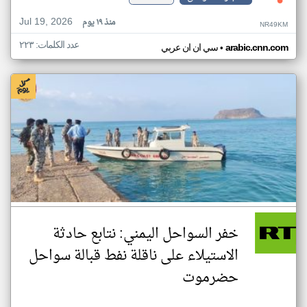
Jul 19, 2026
منذ ١٩ يوم
NR49KM
عدد الكلمات: ٢٢٣
•
arabic.cnn.com
سي ان ان عربي
خفر السواحل اليمني: نتابع حادثة
الاستيلاء على ناقلة نفط قبالة سواحل
حضرموت