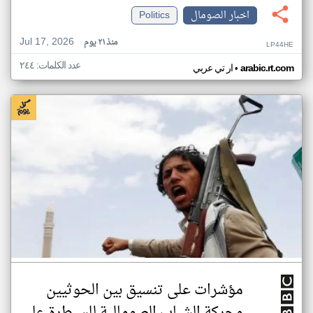
اخبار الصومال
Politics
Jul 17, 2026
منذ ٢١ يوم
LP44HE
عدد الكلمات: ٢٤٤
•
arabic.rt.com
ار تي عربي
مؤشرات على تنسيق بين الحوثيين