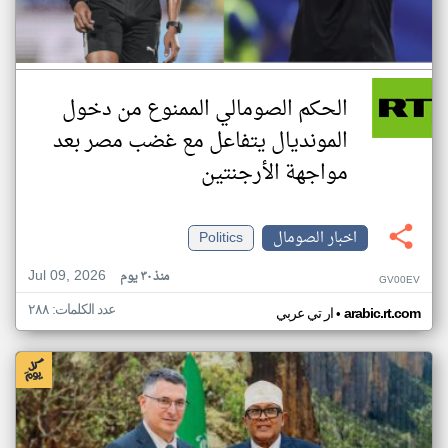
الحكم الصومالي الممنوع من دخول
المونديال يتفاعل مع غضب مصر بعد
مواجهة الأرجنتين
اخبار الصومال
Politics
Jul 09, 2026
منذ ٣٠ يوم
GV00EV
عدد الكلمات: ٢٨٨
•
arabic.rt.com
ار تي عربي