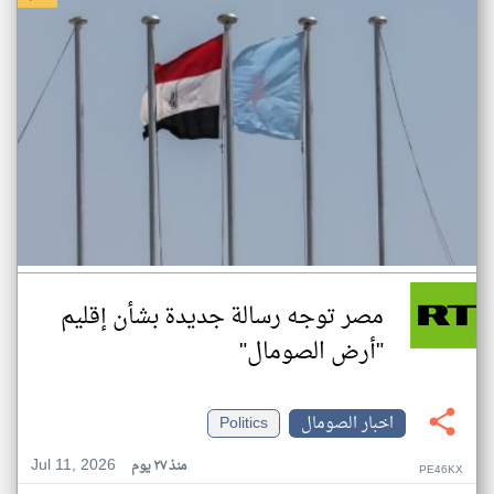
مصر توجه رسالة جديدة بشأن إقليم
"أرض الصومال"
اخبار الصومال
Politics
Jul 11, 2026
منذ ٢٧ يوم
PE46KX