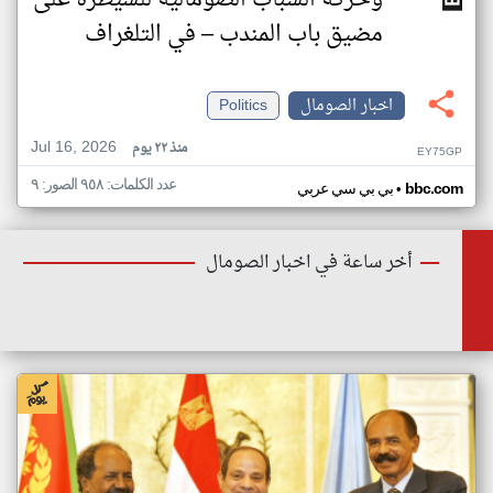
وحركة الشباب الصومالية للسيطرة على
مضيق باب المندب – في التلغراف
اخبار الصومال
Politics
Jul 16, 2026
منذ ٢٢ يوم
EY75GP
عدد الكلمات: ٩٥٨ الصور: ٩
•
bbc.com
بي بي سي عربي
أخر ساعة في اخبار الصومال