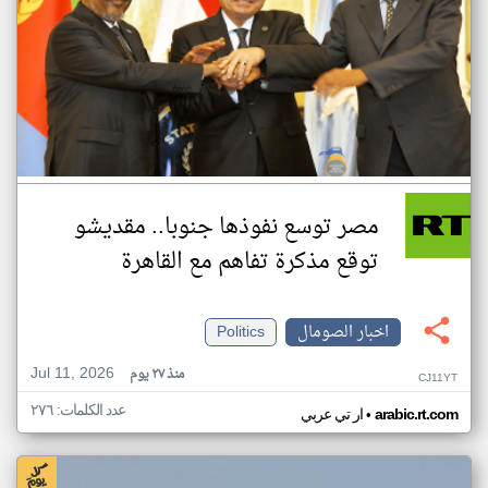
مصر توسع نفوذها جنوبا.. مقديشو
توقع مذكرة تفاهم مع القاهرة
اخبار الصومال
Politics
Jul 11, 2026
منذ ٢٧ يوم
CJ11YT
عدد الكلمات: ٢٧٦
•
arabic.rt.com
ار تي عربي