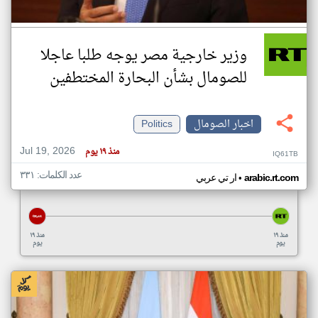
وزير خارجية مصر يوجه طلبا عاجلا
للصومال بشأن البحارة المختطفين
اخبار الصومال
Politics
Jul 19, 2026
منذ ١٩ يوم
IQ61TB
عدد الكلمات: ٣٣١
•
arabic.rt.com
ار تي عربي
منذ ١٩
منذ ١٩
يوم
يوم