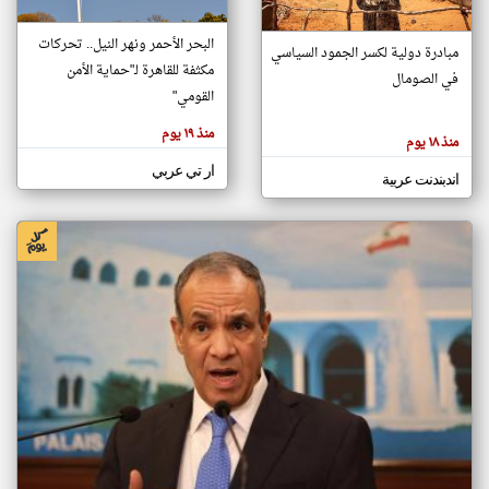
البحر الأحمر ونهر النيل.. تحركات
مبادرة دولية لكسر الجمود السياسي
klyoum.com
مكثفة للقاهرة لـ"حماية الأمن
في الصومال
تغيير الدولة
القومي"
تعبر
مصادر الأخبار من الصومال
المقالات
الموجوده
منذ ١٩ يوم
اخبار الصومال على مدار الساعة
هنا عن
منذ ١٨ يوم
وجهة
نظر
أهم اخبار الصومال العاجلة والمباشرة
ار تي عربي
كاتبيها.
اندبندنت عربية