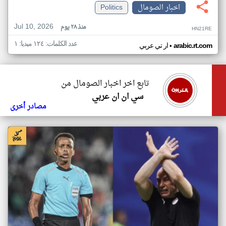
اخبار الصومال
Politics
Jul 10, 2026
منذ ٢٨ يوم
HN21RE
عدد الكلمات: ١٢٤ ميديا: ١
•
arabic.rt.com
ار تي عربي
تابع اخر اخبار الصومال من
سي ان ان عربي
مصادر أخرى