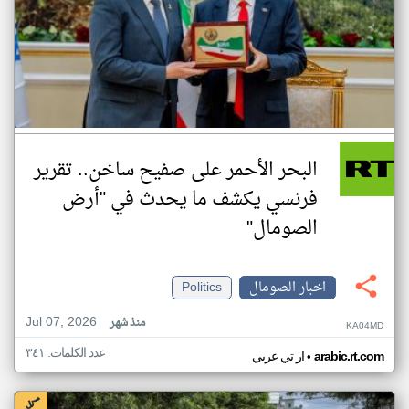
البحر الأحمر على صفيح ساخن.. تقرير
فرنسي يكشف ما يحدث في "أرض
الصومال"
اخبار الصومال
Politics
Jul 07, 2026
منذ شهر
KA04MD
عدد الكلمات: ٣٤١
•
arabic.rt.com
ار تي عربي