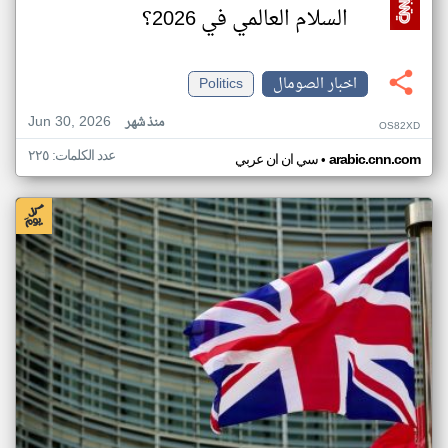
السلام العالمي في 2026؟
اخبار الصومال
Politics
Jun 30, 2026
منذ شهر
OS82XD
عدد الكلمات: ٢٢٥
•
arabic.cnn.com
سي ان ان عربي