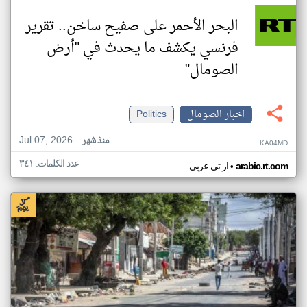
البحر الأحمر على صفيح ساخن.. تقرير
فرنسي يكشف ما يحدث في "أرض
الصومال"
اخبار الصومال
Politics
Jul 07, 2026
منذ شهر
KA04MD
عدد الكلمات: ٣٤١
•
arabic.rt.com
ار تي عربي