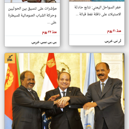
خفر السواحل اليمني: نتابع حادثة
مؤشرات على تنسيق بين الحوثيين
الاستيلاء على ناقلة نفط قبالة ...
وحركة الشباب الصومالية للسيطرة
klyoum.com
تغيير الدولة
على ...
تعبر
مصادر الأخبار من الصومال
المقالات
منذ ٢٠ يوم
منذ ٢٢ يوم
الموجوده
اخبار الصومال على مدار الساعة
هنا عن
وجهة
ار تي عربي
بي بي سي عربي
نظر
أهم اخبار الصومال العاجلة والمباشرة
كاتبيها.