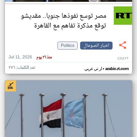
مصر توسع نفوذها جنوبا.. مقديشو
توقع مذكرة تفاهم مع القاهرة
اخبار الصومال
Politics
Jul 11, 2026
منذ ٢٦ يوم
CJ11YT
عدد الكلمات: ٢٧٦
•
arabic.rt.com
ار تي عربي