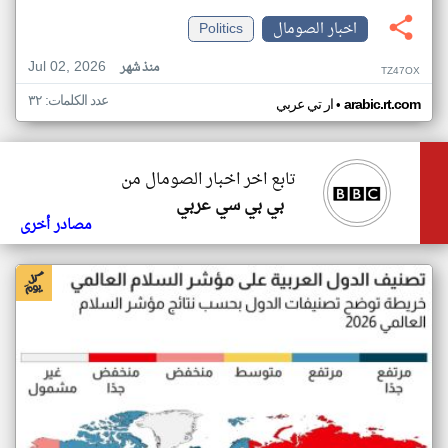
اخبار الصومال
Politics
Jul 02, 2026
منذ شهر
TZ47OX
عدد الكلمات: ٣٢
•
arabic.rt.com
ار تي عربي
تابع اخر اخبار الصومال من
بي بي سي عربي
مصادر أخرى