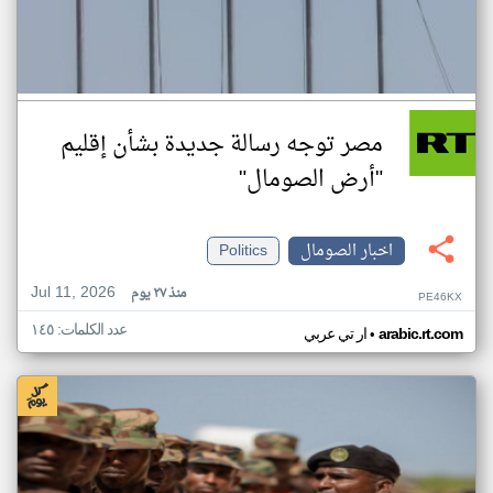
مصر توجه رسالة جديدة بشأن إقليم
"أرض الصومال"
اخبار الصومال
Politics
Jul 11, 2026
منذ ٢٧ يوم
PE46KX
عدد الكلمات: ١٤٥
•
arabic.rt.com
ار تي عربي