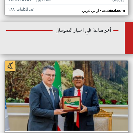
GV00EV
عدد الكلمات: ٢٨٨
•
arabic.rt.com
ار تي عربي
أخر ساعة في اخبار الصومال