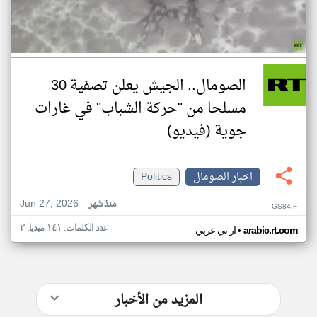
الصومال.. الجيش يعلن تصفية 30
مسلحا من "حركة الشباب" في غارات
جوية (فيديو)
اخبار الصومال
Politics
Jun 27, 2026
منذ شهر
GS84IF
عدد الكلمات: ١٤١ ميديا: ٢
•
arabic.rt.com
ار تي عربي
المزيد من الأخبار