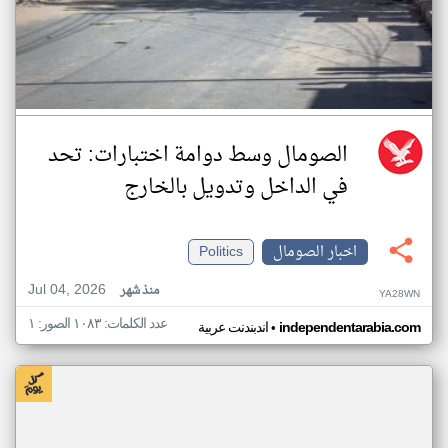
الصومال وسط دوامة اختبارات: تحد
في الداخل وتدويل بالخارج
اخبار الصومال
Politics
Jul 04, 2026
منذ شهر
YA28WN
عدد الكلمات: ١٠٨٣ الصور: ١
•
independentarabia.com
اندبندنت عربية