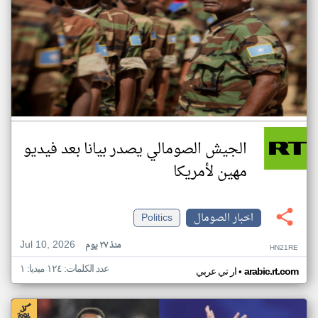
الجيش الصومالي يصدر بيانا بعد فيديو
مهين لأمريكا
اخبار الصومال
Politics
Jul 10, 2026
منذ ٢٧ يوم
HN21RE
عدد الكلمات: ١٢٤ ميديا: ١
•
arabic.rt.com
ار تي عربي