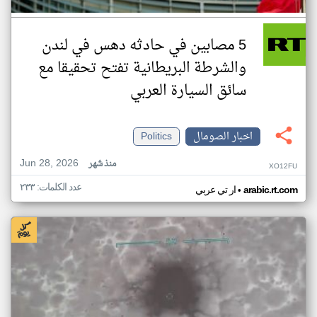
5 مصابين في حادثه دهس في لندن
والشرطة البريطانية تفتح تحقيقا مع
سائق السيارة العربي
اخبار الصومال
Politics
Jun 28, 2026
منذ شهر
XO12FU
عدد الكلمات: ٢٣٣
•
arabic.rt.com
ار تي عربي