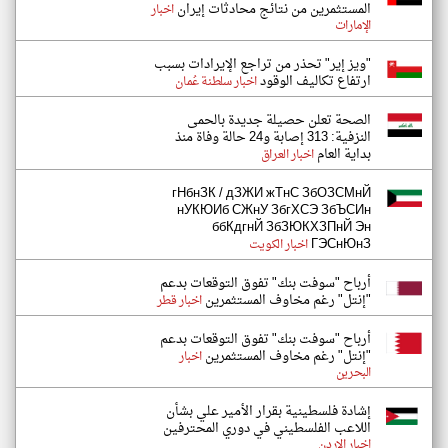
المستثمرين من نتائج محادثات إيران
اخبار
الإمارات
"ويز إير" تحذر من تراجع الإيرادات بسبب
ارتفاع تكاليف الوقود
اخبار سلطنة عُمان
الصحة تعلن حصيلة جديدة بالحمى
النزفية: 313 إصابة و24 حالة وفاة منذ
بداية العام
اخبار العراق
гНбнЗК / дЗЖИ жТнС ЗбОЗСМнЙ
нУКЮИб СЖнУ ЗбгХСЭ ЗбЪСИн
ббКдгнЙ ЗбЗЮКХЗПнЙ Эн
ГЭСнЮнЗ
اخبار الكويت
أرباح "سوفت بنك" تفوق التوقعات بدعم
"إنتل" رغم مخاوف المستثمرين
اخبار قطر
أرباح "سوفت بنك" تفوق التوقعات بدعم
"إنتل" رغم مخاوف المستثمرين
اخبار
البحرين
إشادة فلسطينية بقرار الأمير علي بشأن
اللاعب الفلسطيني في دوري المحترفين
اخبار الاردن