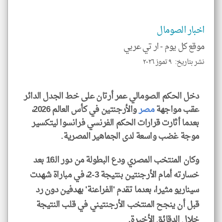
إسم
الم
و
العن
اخبار الصومال
الا
للمق
موقع كل يوم -
ار تي عربي
نشر بتاريخ: ٩ تموز ٢٠٢٦
دخل الحكم الصومالي عمر أرتان على خط الجدل الدائر
klyoum.com
عقب مواجهة
مصر
والأرجنتين في كأس العالم 2026،
بعدما أثارت قرارات الحكم الفرنسي فرانسوا ليتكسير
موجة غضب واسعة لدى الجماهير المصرية.
وكان المنتخب المصري ودع البطولة من دور الـ16 بعد
خسارته أمام الأرجنتين بنتيجة 3-2، في مباراة شهدت
سيناريو مثيرا، بعدما تقدم 'الفراعنة' بهدفين دون رد
قبل أن ينجح المنتخب الأرجنتيني في قلب النتيجة
خلال الدقائق الأخيرة.