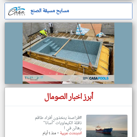
مسابح مسبقة الصنع
أبرز اخبار الصومال
#قراصنة يتخذون أفراد طاقم
ناقلة الكيماويات "أسانا"
رهائن في ا
-
اندبندنت عربية
منذ ٤ أيام