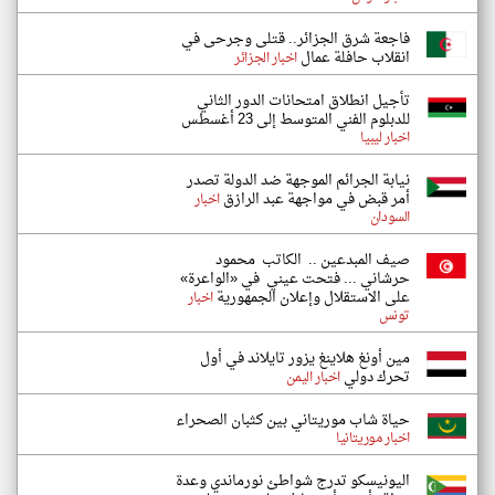
فاجعة شرق الجزائر.. قتلى وجرحى في
انقلاب حافلة عمال
اخبار الجزائر
تأجيل انطلاق امتحانات الدور الثاني
للدبلوم الفني المتوسط إلى 23 أغسطس
اخبار ليبيا
نيابة الجرائم الموجهة ضد الدولة تصدر
أمر قبض في مواجهة عبد الرازق
اخبار
السودان
صيف المبدعين .. الكاتب محمود
حرشاني ... فتحت عيني في «الواعرة»
على الاستقلال وإعلان الجمهورية
اخبار
تونس
مين أونغ هلاينغ يزور تايلاند في أول
تحرك دولي
اخبار اليمن
حياة شاب موريتاني بين كثبان الصحراء
اخبار موريتانيا
اليونيسكو تدرج شواطئ نورماندي وعدة