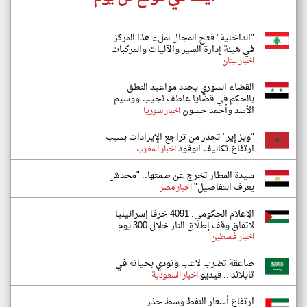
"الداخلية" فتح المجال لملء هذا المركز
في هيئة إدارة السير والآليات والمركبات
اخبار لبنان
القضاء السوري يحدد مواعيد النطق
بالحكم في قضايا عاطف نجيب ووسيم
الأسد وأحمد حسون
اخبار سوريا
"ويز إير" تحذر من تراجع الإيرادات بسبب
ارتفاع تكاليف الوقود
اخبار المغرب
سيدة المطار تخرج عن صمتها.. "محدش
يعرف التفاصيل"
اخبار مصر
الإعلام الحكومي: 4091 خرقا إسرائيليا
لاتفاق وقف إطلاق النار خلال 300 يوم
اخبار فلسطين
صاعقة تضرب لاعب وتودي بحياته في
تايلاند .. فيديو
اخبار السعودية
ارتفاع أسعار النفط وسط حذر