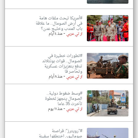
#أمريكا تبحث ملفات هامة
في أرض الصومال.. ما علاقة
باب المندب وخليج عدن؟
-
ار تي عربي
منذ ٤ أيام
#تطورات خطيرة في
الصومال.. قوات بونتلاند
تدفع بتعزيزات عسكرية
وتحاصر قا
-
ار تي عربي
منذ ٨ أيام
#وسط ضغوط دولية..
الصومال يتجهز لخطوة
تأخرت 35 عاما
-
ار تي عربي
منذ ١١ يوم
#"رويترز": قراصنة
صوماليون اختطفوا سفينة