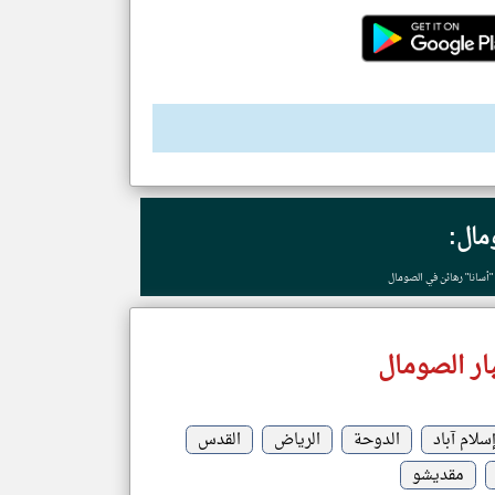
مال:
"أسانا" رهائن في الصومال
ار الصومال
سلام آباد
الدوحة
الرياض
القدس
مقديشو