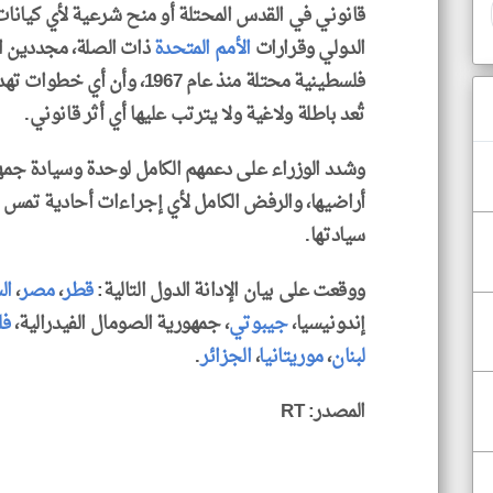
قانوني في القدس المحتلة أو منح شرعية لأي كيانات 
الدولي وقرارات
الأمم المتحدة
ذات الصلة، مجددين ا
فلسطينية محتلة منذ عام 1967،
تُعد باطلة ولاغية ولا يترتب عليها أي أثر قانوني.
وشدد الوزراء على دعمهم الكامل لوحدة وسيادة جمهو
أراضيها، والرفض الكامل لأي إجراءات أحادية تمس 
سيادتها.
ووقعت على بيان الإدانة الدول التالية:
قطر
،
مصر
،
ال
إندونيسيا،
جيبوتي
، جمهورية الصومال الفيدرالية،
فل
لبنان
،
موريتانيا
،
الجزائر
.
المصدر: RT