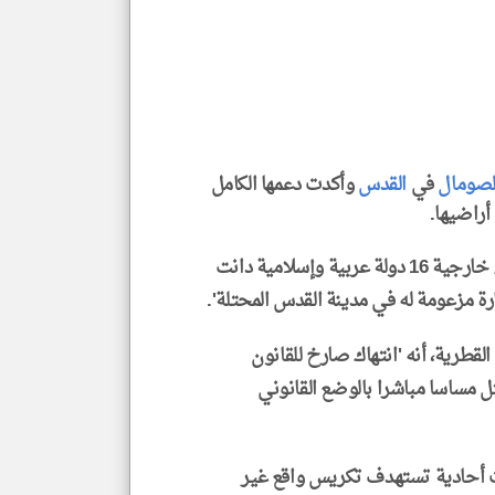
المق
تحم
إسم
الم
و
العن
الا
للمق
لصومال
في
القدس
وأكدت دعمها الكامل
أراضيها.
klyoum.com
ذكر بيان صادر عن وزارة الخارجية القطرية أن وزراء خارجية 16 دولة عربية وإسلامية دانت
ة مزعومة له في مدينة القدس المحتلة'.
قطرية، أنه 'انتهاك صارخ للقانون
ثل مساسا مباشرا بالوضع القانوني
ات أحادية تستهدف تكريس واقع غير