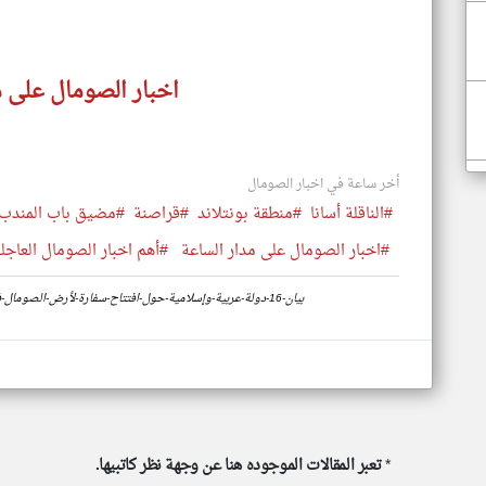
اخبار الصومال على م
أخر ساعة في اخبار الصومال
#الناقلة أسانا
#منطقة بونتلاند
#قراصنة
#مضيق باب المندب
#اخبار الصومال على مدار الساعة
#أهم اخبار الصومال العاجلة
https://www.klyoum.com/somalia-news/ar/72-بيان-16-دولة-عربية-وإسلامية-حول-افتتاح-سفارة-لأرض-الصومال-في-القدس
*
تعبر المقالات الموجوده هنا عن وجهة نظر كاتبيها.