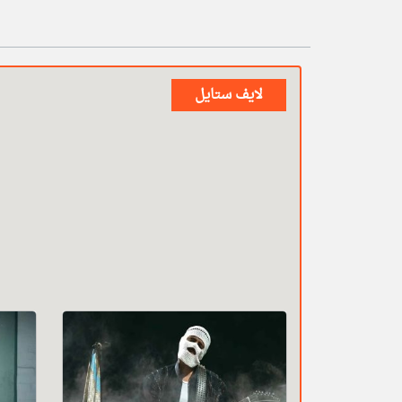
لايف ستايل