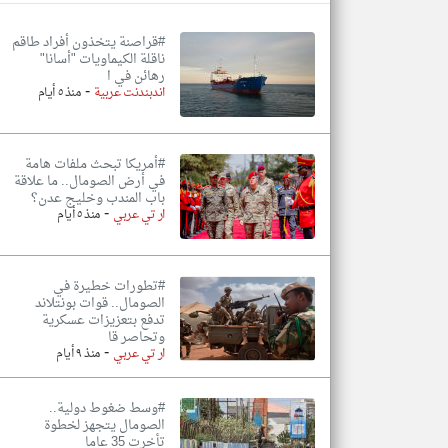
#قراصنة يتخذون أفراد طاقم
ناقلة الكيماويات "أسانا"
رهائن في ا
-
تعبر
اندبندنت عربية
منذ ٥ أيام
المقالات
الموجوده
هنا عن
وجهة
نظر
#أمريكا تبحث ملفات هامة
كاتبيها.
في أرض الصومال.. ما علاقة
باب المندب وخليج عدن؟
-
ار تي عربي
منذ ٥ أيام
#تطورات خطيرة في
الصومال.. قوات بونتلاند
تدفع بتعزيزات عسكرية
وتحاصر قا
-
ار تي عربي
منذ ٩ أيام
#وسط ضغوط دولية..
الصومال يتجهز لخطوة
تأخرت 35 عاما