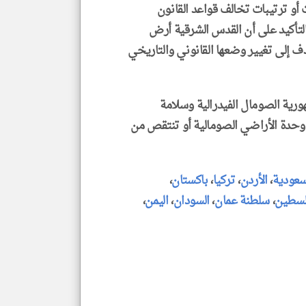
أو ترتيبات تخالف قواعد القانون
لتأكيد على أن القدس الشرقية أرض
 وأن أي خطوات تهدف إلى تغيير وضعها القانوني والتاريخي
رية الصومال الفيدرالية وسلامة
وحدة الأراضي الصومالية أو تنتقص من
سعودية
،
الأردن
،
تركيا
،
باكستان
،
سطين
،
سلطنة عمان
،
السودان
،
اليمن
،