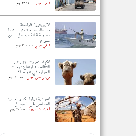
-
ار تي عربي
منذ ١٢ يوم
#"رويترز": قراصنة
صوماليون اختطفوا سفينة
تجارية قبالة سواحل اليمن
على م
-
ار تي عربي
منذ ١٤ يوم
#كيف عجزت الإبل عن
التأقلم مع ارتفاع درجات
الحرارة في أفريقيا؟
-
بي بي سي عربي
منذ ١٤ يوم
#مبادرة دولية لكسر الجمود
السياسي في الصومال
-
اندبندنت عربية
منذ ١٧ يوم