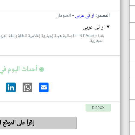
-
المصدر:
ار تي عربي
الصومال
ار تي عربي
قناة RT Arabic - الفضائية هيئة إخبارية إعلامية ناطقة با
التجارية.
◉ أحداث اليوم في
DI29XX
إقرأ على الموقع 