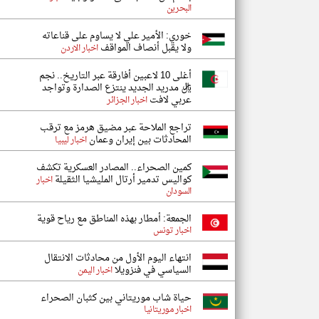
البحرين
خوري: الأمير علي لا يساوم على قناعاته
ولا يقبل أنصاف المواقف
اخبار الاردن
أغلى 10 لاعبين أفارقة عبر التاريخ.. نجم
ريال مدريد الجديد ينتزع الصدارة وتواجد
عربي لافت
اخبار الجزائر
تراجع الملاحة عبر مضيق هرمز مع ترقب
المحادثات بين إيران وعمان
اخبار ليبيا
كمين الصحراء.. المصادر العسكرية تكشف
كواليس تدمير أرتال المليشيا الثقيلة
اخبار
السودان
الجمعة: أمطار بهذه المناطق مع رياح قوية
اخبار تونس
انتهاء اليوم الأول من محادثات الانتقال
السياسي في فنزويلا
اخبار اليمن
حياة شاب موريتاني بين كثبان الصحراء
اخبار موريتانيا