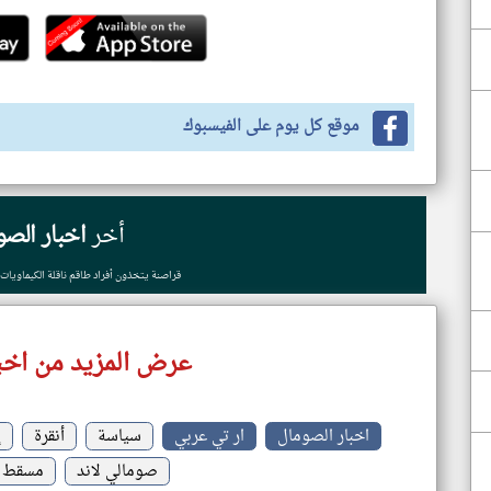
موقع كل يوم على الفيسبوك
أخر
اخبار الصو
قراصنة يتخذون أفراد طاقم ناقلة الكيماويات 
عرض المزيد من اخب
اخبار الصومال
ار تي عربي
سياسة
أنقرة
إ
صومالي لاند
مسقط