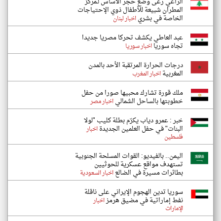
الراعي رعى وضع حجر الاساس لـمركز
المطران شبيعة للأطفال ذوي الإحتياجات
الخاصة في بشري
اخبار لبنان
عبد العاطي يكشف تحركا مصريا جديدا
تجاه سوريا
اخبار سوريا
درجات الحرارة المرتقبة الأحد بالمدن
المغربية
اخبار المغرب
ملك قورة تشارك محبيها صورا من حفل
خطوبتها بالساحل الشمالي
اخبار مصر
خبر : عمرو دياب يكرّم بطلة كليب "لولا
البنات" في حفل العلمين الجديدة
اخبار
فلسطين
اليمن.. بالفيديو: القوات المسلحة الجنوبية
تستهدف مواقع عسكرية للحوثيين
بطائرات مسيرة في الضالع
اخبار السعودية
سوريا تدين الهجوم الإيراني على ناقلة
نفط إماراتية في مضيق هرمز
اخبار
الإمارات