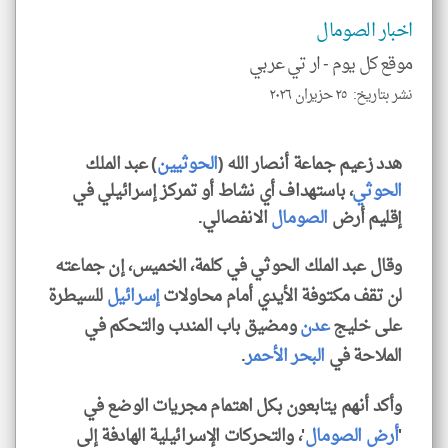
تحم
اخبار الصومال
إسم
الم
و
موقع كل يوم -
ار تي عربي
العن
الا
نشر بتاريخ: ٢٥ حزيران ٢٠٢٦
للمق
هدد زعيم جماعة أنصار الله (
الحوثيين
) عبد الملك
الحوثي
، باستهداف أي نشاط أو تمركز إسرائيلي في
إقليم أرض
الصومال
الانفصالي.
klyoum.com
وقال عبد الملك الحوثي في كلمة، الخميس، إن جماعته
لن تقف مكتوفة الأيدي أمام محاولات
إسرائيل
للسيطرة
على خليج
عدن
ومضيق باب المندب والتحكم في
الملاحة في
البحر الأحمر
.
وأكد أنهم يتابعون بكل اهتمام مجريات الوضع في
'
أرض الصومال
'، والتحركات الإسرائيلية الهادفة إلى