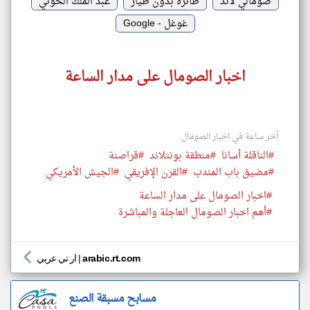
صومالي لاند
طائرة بدون طيار
عبد الملك الحوثي
غوغل - Google
اخبار الصومال على مدار الساعة
أخر ساعة في اخبار الصومال
#الناقلة أسانا
#منطقة بونتلاند
#قراصنة
#مضيق باب المندب
#القرن الإفريقي
#الجيش الأمريكي
#اخبار الصومال على مدار الساعة
#أهم اخبار الصومال العاجلة والمباشرة
arabic.rt.com
|
ار تي عربي
مسابح مسبقة الصنع