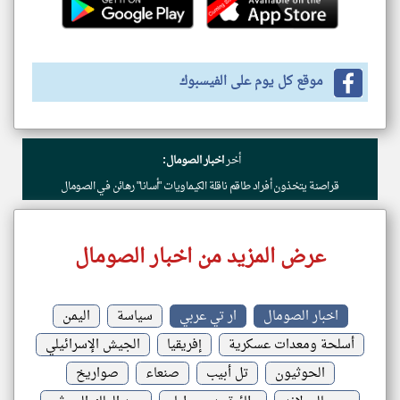
موقع كل يوم على الفيسبوك
أخر
اخبار الصومال:
قراصنة يتخذون أفراد طاقم ناقلة الكيماويات "أسانا" رهائن في الصومال
عرض المزيد من اخبار الصومال
اخبار الصومال
ار تي عربي
سياسة
اليمن
أسلحة ومعدات عسكرية
إفريقيا
الجيش الإسرائيلي
الحوثيون
تل أبيب
صنعاء
صواريخ