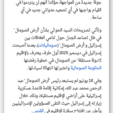
جولة جديدة من المواجهة، مؤكدا أنهم لن يترددوا في
القيام بواجبها في أي تصعيد عدواني جديد في أي
ساحة.
وتأتي تصريحات السيد الحوثي بشأن 'أرض الصومال'
في ظل تصاعد الجدل حول تنامي العلاقات بين
إسرائيل و'أرض الصومال' (
صوماليلاند
)، بعدما أصبحت
إسرائيل في ديسمبر 2025 أول طرف يعترف بالإقليم
كـ'دولة مستقلة' عن الصومال، في خطوة رفضتها
الحكومة الصومالية
واعتبرتها انتهاكا لسيادتها.
وفي 18 يونيو لم يستبعد رئيس 'أرض الصومال' عبد
الرحمن محمد عبد الله، إمكانية إقامة قاعدة عسكرية
إسرائيلية على أراضي الإقليم مستقبلا، وذلك خلال
زيارته إلى إسرائيل حيث التقى المسؤولين الإسرائيليين
وأعلن عن افتتاح سفارة للإقليم في
القدس
.