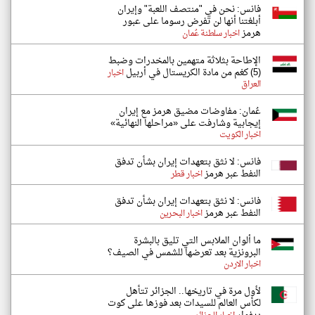
فانس: نحن في "منتصف اللعبة" وإيران
أبلغتنا أنها لن تفرض رسوما على عبور
هرمز
اخبار سلطنة عُمان
الإطاحة بثلاثة متهمين بالمخدرات وضبط
(5) كغم من مادة الكريستال في أربيل
اخبار
العراق
عُمان: مفاوضات مضيق هرمز مع إيران
إيجابية وشارفت على «مراحلها النهائية»
اخبار الكويت
فانس: لا نثق بتعهدات إيران بشأن تدفق
النفط عبر هرمز
اخبار قطر
فانس: لا نثق بتعهدات إيران بشأن تدفق
النفط عبر هرمز
اخبار البحرين
ما ألوان الملابس التي تليق بالبشرة
البرونزية بعد تعرضها للشمس في الصيف؟
اخبار الاردن
لأول مرة في تاريخها.. الجزائر تتأهل
لكأس العالم للسيدات بعد فوزها على كوت