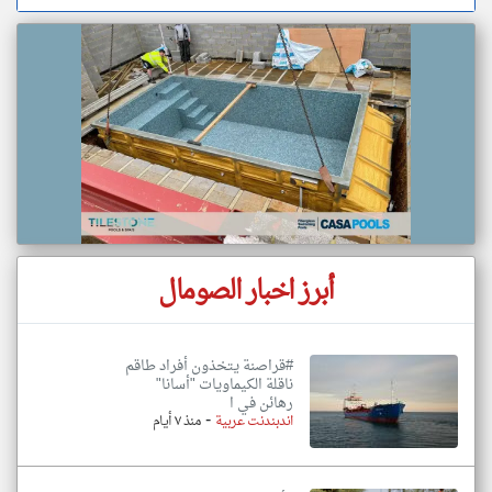
أبرز اخبار الصومال
#قراصنة يتخذون أفراد طاقم
ناقلة الكيماويات "أسانا"
رهائن في ا
-
اندبندنت عربية
منذ ٧ أيام