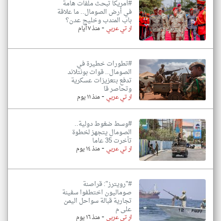
#أمريكا تبحث ملفات هامة
في أرض الصومال.. ما علاقة
باب المندب وخليج عدن؟
-
ار تي عربي
منذ ٧ أيام
#تطورات خطيرة في
الصومال.. قوات بونتلاند
تدفع بتعزيزات عسكرية
وتحاصر قا
-
ار تي عربي
منذ ١١ يوم
#وسط ضغوط دولية..
الصومال يتجهز لخطوة
تأخرت 35 عاما
-
ار تي عربي
منذ ١٤ يوم
#"رويترز": قراصنة
صوماليون اختطفوا سفينة
تجارية قبالة سواحل اليمن
على م
-
ار تي عربي
منذ ١٦ يوم