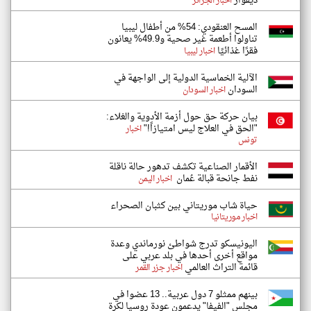
ديفوار
اخبار الجزائر
المسح العنقودي: 54% من أطفال ليبيا
تناولوا أطعمة غير صحية و49.9% يعانون
فقرًا غذائيًا
اخبار ليبيا
الآلية الخماسية الدولية إلى الواجهة في
السودان
اخبار السودان
بيان حركة حق حول أزمة الأدوية والغلاء:
"الحق في العلاج ليس امتيازاً!"
اخبار
تونس
الأقمار الصناعية تكشف تدهور حالة ناقلة
نفط جانحة قبالة عُمان
اخبار اليمن
حياة شاب موريتاني بين كثبان الصحراء
اخبار موريتانيا
اليونيسكو تدرج شواطئ نورماندي وعدة
مواقع أخرى أحدها في بلد عربي على
قائمة التراث العالمي
اخبار جزر القمر
بينهم ممثلو 7 دول عربية.. 13 عضوا في
مجلس "الفيفا" يدعمون عودة روسيا لكرة