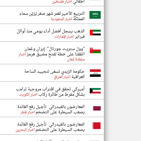
أطفالي
اخبار فلسطين
التربيع الأخير لقمر شهر صفر يُزيّن سماء
المملكة
اخبار السعودية
الذهب يسجل أفضل أداء يومي منذ أوائل
فبراير
اخبار الإمارات
"وول ستريت جورنال": إيران وعُمان
اتفقتا على خطة لفتح مضيق هرمز
اخبار
سلطنة عُمان
حكومة الزيدي تسعى لتحييد الساحة
العراقية
اخبار العراق
أميركي تحقق في اقتراب مروحية ترامب
بشكل مفرط من طائرة ركاب
اخبار الكويت
المعارضون بالفيدرالي: تأجيل رفع الفائدة
يصعب السيطرة على التضخم
اخبار قطر
المعارضون بالفيدرالي: تأجيل رفع الفائدة
يصعب السيطرة على التضخم
اخبار البحرين