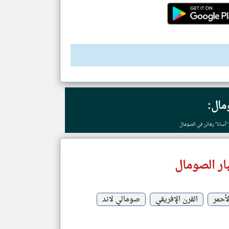
مال:
"أسانا" رهائن في الصومال
ار الصومال
لأحمر
القرن الإفريقي
صومالي لاند