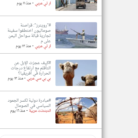
-
ار تي عربي
منذ ١١ يوم
#"رويترز": قراصنة
صوماليون اختطفوا سفينة
تجارية قبالة سواحل اليمن
على م
-
ار تي عربي
منذ ١٣ يوم
#كيف عجزت الإبل عن
التأقلم مع ارتفاع درجات
الحرارة في أفريقيا؟
-
بي بي سي عربي
منذ ١٣ يوم
#مبادرة دولية لكسر الجمود
السياسي في الصومال
-
اندبندنت عربية
منذ ١٦ يوم