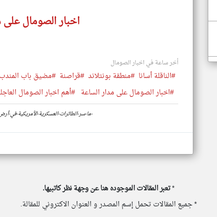
اخبار الصومال على م
أخر ساعة في اخبار الصومال
#الناقلة أسانا
#منطقة بونتلاند
#قراصنة
#مضيق باب المندب
#اخبار الصومال على مدار الساعة
#أهم اخبار الصومال العاجلة
https://www.klyoum.com/somalia-news/ar/46-ما-سر-الطائرات-العسكرية-الأمريكية-في-أرض-الصومال-
*
تعبر المقالات الموجوده هنا عن وجهة نظر كاتبيها.
* جميع المقالات تحمل إسم المصدر و العنوان الاكتروني للمقالة.