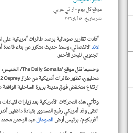
موقع كل يوم -
ار تي عربي
نشر بتاريخ: ٢٨ أيار ٢٠٢٦
أفادت تقارير صومالية برصد طائرات أمريكية على 
لاند
الانفصالي، وسط حديث متكرر عن بناء قاعدة أم
الجنوبي للبحر الأحمر.
وحسبما نقل موقع 'ia
ارتفاع منخفض فوق مدينة بربرة الساحلية الواقعة ض
وتأتي هذه التحركات الأمريكية بعد زيارات لقيادات 
التقى وفد أمريكي رفيع المستوى بقيادة داغفين أندرس
'أفريكوم'، برئيس أرض
الصومال
عبد الرحمن محمد ع