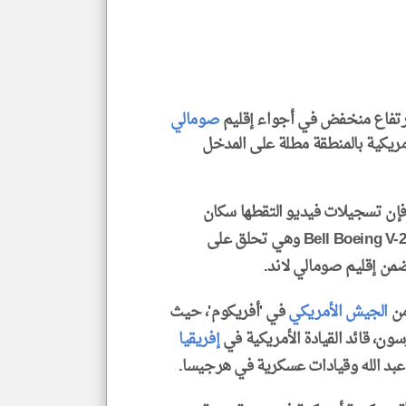
الا
للمق
ارتفاع منخفض في أجواء إقليم
صومالي
klyoum.com
ريكية بالمنطقة مطلة على المدخل
The Daily Somal'، الخميس، فإن تسجيلات فيديو التقطها سكان
محليون، تظهر طائرات أمريكية من طراز Bell Boeing V-22 Osprey وهي تحلق على
من إقليم صومالي لاند.
من
الجيش الأمريكي
في 'أفريكوم'، حيث
ون، قائد القيادة الأمريكية في
إفريقيا
بد الله وقيادات عسكرية في هرجيسا.