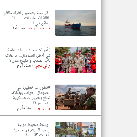
#قراصنة يتخذون أفراد طاقم
ناقلة الكيماويات "أسانا"
رهائن في ا
-
تعبر
اندبندنت عربية
منذ ٤ أيام
المقالات
الموجوده
هنا عن
وجهة
نظر
#أمريكا تبحث ملفات هامة
كاتبيها.
في أرض الصومال.. ما علاقة
باب المندب وخليج عدن؟
-
ار تي عربي
منذ ٤ أيام
#تطورات خطيرة في
الصومال.. قوات بونتلاند
تدفع بتعزيزات عسكرية
وتحاصر قا
-
ار تي عربي
منذ ٨ أيام
#وسط ضغوط دولية..
الصومال يتجهز لخطوة
تأخرت 35 عاما