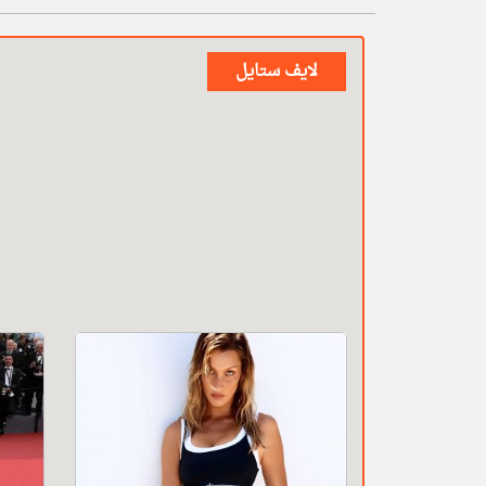
لايف ستايل