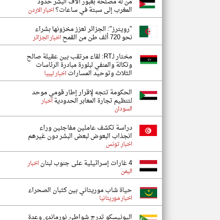
من له مصلحة بعبور آلاف البشر حدود
المغرب إلى سبتة في ساعات؟
اخبار الاردن
"رويترز": الجزائر تعزز مخزونها بشراء
نحو 720 ألف طن من القمح
اخبار الجزائر
مختار لـRT: لقاء مرتقب بين عقيلة صالح
وتكالة والمنفي لبلورة مبادرة الرئاسات
الثلاث وتوحيد المسارات
اخبار ليبيا
الحكومة تتجه لإقرار إطار قومي موحد
لتنظيم تجارة المعابر الحدودية
اخبار
السودان
دراسة تكشف عاملين مفاجئين وراء
انجذاب البعوض لبعض البشر دون غيرهم
اخبار تونس
4 غارات إسرائيلية على جنوب لبنان
اخبار
اليمن
حياة شاب موريتاني بين كثبان الصحراء
اخبار موريتانيا
اليونيسكو تدرج شواطئ نورماندي وعدة