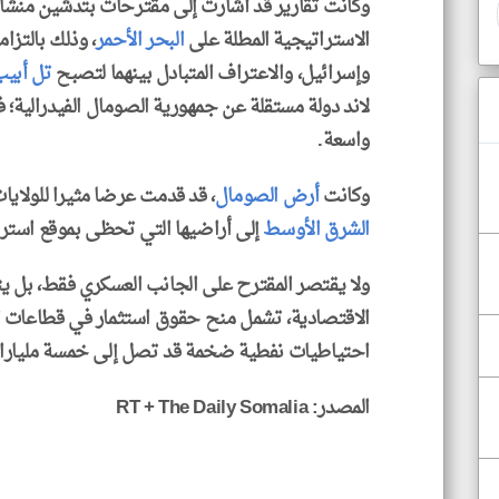
وكانت تقارير قد أشارت إلى مقترحات بتدشين منشأة
الاستراتيجية المطلة على
البحر الأحمر
، وذلك بالتزا
وإسرائيل، والاعتراف المتبادل بينهما لتصبح
تل أبي
لاند دولة مستقلة عن جمهورية الصومال الفيدرالية؛ 
واسعة.
وكانت
أرض الصومال
، قد قدمت عرضا مثيرا للولايا
الشرق الأوسط
إلى أراضيها التي تحظى بموقع استر
ولا يقتصر المقترح على الجانب العسكري فقط، بل ي
الاقتصادية، تشمل منح حقوق استثمار في قطاعات ال
احتياطيات نفطية ضخمة قد تصل إلى خمسة مليارا
المصدر: RT + The Daily Somalia