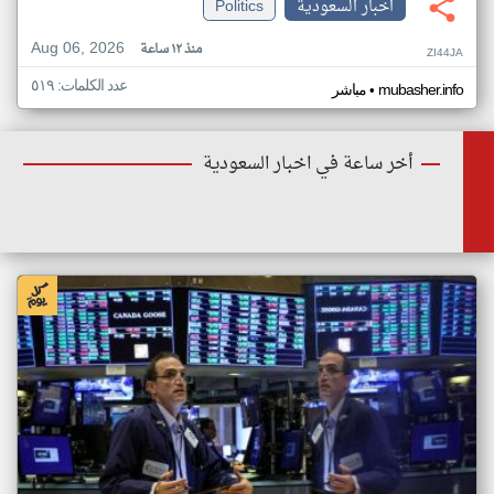
اخبار السعودية
Politics
Aug 06, 2026
منذ ١٢ ساعة
ZI44JA
عدد الكلمات: ٥١٩
•
mubasher.info
مباشر
أخر ساعة في اخبار السعودية