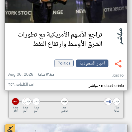
تراجع الأسهم الأمريكية مع تطورات
الشرق الأوسط وارتفاع النفط
اخبار السعودية
Politics
Aug 06, 2026
منذ ١٢ ساعة
JO87TQ
عدد الكلمات: ٣٥٦
•
mubasher.info
مباشر
منذ ١٢
منذ
منذ ٣
منذ ٤
منذ ٤
ساعة
يومين
أيام
أيام
أيام