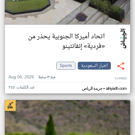
اتحاد أميركا الجنوبية يحذر من
«فردية» إنفانتينو
اخبار السعودية
Sports
Aug 06, 2026
منذ ١٢ ساعة
LL44QU
عدد الكلمات: ٢٤٥
•
alriyadh.com
جريدة الرياض