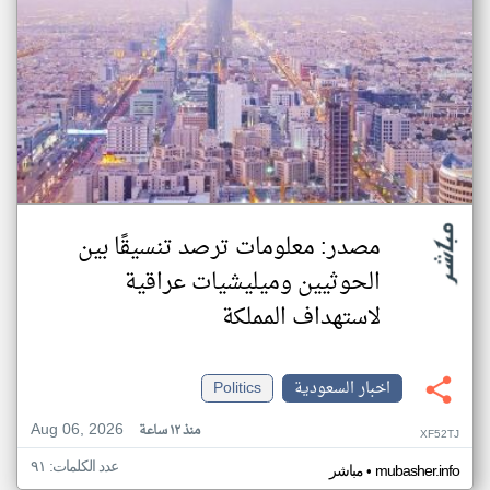
مصدر: معلومات ترصد تنسيقًا بين
الحوثيين وميليشيات عراقية
لاستهداف المملكة
اخبار السعودية
Politics
Aug 06, 2026
منذ ١٢ ساعة
XF52TJ
عدد الكلمات: ٩١
•
mubasher.info
مباشر