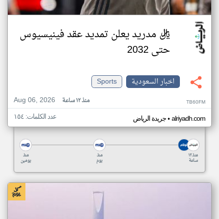
ريال مدريد يعلن تمديد عقد فينيسيوس
حتى 2032
اخبار السعودية
Sports
Aug 06, 2026
منذ ١٢ ساعة
TB60FM
عدد الكلمات: ١٥٤
•
alriyadh.com
جريدة الرياض
منذ ١٢
منذ
منذ
ساعة
يوم
يومين