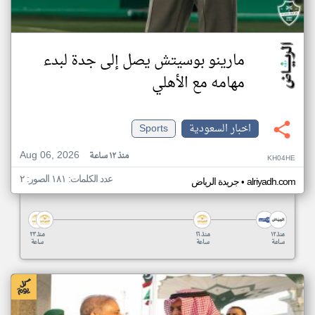
مارينو بوسيتش يصل إلى جدة لبدء
مهامه مع الأهلي
اخبار السعودية
Sports
Aug 06, 2026
منذ ١٢ ساعة
KH04HE
عدد الكلمات: ١٨١ الصور: ٢
•
alriyadh.com
جريدة الرياض
منذ ١٢
منذ ١٦
منذ ٢٣
ساعة
ساعة
ساعة