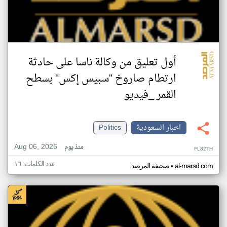
أول تعليق من وكالة ناسا على حادثة
ارتطام صاروخ "سبيس إكس" بسطح
القمر _فيديو
اخبار السعودية
Politics
Aug 06, 2026
منذ يوم
FL82TH
عدد الكلمات: ١٦
•
al-marsd.com
صحيفة المرصد