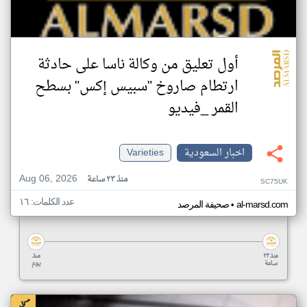
أول تعليق من وكالة ناسا على حادثة
ارتطام صاروخ "سبيس إكس" بسطح
القمر _فيديو
اخبار السعودية
Varieties
Aug 06, 2026
منذ ٢٣ ساعة
SC75UK
عدد الكلمات: ١٦
•
al-marsd.com
صحيفة المرصد
منذ ٢٣
منذ
ساعة
يوم