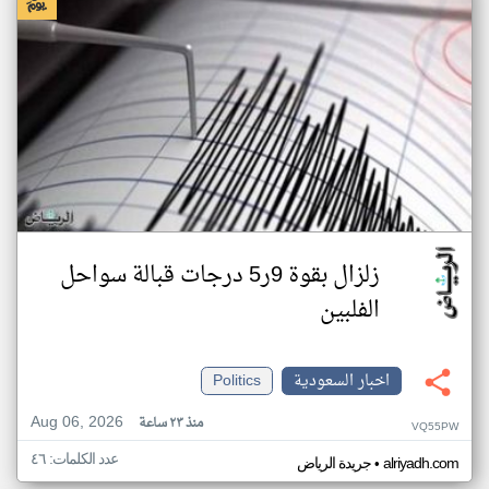
زلزال بقوة 9ر5 درجات قبالة سواحل
الفلبين
اخبار السعودية
Politics
Aug 06, 2026
منذ ٢٣ ساعة
VQ55PW
عدد الكلمات: ٤٦
•
alriyadh.com
جريدة الرياض