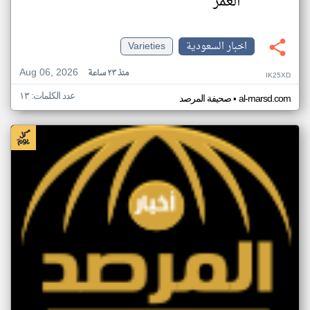
العمر
اخبار السعودية
Varieties
Aug 06, 2026
منذ ٢٣ ساعة
IK25XD
عدد الكلمات: ١٣
•
al-marsd.com
صحيفة المرصد