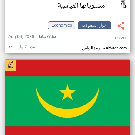
مستوياتها القياسية
اخبار السعودية
Economics
Aug 06, 2026
منذ ٢٣ ساعة
PC82FT
عدد الكلمات: ١٤١
•
alriyadh.com
جريدة الرياض