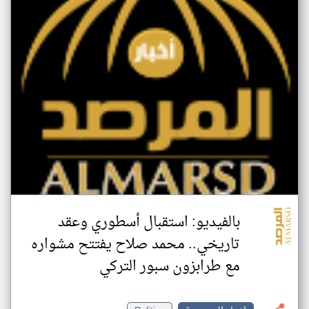
بالفيديو: استقبال أسطوري وعقد
تاريخي.. محمد صلاح يفتتح مشواره
مع طرابزون سبور التركي