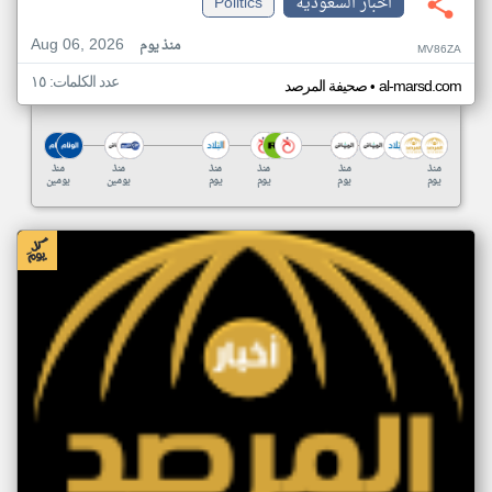
اخبار السعودية
Politics
Aug 06, 2026
منذ يوم
MV86ZA
عدد الكلمات: ١٥
•
al-marsd.com
صحيفة المرصد
منذ
منذ
منذ
منذ
منذ
منذ
يوم
يوم
يوم
يوم
يومين
يومين