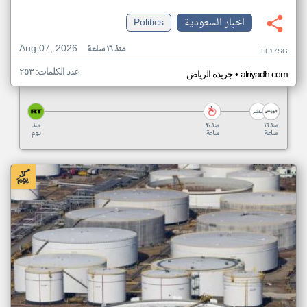
اخبار السعودية
Politics
Aug 07, 2026
منذ ١٦ ساعة
LF17SG
عدد الكلمات: ٢٥٣
•
alriyadh.com
جريدة الرياض
منذ ١٦
منذ ٢٠
منذ
ساعة
ساعة
يوم