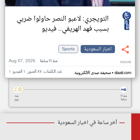
التويجري: لاعبو النصر حاولوا ضربي
بسبب فهد الهريفي.. فيديو
اخبار السعودية
Sports
Aug 07, 2026
منذ ١٦ ساعة
IX91HS
عدد الكلمات: ٨٧ الصور: ١ الفيديو: ١
•
slaati.com
صحيفة صدى الالكترونية
منذ ١٦
منذ
ساعة
يوم
أخر ساعة في اخبار السعودية