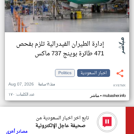
إدارة الطيران الفيدرالية تلزم بفحص
471 طائرة بوينج 737 ماكس
اخبار السعودية
Politics
Aug 07, 2026
منذ ١٦ ساعة
KY87MX
عدد الكلمات: ١٧٠
•
mubasher.info
مباشر
تابع اخر اخبار السعودية من
صحيفة عاجل الإلكترونية
مصادر أخرى