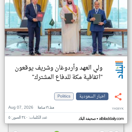
ولي العهد وأردوغان وشريف يوقعون
"اتفاقية مكة للدفاع المشترك"
اخبار السعودية
Politics
Aug 07, 2026
منذ ١٦ ساعة
YH38YK
عدد الكلمات: ٣٤٠ الصور: ٥
•
albiladdaily.com
صحيفة البلاد