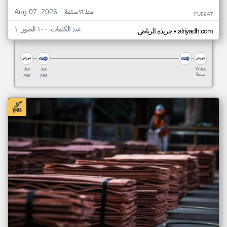
Aug 07, 2026
منذ ١٦ ساعة
FU89AT
عدد الكلمات: ١٠٠ الصور: ١
•
alriyadh.com
جريدة الرياض
منذ ١٦
منذ
منذ
ساعة
يوم
يوم