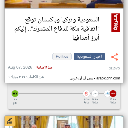
السعودية وتركيا وباكستان توقع
"اتفاقية مكة للدفاع المشترك".. إليكم
أبرز أهدافها
اخبار السعودية
Politics
Aug 07, 2026
منذ ١٦ ساعة
JE15VO
عدد الكلمات: ٢٦٩ ميديا: ١
•
arabic.cnn.com
سي ان ان عربي
منذ ١٦
منذ ١٩
منذ ٢٠
منذ
ساعة
ساعة
ساعة
يوم