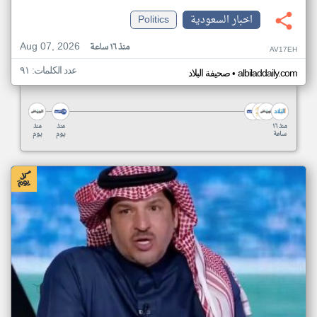
اخبار السعودية
Politics
Aug 07, 2026
منذ ١٦ ساعة
AV17EH
عدد الكلمات: ٩١
•
albiladdaily.com
صحيفة البلاد
منذ ١٦
منذ
منذ
ساعة
يوم
يوم