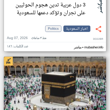
3 دول عربية تدين هجوم الحوثيين
على نجران وتؤكد دعمها للسعودية
اخبار السعودية
Politics
Aug 07, 2026
منذ ٣ ساعات
DO22BR
عدد الكلمات: ١٨٦
•
mubasher.info
مباشر