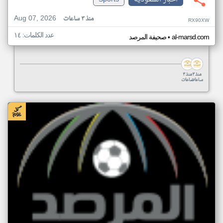
Aug 07, 2026
منذ ٣ ساعات
RX90XW
عدد الكلمات: ١٤
•
al-marsd.com
صحيفة المرصد
منذ ٣
منذ ٣
ساعات
ساعات