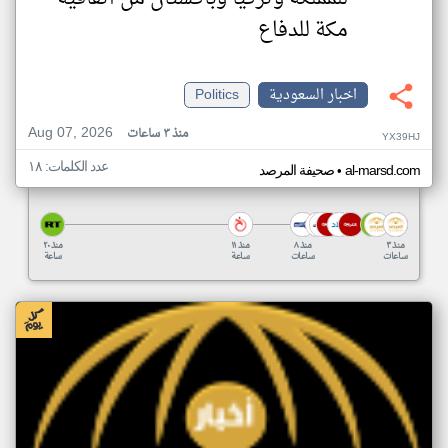
مكة للدفاع
اخبار السعودية
Politics
Aug 07, 2026
منذ ٣ ساعات
YX39HJ
عدد الكلمات: ١٨
•
al-marsd.com
صحيفة المرصد
منذ ٣
منذ ٨
منذ ١١
منذ ٢٠
ساعات
ساعات
ساعة
ساعة