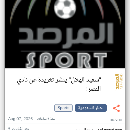
"سعيد الهلال" ينشر تغريدة عن نادي
النصر!
اخبار السعودية
Sports
Aug 07, 2026
منذ ٣ ساعات
OK77OC
عدد الكلمات: ٩
al-marsd.com
صحيفة المرصد