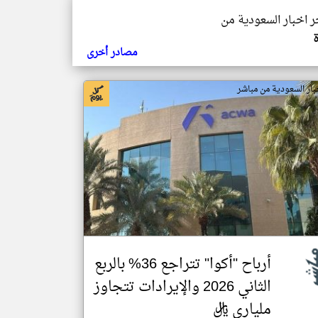
خر اخبار السعودية من
مصادر أخرى
بار السعودية من مباشر
أرباح "أكوا" تتراجع 36% بالربع
الثاني 2026 والإيرادات تتجاوز
ملياري ريال