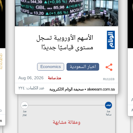
الأسهم الأوروبية تسجل
مستوى قياسيًا جديدًا
اخبار السعودية
Economics
Aug 06, 2026
منذ ساعة
RU11EB
عدد الكلمات: ٢٢٤
•
alweeam.com.sa
صحيفة الوئام الالكترونية
G
منذ
منذ
ساعة
يوم
ومقالة مشابهة
m