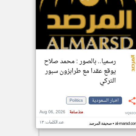
klyoum.com
رسميا.. بالصور : محمد صلاح
يوقع عقدا مع طرابزون سبور
التركي
اخبار السعودية
Politics
Aug 06, 2026
منذ ساعة
VQ92C
عدد الكلمات: ١٣
•
al-marsd.co
صحيفة المرصد