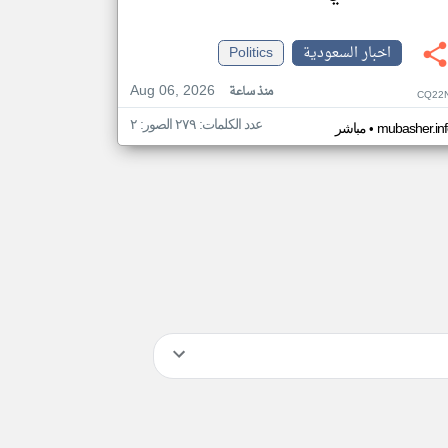
اخبار السعودية
Politics
Aug 06, 2026
منذ ساعة
CQ22N
عدد الكلمات: ٢٧٩ الصور: ٢
•
mubasher.in
مباشر