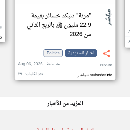
"مرنة" تتبكد خسائر بقيمة
22.9 مليون ريال بالربع الثاني
I
من 2026
fo
اخبار السعودية
Politics
Aug 06, 2026
منذ ساعة
CH55MP
عدد الكلمات: ٢٩٠
•
mubasher.info
مباشر
المزيد من الأخبار