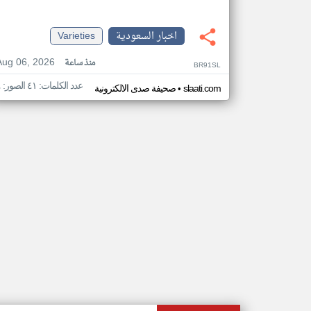
اخبار السعودية
Varieties
Aug 06, 2026
منذ ساعة
BR91SL
عدد الكلمات: ٤١ الصور: ٤
•
slaati.com
صحيفة صدى الالكترونية