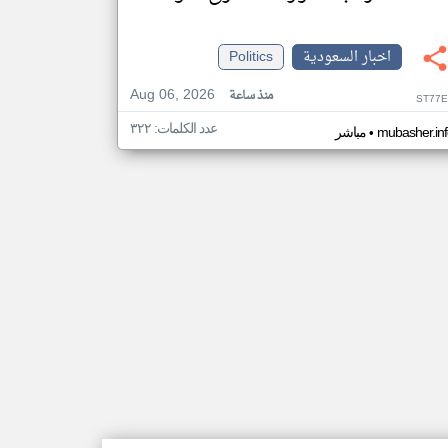
اخبار السعودية
Politics
Aug 06, 2026
منذ ساعة
ST77E
عدد الكلمات: ٣٢٢
•
mubasher.in
مباشر