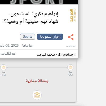
إبراهيم بكري: المرشحون..
شهاداتهم حقيقية أم وهمية؟!
اخبار السعودية
Sports
Aug 06, 2026
منذ ساعة
VJ44UV
عدد الكلمات: ٩
•
al-marsd.com
صحيفة المرصد
منذ
منذ
ساعة
ساعة
ومقالة مشابهة