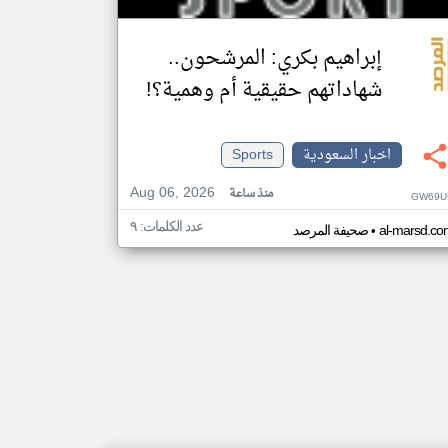
إبراهيم بكري: المرشحون..
شهاداتهم حقيقية أم وهمية؟!
اخبار السعودية
Sports
Aug 06, 2026
منذ ساعة
GW69U
عدد الكلمات: ٩
•
al-marsd.co
صحيفة المرصد