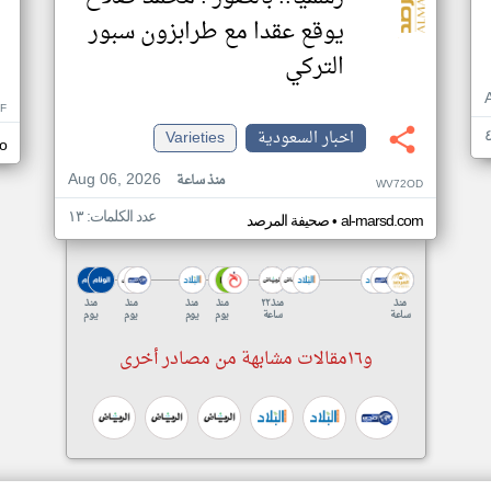
يوقع عقدا مع طرابزون سبور
التركي
F
اخبار السعودية
Varieties
fo
Aug 06, 2026
منذ ساعة
WV72OD
عدد الكلمات: ١٣
•
al-marsd.com
صحيفة المرصد
منذ
منذ ٢٢
منذ
منذ
منذ
منذ
ساعة
ساعة
يوم
يوم
يوم
يوم
و١٦مقالات مشابهة من مصادر أخرى