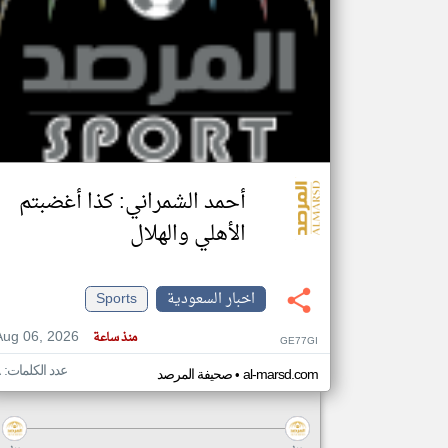
أحمد الشمراني: كذا أغضبتم
الأهلي والهلال
اخبار السعودية
Sports
Aug 06, 2026
منذ ساعة
GE77GI
عدد الكلمات: ٨
•
al-marsd.com
صحيفة المرصد