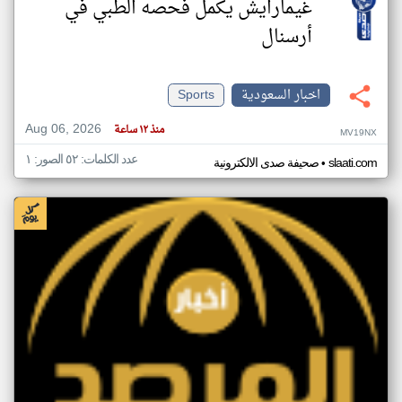
غيمارايش يكمل فحصه الطبي في
أرسنال
اخبار السعودية
Sports
Aug 06, 2026
منذ ١٢ ساعة
MV19NX
عدد الكلمات: ٥٢ الصور: ١
•
slaati.com
صحيفة صدى الالكترونية