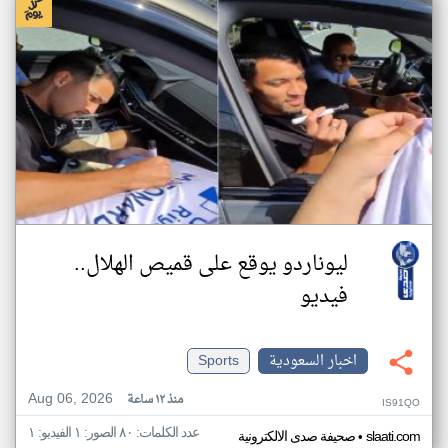
ليوناردو يوقع على قميص الهلال..
فيديو
اخبار السعودية
Sports
Aug 06, 2026
منذ ١٢ ساعة
IS91QO
عدد الكلمات: ٨٠ الصور: ١ الفيديو: ١
•
slaati.com
صحيفة صدى الالكترونية