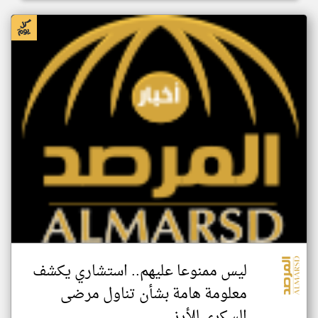
ليس ممنوعا عليهم.. استشاري يكشف
معلومة هامة بشأن تناول مرضى
السكري للأرز