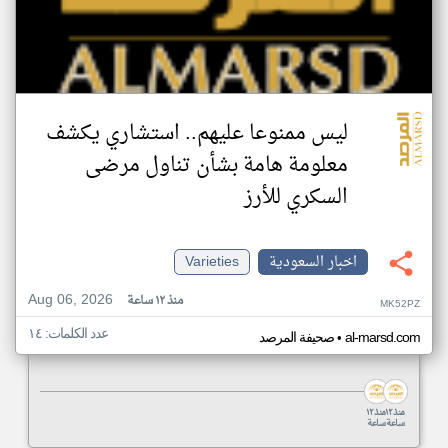
ليس ممنوعا عليهم.. استشاري يكشف
معلومة هامة بشأن تناول مرضى
السكري للأرز
اخبار السعودية
Varieties
Aug 06, 2026
منذ ١٢ ساعة
MK52PZ
عدد الكلمات: ١٤
•
al-marsd.com
صحيفة المرصد
منذ ١٢
منذ ١٢
ساعة
ساعة