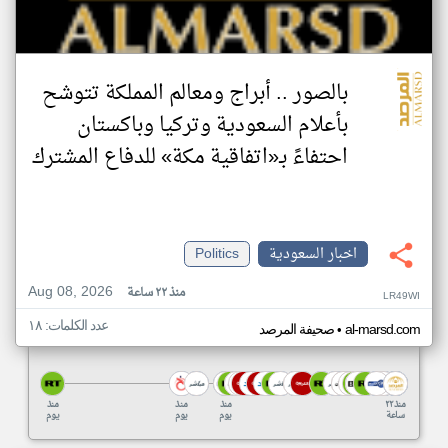
بالصور .. أبراج ومعالم المملكة تتوشح
بأعلام السعودية وتركيا وباكستان
احتفاءً بـ«اتفاقية مكة» للدفاع المشترك‬⁩
اخبار السعودية
Politics
Aug 08, 2026
منذ ٢٢ ساعة
LR49WI
عدد الكلمات: ١٨
•
al-marsd.com
صحيفة المرصد
منذ ٢٢
منذ
منذ
منذ
ساعة
يوم
يوم
يوم