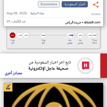
اخبار السعودية
Economics
Aug 08, 2026
منذ ٢١ ساعة
EG36NI
عدد الكلمات: ٥٩
•
alriyadh.com
جريدة الرياض
منذ ٢١
منذ
منذ
منذ ٤
منذ ٥
ساعة
يومين
يومين
أيام
أيام
تابع اخر اخبار السعودية من
صحيفة عاجل الإلكترونية
مصادر أخرى