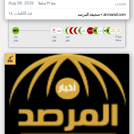
Aug 08, 2026
منذ ٢٢ ساعة
LC02IR
عدد الكلمات: ١٨
•
al-marsd.com
صحيفة المرصد
منذ ٢٢
منذ
منذ
منذ
ساعة
يوم
يوم
يوم