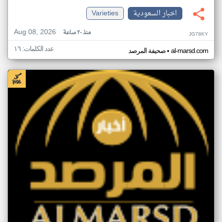
اخبار السعودية
Varieties
Aug 08, 2026
منذ ٢٠ ساعة
JG78KY
عدد الكلمات: ١٦
•
al-marsd.com
صحيفة المرصد